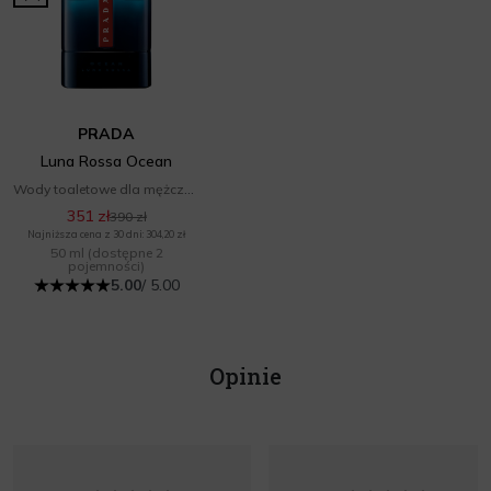
PRADA
Luna Rossa Ocean
Wody toaletowe dla mężczyzn
351 zł
390 zł
Najniższa cena z 30 dni: 304,20 zł
50 ml
(dostępne 2
pojemności)
5.00
/ 5.00
Opinie