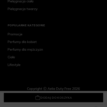
Pielęgnacja ciała
Pielęgnacja twarzy
POPULARNE KATEGORIE
Promocje
Perfumy dla kobiet
Perfumy dla mężczyzn
Ciało
Lifestyle
Copyright Ⓒ Aelia Duty Free 2026
Penhaligon's Changing Constance
1 005 zł
DODAJ DO KOSZYKA