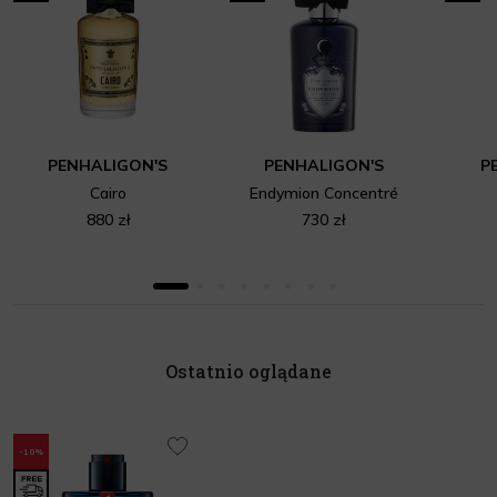
PENHALIGON'S
PENHALIGON'S
P
Cairo
Endymion Concentré
880 zł
730 zł
Ostatnio oglądane
-10%