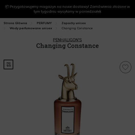
📦 Przygotowujemy magazyn na nowe dostawy! Zamówienia złożone w
tym tygodniu wysyłamy w poniedziałek
Strona Główna
PERFUMY
Zapachy unisex
Changing Constance
Wody perfumowane unisex
PENHALIGON'S
Changing Constance