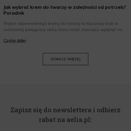
Jak wybrać krem do twarzy w zależności od potrzeb?
Poradnik
Wybór odpowiedniego kremu do twarzy to kluczowy krok w
codziennej pielęgnacji skóry, który może znacząco wpłynąć na
jej wygląd i kondycję. Warto znać składniki i właściwości kremów
Czytaj dalej
oraz wiedzieć, jak dopasować je do potrzeb własnej skóry.
Poniżej znajdziesz kilka porad, które pomogą ci wybrać idealny
krem do twarzy.
ZOBACZ WIĘCEJ
Zapisz się do newslettera i odbierz
rabat na aelia.pl: