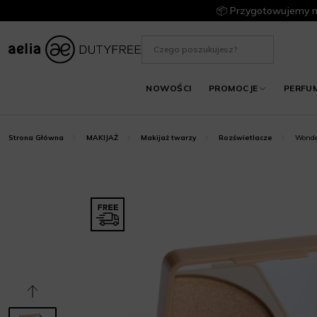
📦 Przygotowujemy m
NOWOŚCI
PROMOCJE
PERFU
Wonde
Strona Główna
MAKIJAŻ
Makijaż twarzy
Rozświetlacze