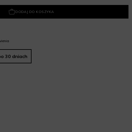
DODAJ DO KOSZYKA
ienia
po 30 dniach