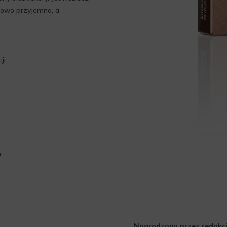
tkowo przyjemna, a
ji
m
Nagrodzony przez redakcj