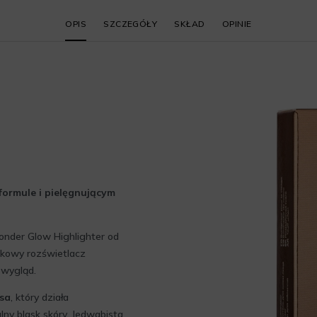
OPIS
SZCZEGÓŁY
SKŁAD
OPINIE
formule i pielęgnującym
onder Glow Highlighter od
tkowy rozświetlacz
 wygląd.
sa
, który działa
ny blask skóry. Jedwabista,