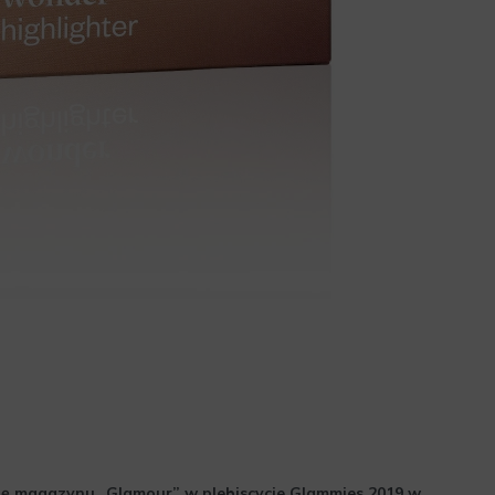
ę magazynu „Glamour” w plebiscycie Glammies 2019 w