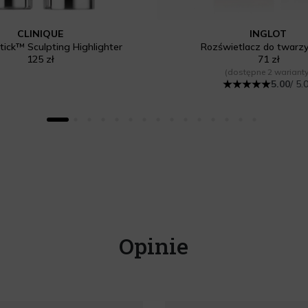
CLINIQUE
INGLOT
ick™ Sculpting Highlighter
Rozświetlacz do twarzy 
125 zł
71 zł
(dostępne 2 warianty
5.00
/ 5.
Opinie