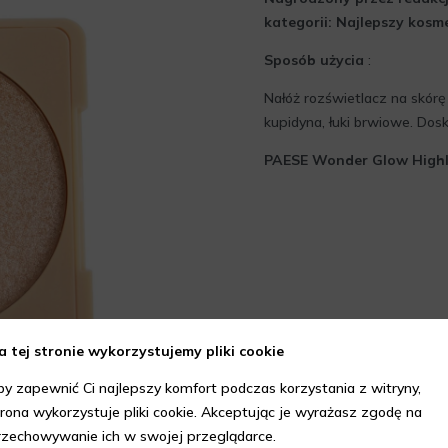
kategorii: Najlepszy kosm
Sposób użycia
:
Nałóż rozświetlacz na skórę
kupidyna, łuki brwiowe. Dosk
PAESE Wonder Glow Highl
a tej stronie wykorzystujemy pliki cookie
by zapewnić Ci najlepszy komfort podczas korzystania z witryny,
trona wykorzystuje pliki cookie. Akceptując je wyrażasz zgodę na
rzechowywanie ich w swojej przeglądarce.