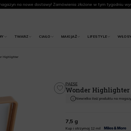
agazyn na nowe dostawy! Zamówienia złożone w tym tygodniu wys
MY
TWARZ
CIAŁO
MAKIJAŻ
LIFESTYLE
WŁOS
r Highlighter
PAESE
Wonder Highlighter
Niewielka ilość produktu na magaz
7,5 g
Kup i otrzymaj 12 mil