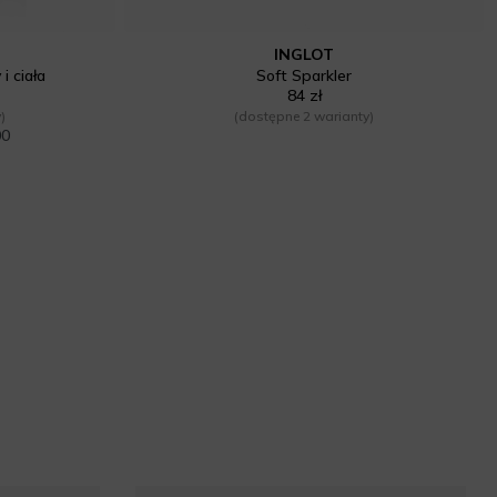
INGLOT
i ciała
Soft Sparkler
84 zł
)
(dostępne 2 warianty)
00