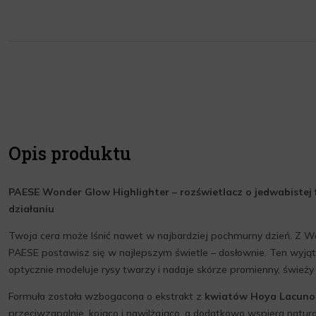
Opis produktu
PAESE Wonder Glow Highlighter – rozświetlacz o jedwabistej 
działaniu
Twoja cera może lśnić nawet w najbardziej pochmurny dzień. Z W
PAESE postawisz się w najlepszym świetle – dosłownie. Ten wyją
optycznie modeluje rysy twarzy i nadaje skórze promienny, świeży
Formuła została wzbogacona o ekstrakt z
kwiatów Hoya Lacuno
przeciwzapalnie, kojąco i nawilżająco, a dodatkowo wspiera natural