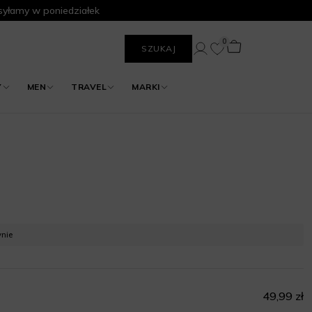
yłamy w poniedziałek
0
SZUKAJ
Y
MEN
TRAVEL
MARKI
ynie
49,99 zł