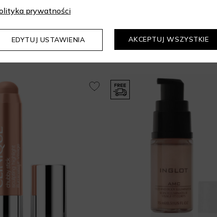
olityka prywatności
AKCEPTUJ WSZYSTKIE
EDYTUJ USTAWIENIA
Mogą Cię zainteresować