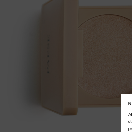
N
A
s
p