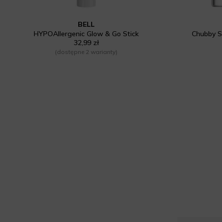
BELL
HYPOAllergenic Glow & Go Stick
Chubby St
32,99 zł
(dostępne 2 warianty)