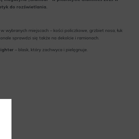
etyk do rozświetlania.
 w wybranych miejscach – kości policzkowe, grzbiet nosa, łuk
onale sprawdzi się także na dekolcie i ramionach.
ighter
– blask, który zachwyca i pielęgnuje.