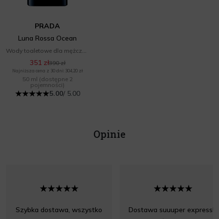
PRADA
Luna Rossa Ocean
Wody toaletowe dla mężczyzn
351 zł
390 zł
Najniższa cena z 30 dni: 304,20 zł
50 ml
(dostępne 2
pojemności)
5.00
/ 5.00
Opinie
Szybka dostawa, wszystko
Dostawa suuuper express!!!