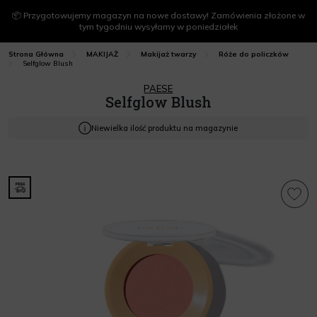
📦 Przygotowujemy magazyn na nowe dostawy! Zamówienia złożone w
tym tygodniu wysyłamy w poniedziałek
Strona Główna
MAKIJAŻ
Makijaż twarzy
Róże do policzków
Selfglow Blush
PAESE
Selfglow Blush
Niewielka ilość produktu na magazynie