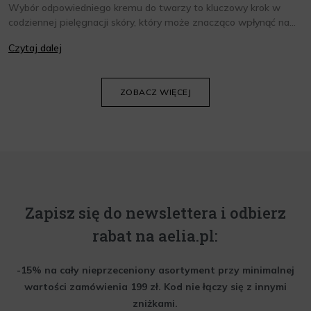
Wybór odpowiedniego kremu do twarzy to kluczowy krok w
codziennej pielęgnacji skóry, który może znacząco wpłynąć na
jej wygląd i kondycję. Warto znać składniki i właściwości kremów
Czytaj dalej
oraz wiedzieć, jak dopasować je do potrzeb własnej skóry.
Poniżej znajdziesz kilka porad, które pomogą ci wybrać idealny
krem do twarzy.
ZOBACZ WIĘCEJ
Zapisz się do newslettera i odbierz
rabat na aelia.pl:
-15% na cały nieprzeceniony asortyment przy minimalnej
wartości zamówienia 199 zł. Kod nie łączy się z innymi
zniżkami.