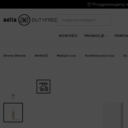
📦 Przygotowujemy m
NOWOŚCI
PROMOCJE
PERFU
My 
Strona Główna
MAKIJAŻ
Makijaż oczu
Korektory pod oczy