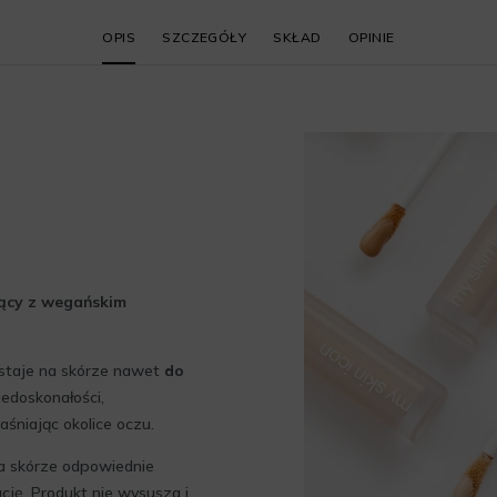
OPIS
SZCZEGÓŁY
SKŁAD
OPINIE
jący z wegańskim
ostaje na skórze nawet
do
edoskonałości,
aśniając okolice oczu.
ia skórze odpowiednie
cję. Produkt nie wysusza i