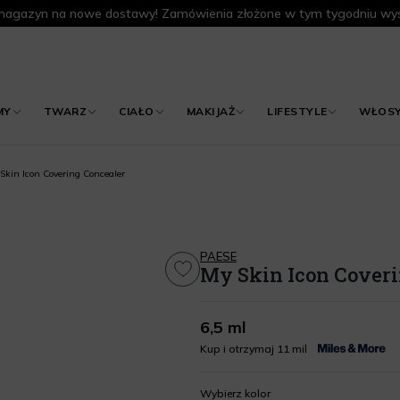
agazyn na nowe dostawy! Zamówienia złożone w tym tygodniu wys
MY
TWARZ
CIAŁO
MAKIJAŻ
LIFESTYLE
WŁOS
Skin Icon Covering Concealer
PAESE
My Skin Icon Coveri
6,5 ml
Kup i otrzymaj 11 mil
Wybierz kolor