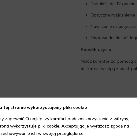
Trwałość do 12 godzin
Optyczne rozjaśnienie 
Nawilżenie i elastyczn
Odpowiedni do każdego
Sposób użycia
:
Nałóż korektor za pomocą ap
delikatnie wklep produkt pal
a tej stronie wykorzystujemy pliki cookie
by zapewnić Ci najlepszy komfort podczas korzystania z witryny,
trona wykorzystuje pliki cookie. Akceptując je wyrażasz zgodę na
rzechowywanie ich w swojej przeglądarce.