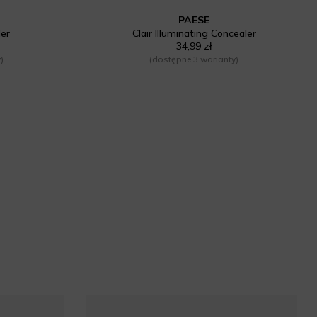
PAESE
ler
Clair Illuminating Concealer
34,99 zł
)
(dostępne 3 warianty)