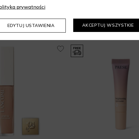
olityka prywatności
Mogą Cię zainteresować
AKCEPTUJ WSZYSTKIE
EDYTUJ USTAWIENIA