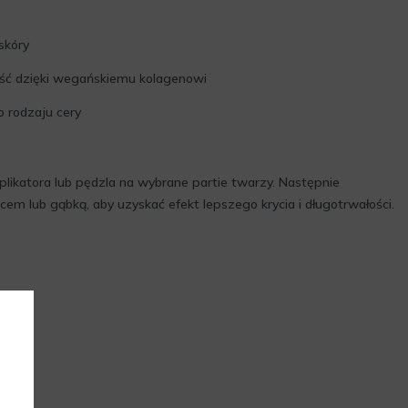
skóry
ość dzięki wegańskiemu kolagenowi
 rodzaju cery
likatora lub pędzla na wybrane partie twarzy. Następnie
cem lub gąbką, aby uzyskać efekt lepszego krycia i długotrwałości.