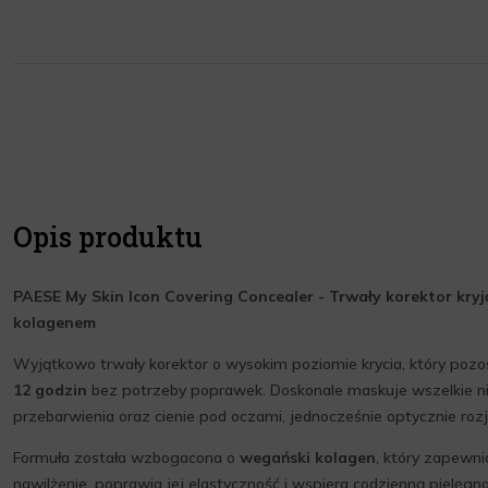
Opis produktu
PAESE My Skin Icon Covering Concealer - Trwały korektor kry
kolagenem
Wyjątkowo trwały korektor o wysokim poziomie krycia, który poz
12 godzin
bez potrzeby poprawek. Doskonale maskuje wszelkie ni
przebarwienia oraz cienie pod oczami, jednocześnie optycznie rozj
Formuła została wzbogacona o
wegański kolagen
, który zapewn
nawilżenie, poprawia jej elastyczność i wspiera codzienną pielęgna