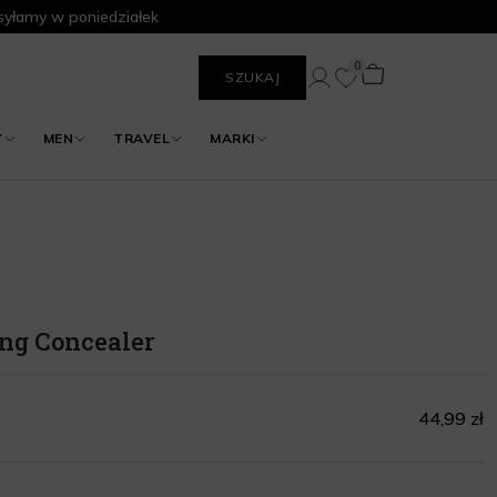
yłamy w poniedziałek
0
SZUKAJ
Y
MEN
TRAVEL
MARKI
ng Concealer
44,99 zł