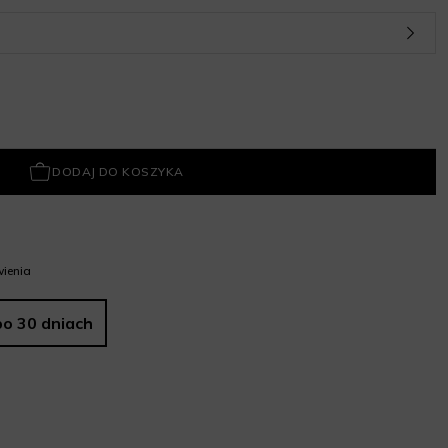
DODAJ DO KOSZYKA
ienia
po 30 dniach