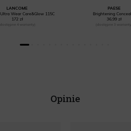
LANCOME
PAESE
e Ultra Wear Care&Glow 115C
Brightening Concea
172 zł
36,99 zł
(dostępne 4 warianty)
(dostępne 3 warianty
Opinie