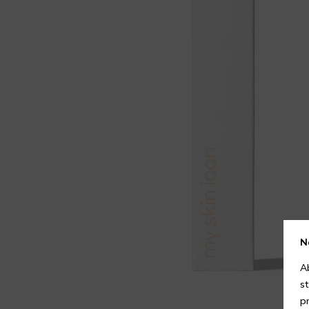
N
A
s
p