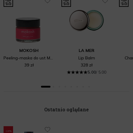
MOKOSH
LA MER
Peeling-maska do ust Malina
Lip Balm
Cha
39 zł
328 zł
5.00
/ 5.00
Ostatnio oglądane
-10%