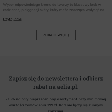
Wybór odpowiedniego kremu do twarzy to kluczowy krok w
codziennej pielęgnacji skóry, który może znacząco wpłynąć na
jej wygląd i kondycję. Warto znać składniki i właściwości kremów
Czytaj dalej
oraz wiedzieć, jak dopasować je do potrzeb własnej skóry.
Poniżej znajdziesz kilka porad, które pomogą ci wybrać idealny
krem do twarzy.
ZOBACZ WIĘCEJ
Zapisz się do newslettera i odbierz
rabat na aelia.pl:
-15% na cały nieprzeceniony asortyment przy minimalnej
wartości zamówienia 199 zł. Kod nie łączy się z innymi
zniżkami.