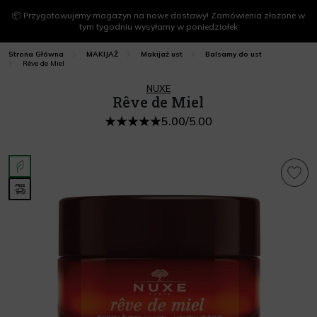
📦 Przygotowujemy magazyn na nowe dostawy! Zamówienia złożone w
tym tygodniu wysyłamy w poniedziałek
Strona Główna
MAKIJAŻ
Makijaż ust
Balsamy do ust
Rêve de Miel
NUXE
Rêve de Miel
5.00
/
5.00