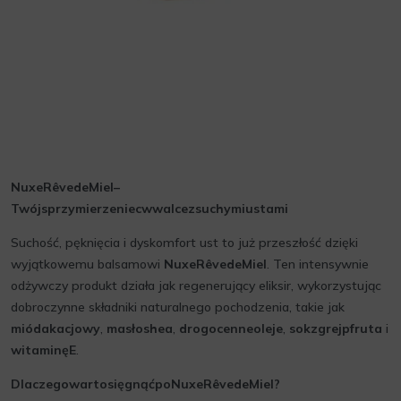
NuxeRêvedeMiel–
Twójsprzymierzeniecwwalcezsuchymiustami
Suchość, pęknięcia i dyskomfort ust to już przeszłość dzięki
wyjątkowemu balsamowi
NuxeRêvedeMiel
. Ten intensywnie
odżywczy produkt działa jak regenerujący eliksir, wykorzystując
dobroczynne składniki naturalnego pochodzenia, takie jak
miódakacjowy
,
masłoshea
,
drogocenneoleje
,
sokzgrejpfruta
i
witaminęE
.
DlaczegowartosięgnąćpoNuxeRêvedeMiel?