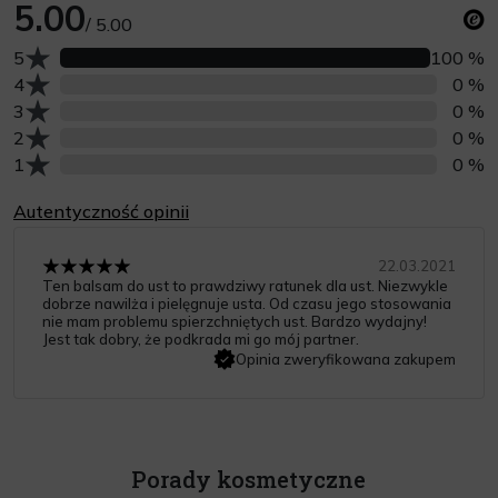
5.00
/ 5.00
Liczba opinii z oceną
5
100 %
Liczba opinii z oceną
4
0 %
Liczba opinii z oceną
3
0 %
Liczba opinii z oceną
2
0 %
Liczba opinii z oceną
1
0 %
Autentyczność opinii
22.03.2021
Ten balsam do ust to prawdziwy ratunek dla ust. Niezwykle
dobrze nawilża i pielęgnuje usta. Od czasu jego stosowania
nie mam problemu spierzchniętych ust. Bardzo wydajny!
Jest tak dobry, że podkrada mi go mój partner.
Opinia zweryfikowana zakupem
Porady kosmetyczne