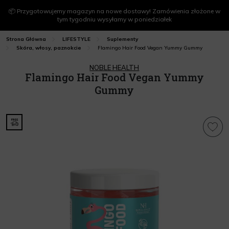
📦 Przygotowujemy magazyn na nowe dostawy! Zamówienia złożone w
tym tygodniu wysyłamy w poniedziałek
Strona Główna
LIFESTYLE
Suplementy
Flamingo Hair Food Vegan Yummy Gummy
Skóra, włosy, paznokcie
NOBLE HEALTH
Flamingo Hair Food Vegan Yummy
Gummy