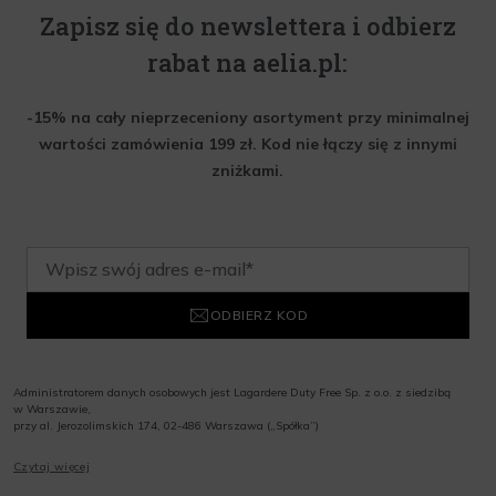
Zapisz się do newslettera i odbierz
rabat na aelia.pl:
-15% na cały nieprzeceniony asortyment przy minimalnej
wartości zamówienia 199 zł. Kod nie łączy się z innymi
zniżkami.
ODBIERZ KOD
Administratorem danych osobowych jest Lagardere Duty Free Sp. z o.o. z siedzibą
w Warszawie,
przy al. Jerozolimskich 174, 02-486 Warszawa („Spółka”)
Wyrażam zgodę na przesyłanie przez Administratora tj. Lagardere Duty Free Sp. z
Czytaj więcej
o.o. informacji handlowych, w tym newslettera, informacji o promocjach i
nowościach na podany przeze mnie adres poczty elektronicznej, zgodnie z ustawą