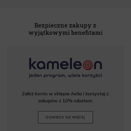
o świadczeniu usług drogą elektroniczną z dnia 18 lipca 2002 r. (tekst jedn.: Dz.
U. z 2020 r., poz. 344) Wszelkie informacje handlowe są całkowicie bezpłatne.
Powyższa zgoda jest dobrowolna i może zostać wycofana w dowolnym momencie.
Rabat nie łączy się z innymi promocjami. W celu skorzystania z rabatu, należy
wprowadzić kod podczas procesu składania zamówienia.
Bezpieczne zakupy z
wyjątkowymi benefitami
Załóż konto w sklepie Aelia i korzystaj z
zakupów z 10% rabatem.
DOWIEDZ SIĘ WIĘCEJ