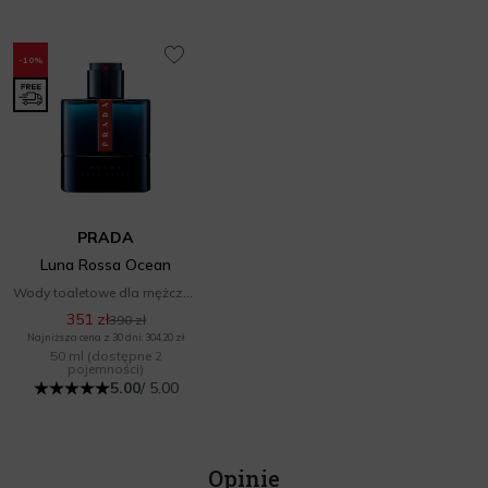
-10%
PRADA
Luna Rossa Ocean
Wody toaletowe dla mężczyzn
351 zł
390 zł
Najniższa cena z 30 dni: 304,20 zł
50 ml
(dostępne 2
pojemności)
5.00
/ 5.00
Opinie