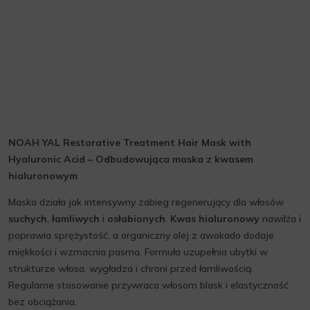
NOAH YAL Restorative Treatment Hair Mask with
Hyaluronic Acid – Odbudowująca maska z kwasem
hialuronowym
Maska działa jak intensywny zabieg regenerujący dla włosów
suchych
,
łamliwych
i
osłabionych
.
Kwas hialuronowy
nawilża i
poprawia sprężystość, a organiczny olej z awokado dodaje
miękkości i wzmacnia pasma. Formuła uzupełnia ubytki w
strukturze włosa, wygładza i chroni przed łamliwością.
Regularne stosowanie przywraca włosom blask i elastyczność
bez obciążania.