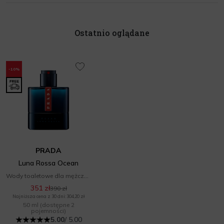
Ostatnio oglądane
-10%
PRADA
Luna Rossa Ocean
Wody toaletowe dla mężczyzn
351 zł
390 zł
Najniższa cena z 30 dni: 304,20 zł
50 ml
(dostępne 2
pojemności)
5.00
/ 5.00