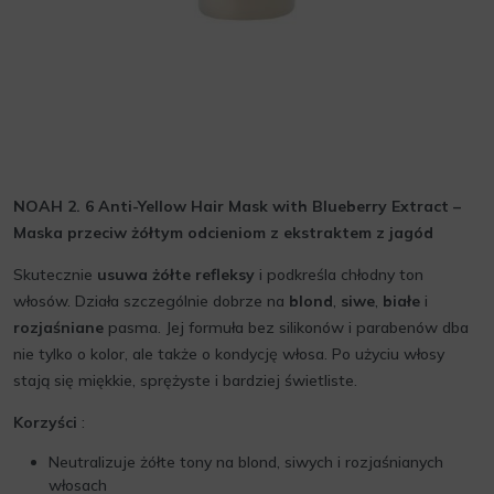
NOAH 2. 6 Anti-Yellow Hair Mask with Blueberry Extract –
Maska przeciw żółtym odcieniom z ekstraktem z jagód
Skutecznie
usuwa żółte refleksy
i podkreśla chłodny ton
włosów. Działa szczególnie dobrze na
blond
,
siwe
,
białe
i
rozjaśniane
pasma. Jej formuła bez silikonów i parabenów dba
nie tylko o kolor, ale także o kondycję włosa. Po użyciu włosy
stają się miękkie, sprężyste i bardziej świetliste.
Korzyści
:
Neutralizuje żółte tony na blond, siwych i rozjaśnianych
włosach