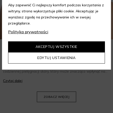
Aby zapewnić Ci najlepszy komfort podczas korzystania z
witryny, strona wykorzystuje pliki cookie. Akceptując je
wyrażasz zgodę na przechowywanie ich w swojej
przeglądarce.
Polityka prywatności
AKCEPTUJ WSZYSTKIE
Jak wybrać krem do twarzy w zależności od potrzeb?
Poradnik
EDYTUJ USTAWIENIA
Wybór odpowiedniego kremu do twarzy to kluczowy krok w
codziennej pielęgnacji skóry, który może znacząco wpłynąć na
jej wygląd i kondycję. Warto znać składniki i właściwości kremów
Czytaj dalej
oraz wiedzieć, jak dopasować je do potrzeb własnej skóry.
Poniżej znajdziesz kilka porad, które pomogą ci wybrać idealny
krem do twarzy.
ZOBACZ WIĘCEJ