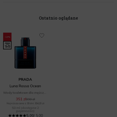
Ostatnio oglądane
-10%
PRADA
Luna Rossa Ocean
Wody toaletowe dla mężczyzn
351 zł
390 zł
Najniższa cena z 30 dni: 304,20 zł
50 ml
(dostępne 2
pojemności)
5.00
/ 5.00