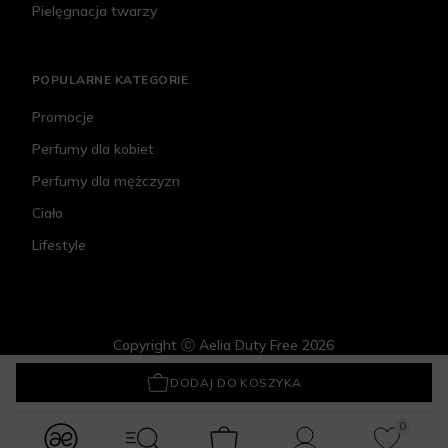
Pielęgnacja twarzy
POPULARNE KATEGORIE
Promocje
Perfumy dla kobiet
Perfumy dla mężczyzn
Ciało
Lifestyle
Copyright Ⓒ Aelia Duty Free 2026
Noah 2.4 Color Protection Mask
69,90 zł
DODAJ DO KOSZYKA
0
modules.Navbar.menuLabels.logo
modules.Navbar.menuLabels.menuWithSearch
Koszyk
Konto
Ulubione