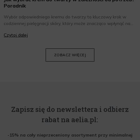
Poradnik
Wybór odpowiedniego kremu do twarzy to kluczowy krok w
codziennej pielęgnacji skóry, który może znacząco wpłynąć na
jej wygląd i kondycję. Warto znać składniki i właściwości kremów
Czytaj dalej
oraz wiedzieć, jak dopasować je do potrzeb własnej skóry.
Poniżej znajdziesz kilka porad, które pomogą ci wybrać idealny
krem do twarzy.
ZOBACZ WIĘCEJ
Zapisz się do newslettera i odbierz
rabat na aelia.pl:
-15% na cały nieprzeceniony asortyment przy minimalnej