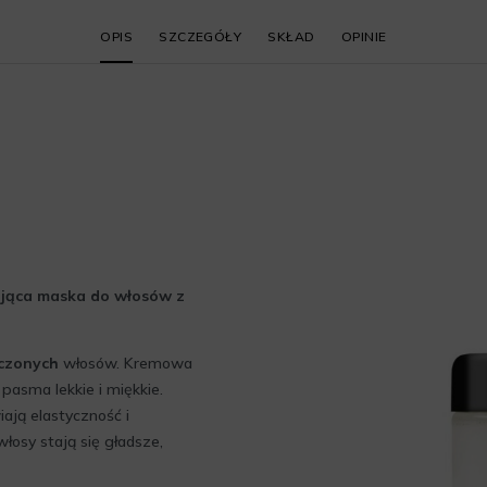
OPIS
SZCZEGÓŁY
SKŁAD
OPINIE
ująca maska do włosów z
czonych
włosów. Kremowa
pasma lekkie i miękkie.
ją elastyczność i
łosy stają się gładsze,