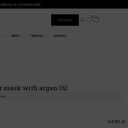
yłamy w poniedziałek
0
SZUKAJ
Y
MEN
TRAVEL
MARKI
ir mask with argan Oil
ynie
64,90 zł