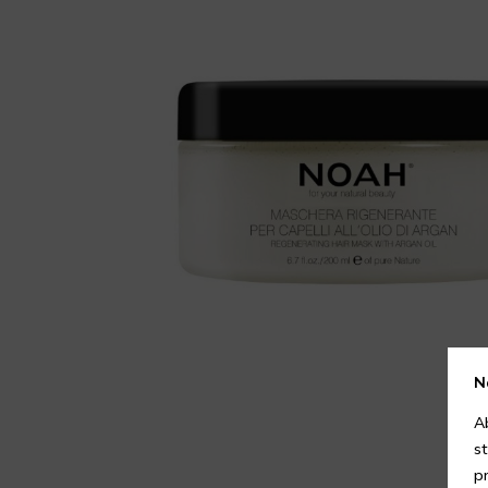
N
A
s
p