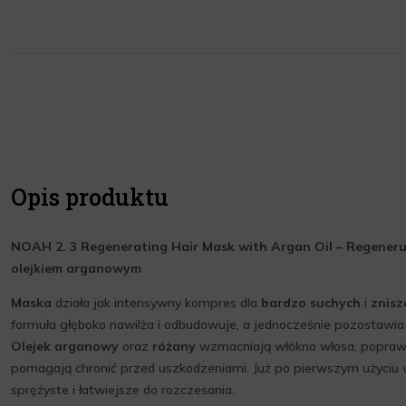
Opis produktu
NOAH 2. 3 Regenerating Hair Mask with Argan Oil – Regener
olejkiem arganowym
Maska
działa jak intensywny kompres dla
bardzo suchych
i
znisz
formuła głęboko nawilża i odbudowuje, a jednocześnie pozostawia 
Olejek arganowy
oraz
różany
wzmacniają włókno włosa, poprawia
pomagają chronić przed uszkodzeniami. Już po pierwszym użyciu w
sprężyste i łatwiejsze do rozczesania.