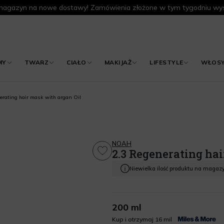
agazyn na nowe dostawy! Zamówienia złożone w tym tygodniu wys
MY
TWARZ
CIAŁO
MAKIJAŻ
LIFESTYLE
WŁOS
erating hair mask with argan Oil
NOAH
2.3 Regenerating ha
Niewielka ilość produktu na magaz
200 ml
Kup i otrzymaj 16 mil