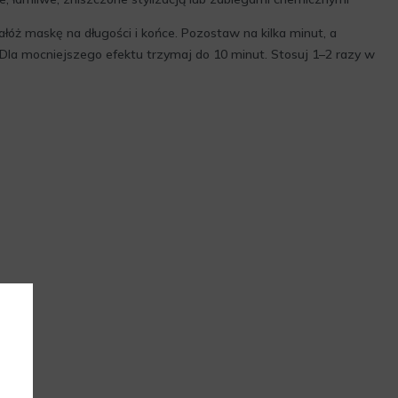
ałóż maskę na długości i końce. Pozostaw na kilka minut, a
 Dla mocniejszego efektu trzymaj do 10 minut. Stosuj 1–2 razy w