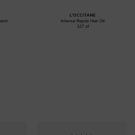
L'OCCITANE
ment
Intense Repair Hair Oil
127 zł