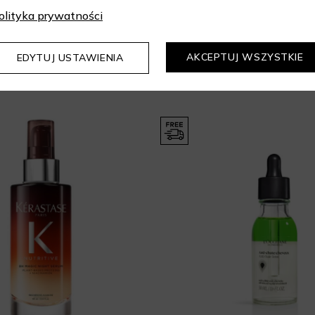
olityka prywatności
AKCEPTUJ WSZYSTKIE
EDYTUJ USTAWIENIA
Mogą Cię zainteresować