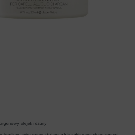
 arganowy, olejek różany
e, łamliwe, zniszczone stylizacją lub zabiegami chemicznymi