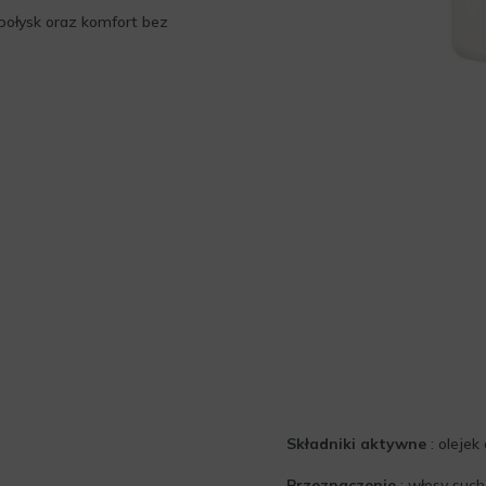
połysk oraz komfort bez
Składniki aktywne
: olejek
Przeznaczenie
: włosy such