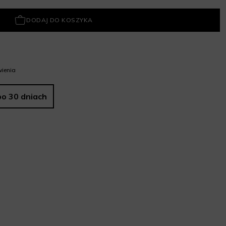
DODAJ DO KOSZYKA
ienia
po 30 dniach