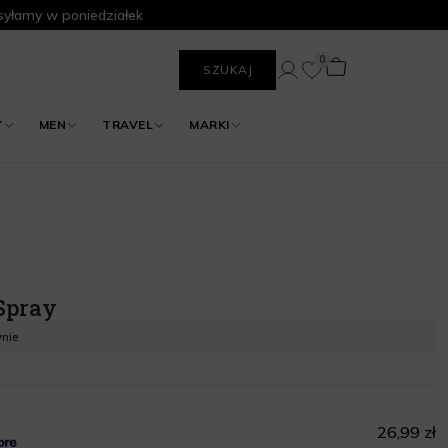
yłamy w poniedziałek
0
SZUKAJ
Y
MEN
TRAVEL
MARKI
 Spray
ynie
26,99 zł