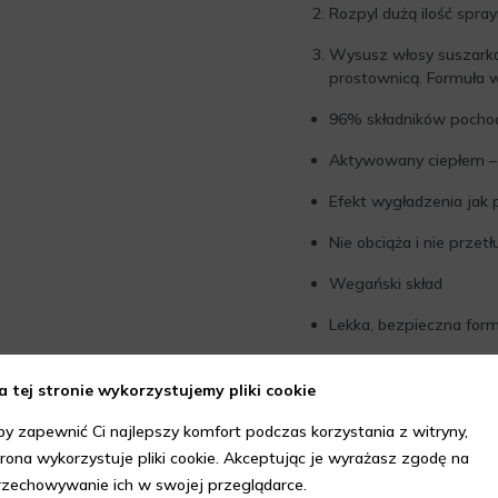
Rozpyl dużą ilość spra
Wysusz włosy suszarką,
prostownicą. Formuła w
96% składników pochod
Aktywowany ciepłem –
Efekt wygładzenia jak 
Nie obciąża i nie prze
Wegański skład
Lekka, bezpieczna for
Neboa – Respect the Natur
a tej stronie wykorzystujemy pliki cookie
by zapewnić Ci najlepszy komfort podczas korzystania z witryny,
trona wykorzystuje pliki cookie. Akceptując je wyrażasz zgodę na
rzechowywanie ich w swojej przeglądarce.