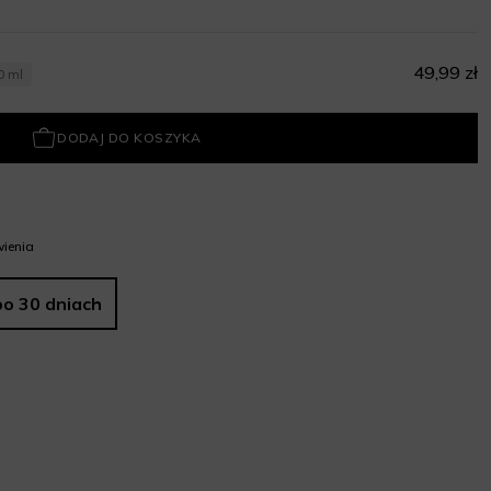
49,99 zł
0 ml
DODAJ DO KOSZYKA
ienia
po 30 dniach