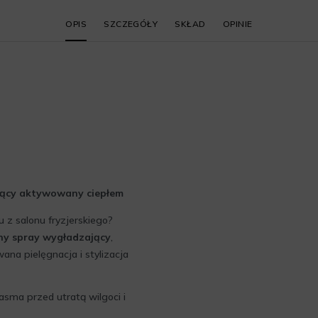
OPIS
SZCZEGÓŁY
SKŁAD
OPINIE
ający aktywowany ciepłem
u z salonu fryzjerskiego?
ny spray wygładzający
,
na pielęgnacja i stylizacja
pasma przed utratą wilgoci i