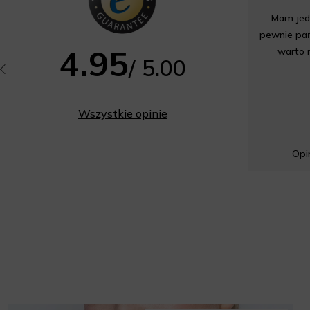
Mam jedn
pewnie pań
4.95
warto 
/ 5.00
Wszystkie opinie
Opin