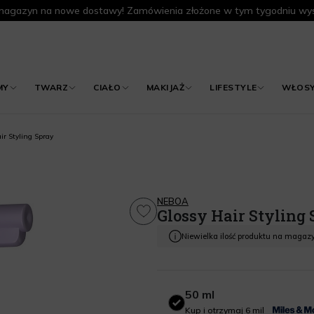
agazyn na nowe dostawy! Zamówienia złożone w tym tygodniu wys
MY
TWARZ
CIAŁO
MAKIJAŻ
LIFESTYLE
WŁOS
ir Styling Spray
NEBOA
Glossy Hair Styling
Niewielka ilość produktu na magaz
50 ml
50 ml
Kup i otrzymaj 6 mil