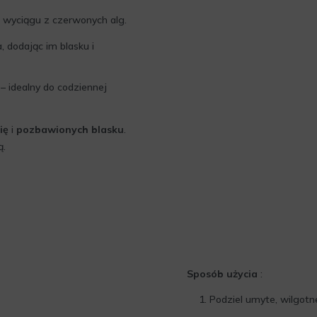
i wyciągu z czerwonych alg.
 dodając im blasku i
– idealny do codziennej
ię
i
pozbawionych blasku
.
ą.
Sposób użycia
:
Podziel umyte, wilgot