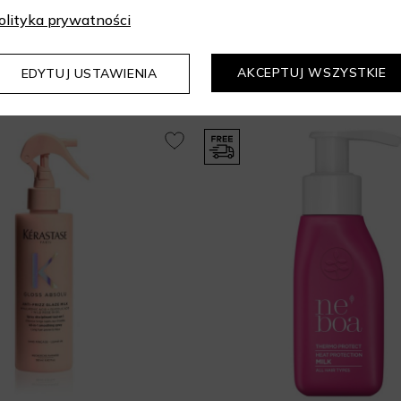
olityka prywatności
Mogą Cię zainteresować
AKCEPTUJ WSZYSTKIE
EDYTUJ USTAWIENIA