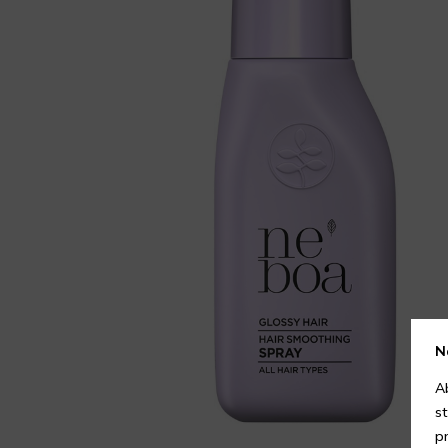
N
A
s
p