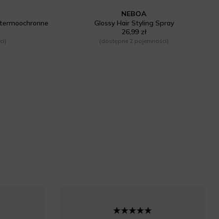
NEBOA
 termoochronne
Glossy Hair Styling Spray
26,99 zł
ci)
(dostępne 2 pojemności)