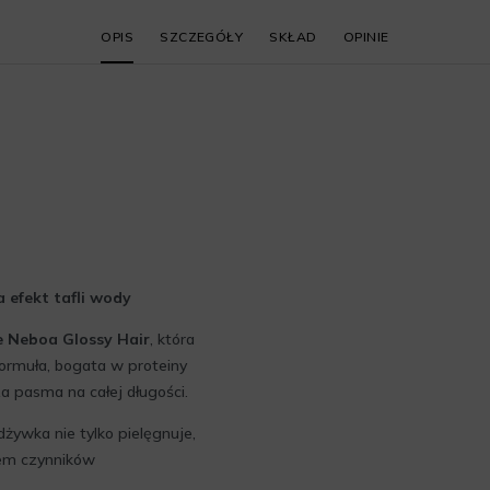
OPIS
SZCZEGÓŁY
SKŁAD
OPINIE
 efekt tafli wody
e Neboa Glossy Hair
, która
formuła, bogata w proteiny
za pasma na całej długości.
odżywka nie tylko pielęgnuje,
wem czynników