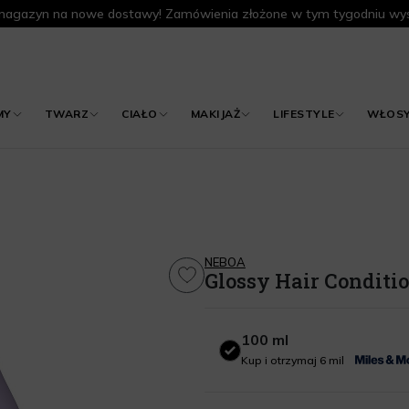
agazyn na nowe dostawy! Zamówienia złożone w tym tygodniu wys
MY
TWARZ
CIAŁO
MAKIJAŻ
LIFESTYLE
WŁOS
NEBOA
Glossy Hair Conditi
100 ml
100 ml
Kup i otrzymaj 6 mil