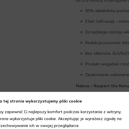
na 2–3 minuty, a następnie 
93% składników pochod
Efekt tafli wody – inte
Do każdego rodzaju w
Redukcja puszenia, łat
Bez silikonów, SLS/SLE
Produkt wegański i te
Opakowanie wykonane z
Neboa – Respect the Natur
a tej stronie wykorzystujemy pliki cookie
by zapewnić Ci najlepszy komfort podczas korzystania z witryny,
trona wykorzystuje pliki cookie. Akceptując je wyrażasz zgodę na
rzechowywanie ich w swojej przeglądarce.