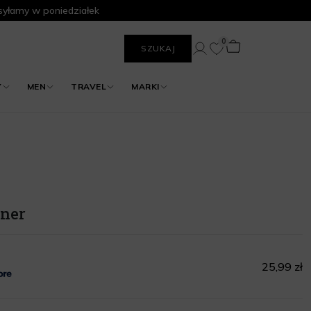
yłamy w poniedziałek
0
SZUKAJ
Y
MEN
TRAVEL
MARKI
oner
25,99 zł