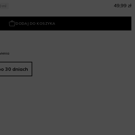
49,99 zł
0 ml
DODAJ DO KOSZYKA
ienia
po 30 dniach