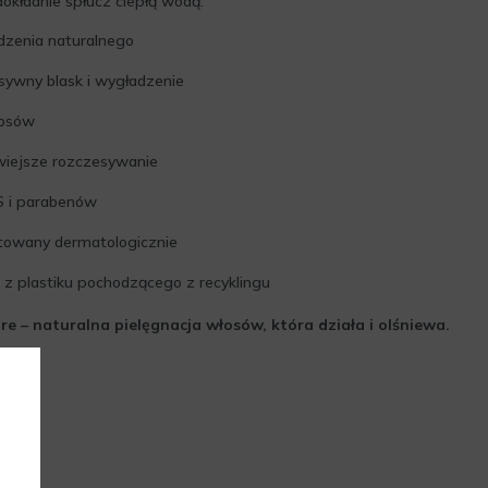
dokładnie spłucz ciepłą wodą.
zenia naturalnego
nsywny blask i wygładzenie
łosów
wiejsze rozczesywanie
S i parabenów
stowany dermatologicznie
 plastiku pochodzącego z recyklingu
e – naturalna pielęgnacja włosów, która działa i olśniewa.