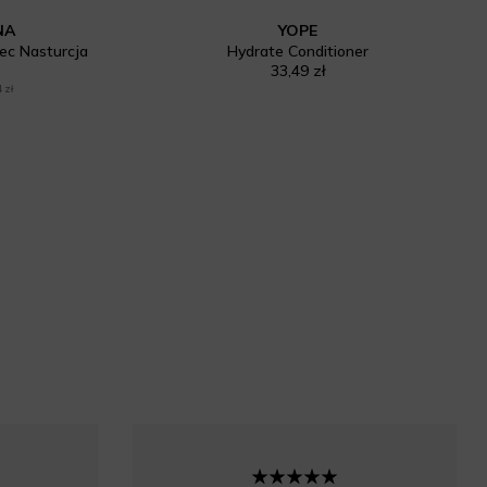
NA
YOPE
c Nasturcja
Hydrate Conditioner
33,49 zł
 zł