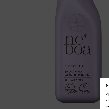
N
A
s
p