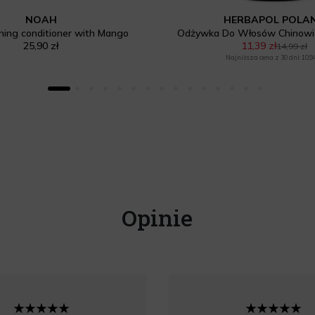
NOAH
HERBAPOL POLA
shing conditioner with Mango
Odżywka Do Włosów Chinowie
25,90 zł
11,39 zł
14,99 zł
Najniższa cena z 30 dni: 10,94
Opinie