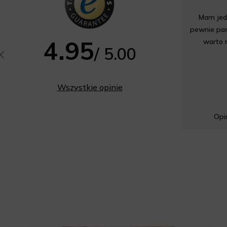
Mam jedn
pewnie pań
4.95
warto 
/ 5.00
Wszystkie opinie
Opin