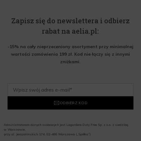
Zapisz się do newslettera i odbierz
rabat na aelia.pl:
-15% na cały nieprzeceniony asortyment przy minimalnej
wartości zamówienia 199 zł. Kod nie łączy się z innymi
zniżkami.
ODBIERZ KOD
Administratorem danych osobowych jest Lagardere Duty Free Sp. z o.o. z siedzibą
w Warszawie,
przy al. Jerozolimskich 174, 02-486 Warszawa („Spółka”)