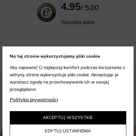
4.95
/ 5.00
Wszystkie opinie
Porady kosmetyczne
Na tej stronie wykorzystujemy pliki cookie
Aby zapewnić Ci najlepszy komfort podczas korzystania z
witryny, strona wykorzystuje pliki cookie. Akceptując je
KOSMETYKI
PIELĘGNACJA SKÓRY
wyrażasz zgodę na przechowywanie ich w swojej
przeglądarce.
Polityka prywatności
AKCEPTUJ WSZYSTKIE
EDYTUJ USTAWIENIA