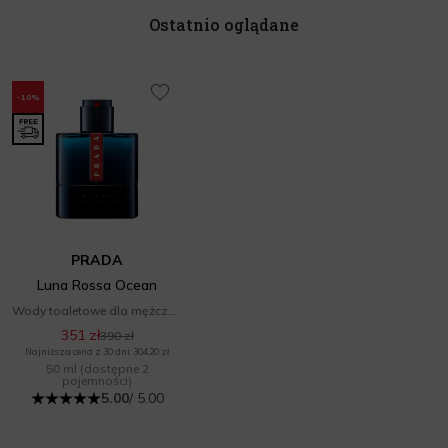
Ostatnio oglądane
-10%
PRADA
Luna Rossa Ocean
Wody toaletowe dla mężczyzn
351 zł
390 zł
Najniższa cena z 30 dni: 304,20 zł
50 ml
(dostępne 2
pojemności)
5.00
/ 5.00