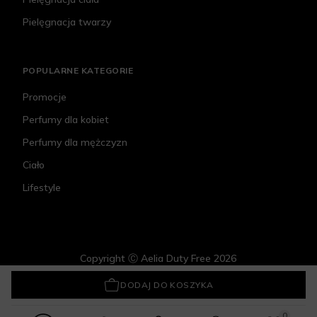
Pielęgnacja twarzy
POPULARNE KATEGORIE
Promocje
Perfumy dla kobiet
Perfumy dla mężczyzn
Ciało
Lifestyle
Copyright Ⓒ Aelia Duty Free 2026
Neboa Curly Madeleine Hair Mask dociążenie i odżywienie
59,99 zł
DODAJ DO KOSZYKA
0