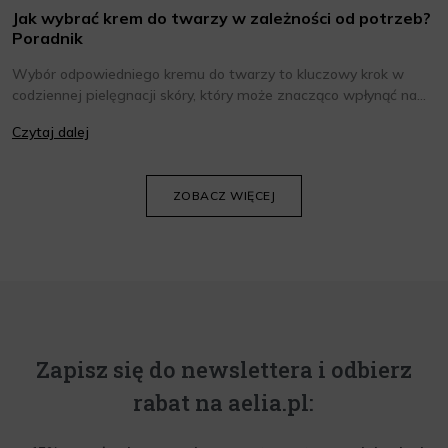
Jak wybrać krem do twarzy w zależności od potrzeb?
Poradnik
Wybór odpowiedniego kremu do twarzy to kluczowy krok w
codziennej pielęgnacji skóry, który może znacząco wpłynąć na
jej wygląd i kondycję. Warto znać składniki i właściwości kremów
Czytaj dalej
oraz wiedzieć, jak dopasować je do potrzeb własnej skóry.
Poniżej znajdziesz kilka porad, które pomogą ci wybrać idealny
krem do twarzy.
ZOBACZ WIĘCEJ
Zapisz się do newslettera i odbierz
rabat na aelia.pl: