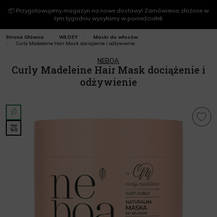
📦 Przygotowujemy magazyn na nowe dostawy! Zamówienia złożone w
tym tygodniu wysyłamy w poniedziałek
Strona Główna
WŁOSY
Maski do włosów
Curly Madeleine Hair Mask dociążenie i odżywienie
NEBOA
Curly Madeleine Hair Mask dociążenie i
odżywienie