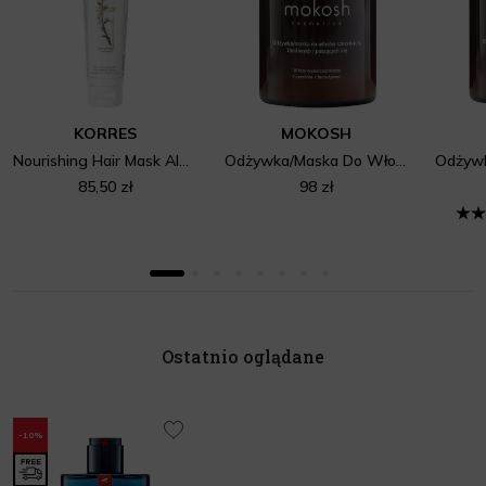
KORRES
MOKOSH
Nourishing Hair Mask Almond
Odżywka/Maska Do Włosów Szorstkich, Łamliwych I Puszących Się - Czereśnia Z Bursztynem
85,50 zł
98 zł
Ostatnio oglądane
-10%