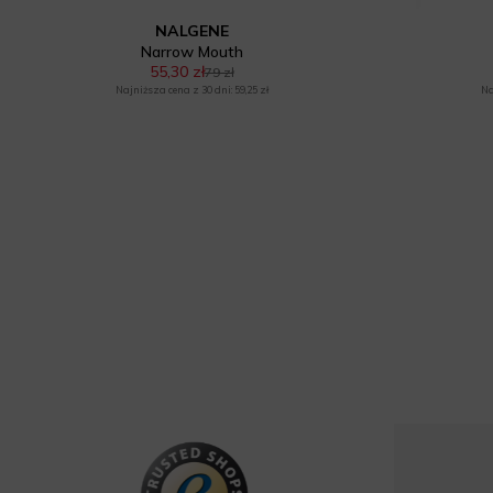
NALGENE
Narrow Mouth
55,30 zł
79 zł
Najniższa cena z 30 dni: 59,25 zł
Na