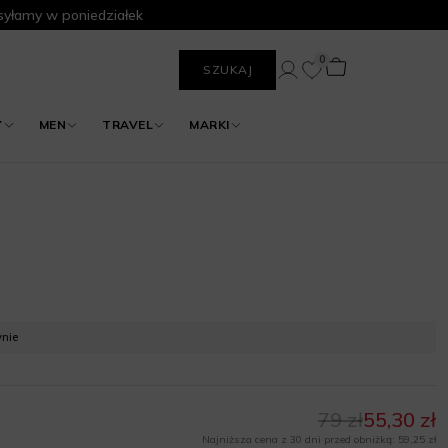
yłamy w poniedziałek
0
SZUKAJ
Y
MEN
TRAVEL
MARKI
ynie
79 zł
55,30 zł
Najniższa cena z 30 dni przed obniżką: 59,25 zł