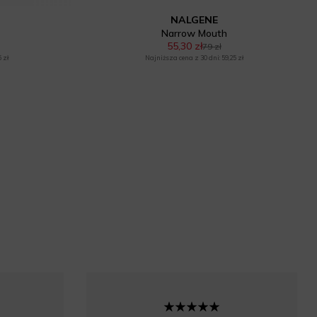
NALGENE
Narrow Mouth
55,30 zł
79 zł
 zł
Najniższa cena z 30 dni: 59,25 zł