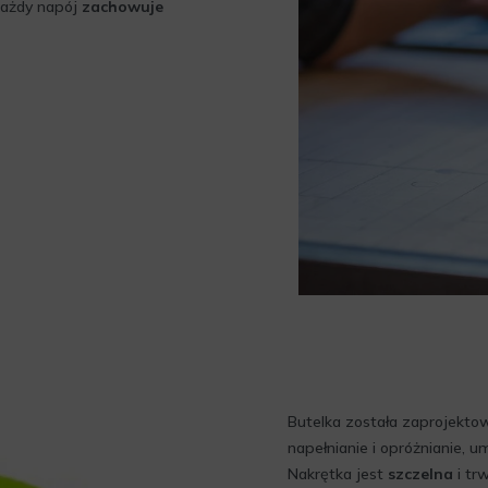
każdy napój
zachowuje
Butelka została zaprojekto
napełnianie i opróżnianie, u
Nakrętka jest
szczelna
i tr