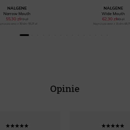
NALGENE
NALGENE
Narrow Mouth
Wide Mouth
55,30 zł
62,30 zł
79 zł
89 zł
jniższa cena z 30 dni: 59,25 zł
Najniższa cena z 30 dni: 66,75
Opinie