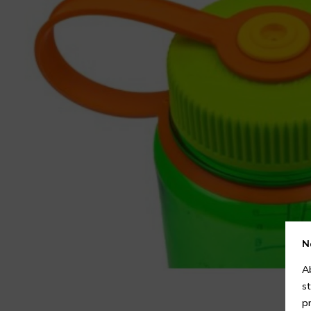
N
A
s
p