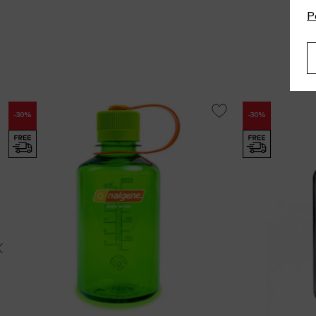
P
-30%
-30%