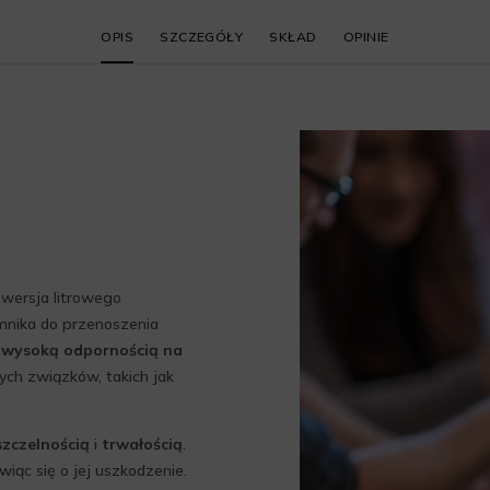
OPIS
SZCZEGÓŁY
SKŁAD
OPINIE
 wersja litrowego
emnika do przenoszenia
ę
wysoką odpornością na
wych związków, takich jak
szczelnością
i
trwałością
.
iąc się o jej uszkodzenie.