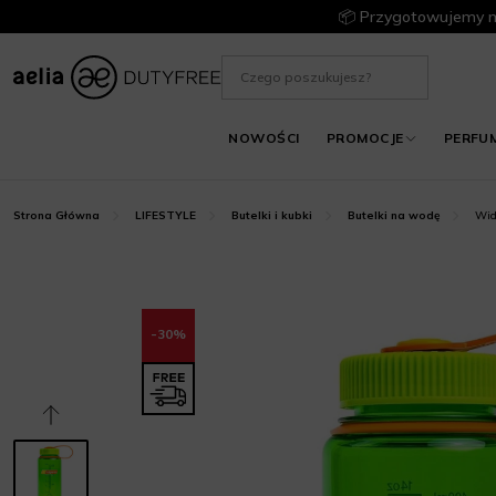
📦 Przygotowujemy m
NOWOŚCI
PROMOCJE
PERFU
Wid
Strona Główna
LIFESTYLE
Butelki i kubki
Butelki na wodę
-30%