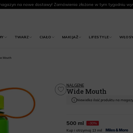
agazyn na nowe dostawy! Zamówienia złożone w tym tygodniu wys
MY
TWARZ
CIAŁO
MAKIJAŻ
LIFESTYLE
WŁOS
e Mouth
NALGENE
Wide Mouth
Niewielka ilość produktu na magaz
500 ml
-30%
Kup i otrzymaj 13 mil