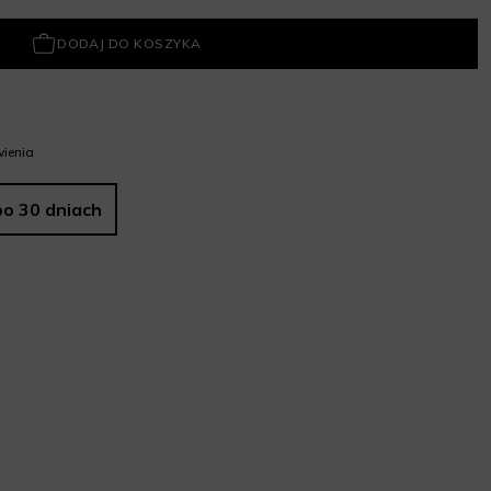
DODAJ DO KOSZYKA
ienia
po 30 dniach