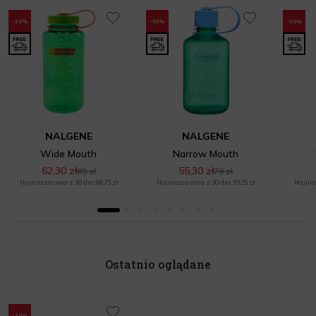
-30%
-30%
-30%
NALGENE
NALGENE
Wide Mouth
Narrow Mouth
62,30 zł
55,30 zł
89 zł
79 zł
Najniższa cena z 30 dni: 66,75 zł
Najniższa cena z 30 dni: 59,25 zł
Najniżs
Ostatnio oglądane
-10%