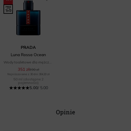
PRADA
Luna Rossa Ocean
Wody toaletowe dla mężczyzn
351 zł
390 zł
Najniższa cena z 30 dni: 304,20 zł
50 ml
(dostępne 2
pojemności)
5.00
/ 5.00
Opinie