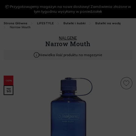
📦 Przygotowujemy magazyn na nowe dostawy! Zamówienia złożone w
tym tygodniu wysyłamy w poniedziałek
Strona Główna
LIFESTYLE
Butelki i kubki
Butelki na wodę
Narrow Mouth
NALGENE
Narrow Mouth
Niewielka ilość produktu na magazynie
-30%