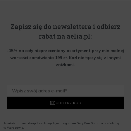
Zapisz się do newslettera i odbierz
rabat na aelia.pl:
-15% na cały nieprzeceniony asortyment przy minimalnej
wartości zamówienia 199 zł. Kod nie łączy się z innymi
zniżkami.
ODBIERZ KOD
Administratorem danych osobowych jest Lagardere Duty Free Sp. z o.o. z siedzibą
w Warszawie,