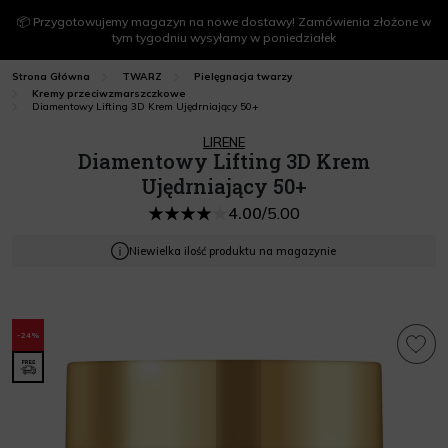
📦 Przygotowujemy magazyn na nowe dostawy! Zamówienia złożone w
tym tygodniu wysyłamy w poniedziałek
Strona Główna
TWARZ
Pielęgnacja twarzy
Kremy przeciwzmarszczkowe
Diamentowy Lifting 3D Krem Ujędrniający 50+
LIRENE
Diamentowy Lifting 3D Krem
Ujędrniający 50+
4.00
/
5.00
Niewielka ilość produktu na magazynie
-24%