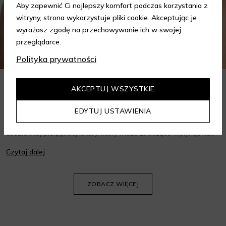
Aby zapewnić Ci najlepszy komfort podczas korzystania z
witryny, strona wykorzystuje pliki cookie. Akceptując je
wyrażasz zgodę na przechowywanie ich w swojej
przeglądarce.
Polityka prywatności
AKCEPTUJ WSZYSTKIE
Jak wybrać krem do twarzy w zależności od potrzeb?
Poradnik
EDYTUJ USTAWIENIA
Wybór odpowiedniego kremu do twarzy to kluczowy krok w
codziennej pielęgnacji skóry, który może znacząco wpłynąć na
jej wygląd i kondycję. Warto znać składniki i właściwości kremów
Czytaj dalej
oraz wiedzieć, jak dopasować je do potrzeb własnej skóry.
Poniżej znajdziesz kilka porad, które pomogą ci wybrać idealny
krem do twarzy.
ZOBACZ WIĘCEJ