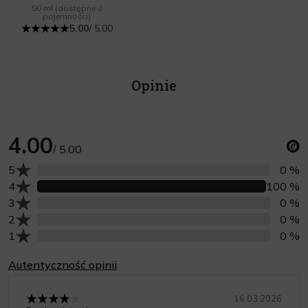
50 ml
(dostępne 2
pojemności)
5.00
/ 5.00
Opinie
4.00
/ 5.00
Liczba opinii z oceną
5
0 %
Liczba opinii z oceną
4
100 %
Liczba opinii z oceną
3
0 %
Liczba opinii z oceną
2
0 %
Liczba opinii z oceną
1
0 %
Autentyczność opinii
16.03.2026