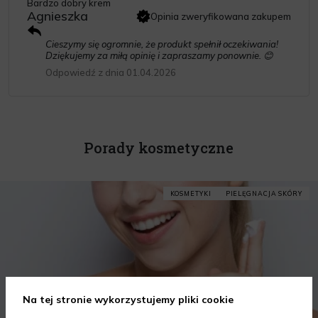
Bardzo dobry krem
Agnieszka
Opinia zweryfikowana zakupem
Cieszymy się ogromnie, że produkt spełnił oczekiwania!
Dziękujemy za miłą opinię i zapraszamy ponownie. 😊
Odpowiedź z dnia 01.04.2026
Porady kosmetyczne
KOSMETYKI
PIELĘGNACJA SKÓRY
Na tej stronie wykorzystujemy pliki cookie