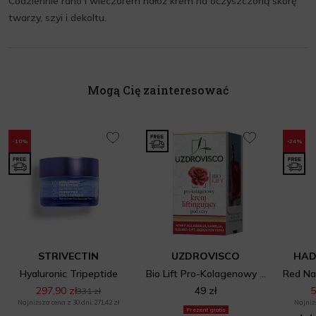
Codziennie rano i wieczorem nałóż krem na oczyszczoną skórę
twarzy, szyi i dekoltu.
Mogą Cię zainteresować
-10%
-24%
STRIVECTIN
UZDROVISCO
HAD
Hyaluronic Tripeptide
Bio Lift Pro-Kolagenowy Krem Liftingujący Pod Oczy
297,90 zł
49 zł
5
331 zł
Najniższa cena z 30 dni: 271,42 zł
Najniżs
Prezent gratis