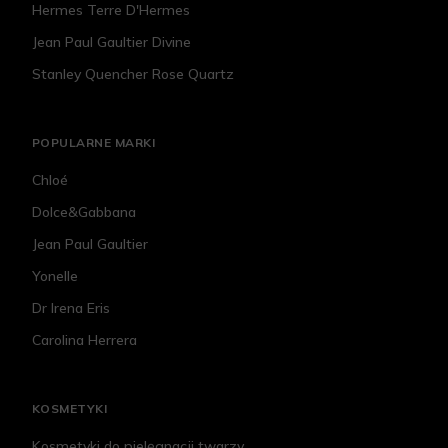
Hermes Terre D'Hermes
Jean Paul Gaultier Divine
Stanley Quencher Rose Quartz
POPULARNE MARKI
Chloé
Dolce&Gabbana
Jean Paul Gaultier
Yonelle
Dr Irena Eris
Carolina Herrera
KOSMETYKI
Kosmetyki do pielęgnacji twarzy