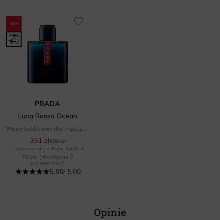
-10%
PRADA
Luna Rossa Ocean
Wody toaletowe dla mężczyzn
351 zł
390 zł
Najniższa cena z 30 dni: 304,20 zł
50 ml
(dostępne 2
pojemności)
5.00
/ 5.00
Opinie