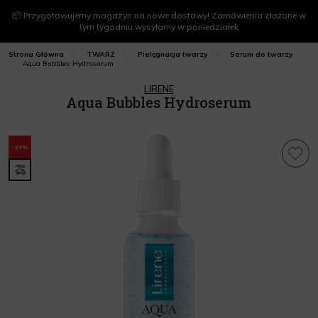
📦 Przygotowujemy magazyn na nowe dostawy! Zamówienia złożone w
tym tygodniu wysyłamy w poniedziałek
Strona Główna
TWARZ
Pielęgnacja twarzy
Serum do twarzy
Aqua Bubbles Hydroserum
LIRENE
Aqua Bubbles Hydroserum
-24%