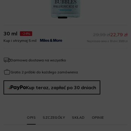
30 ml
-24%
29,99 zł
22,79 zł
Kup i otrzymaj 5 mil
Najniższa cena z 30 dni: 20,69 zł
Darmowa dostawa na wszystko
Gratis 2 próbki do każdego zamówienia
Kup teraz, zapłać po 30 dniach
OPIS
SZCZEGÓŁY
SKŁAD
OPINIE