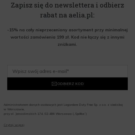
Zapisz się do newslettera i odbierz
rabat na aelia.pl:
-15% na cały nieprzeceniony asortyment przy minimalnej
wartości zamówienia 199 zł. Kod nie łączy się z innymi
zniżkami.
ODBIERZ KOD
Administratorem danych osobowych jest Lagardere Duty Free Sp. z o.o. z siedzibą
w Warszawie,
przy al. Jerozolimskich 174, 02-486 Warszawa („Spółka”)
Wyrażam zgodę na przesyłanie przez Administratora tj. Lagardere Duty Free Sp. z
Czytaj więcej
o.o. informacji handlowych, w tym newslettera, informacji o promocjach i
nowościach na podany przeze mnie adres poczty elektronicznej, zgodnie z ustawą
o świadczeniu usług drogą elektroniczną z dnia 18 lipca 2002 r. (tekst jedn.: Dz.