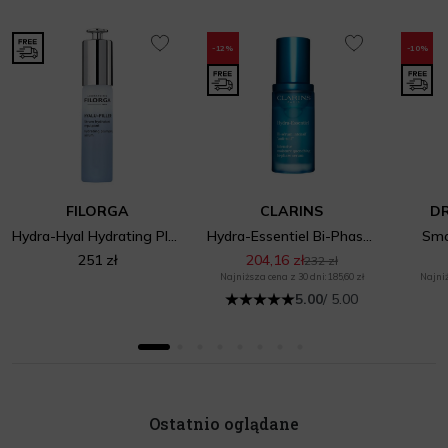
-12%
-10%
FILORGA
CLARINS
D
Hydra-Hyal Hydrating Plumping Serum
Hydra-Essentiel Bi-Phase Serum
Smo
251 zł
204,16 zł
232 zł
Najniższa cena z 30 dni: 185,60 zł
Najniż
5.00
/ 5.00
Ostatnio oglądane