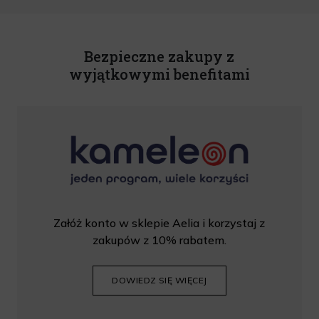
U. z 2020 r., poz. 344) Wszelkie informacje handlowe są całkowicie bezpłatne.
Powyższa zgoda jest dobrowolna i może zostać wycofana w dowolnym momencie.
Rabat nie łączy się z innymi promocjami. W celu skorzystania z rabatu, należy
wprowadzić kod podczas procesu składania zamówienia.
Bezpieczne zakupy z
wyjątkowymi benefitami
Załóż konto w sklepie Aelia i korzystaj z
zakupów z 10% rabatem.
DOWIEDZ SIĘ WIĘCEJ