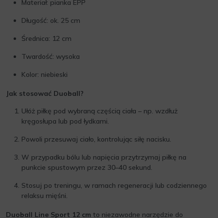
Materiał: pianka EPP
Długość: ok. 25 cm
Średnica: 12 cm
Twardość: wysoka
Kolor: niebieski
Jak stosować Duoball?
Ułóż piłkę pod wybraną częścią ciała – np. wzdłuż
kręgosłupa lub pod łydkami.
Powoli przesuwaj ciało, kontrolując siłę nacisku.
W przypadku bólu lub napięcia przytrzymaj piłkę na
punkcie spustowym przez 30–40 sekund.
Stosuj po treningu, w ramach regeneracji lub codziennego
relaksu mięśni.
Duoball Line Sport 12 cm
to niezawodne narzędzie do