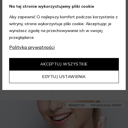
Na tej stronie wykorzystujemy pliki cookie
Opinia z dnia 07.08.2026 r.
Opinia z dnia 07.08.2026 r.
Aby zapewnić Ci najlepszy komfort podczas korzystania z
witryny, strona wykorzystuje pliki cookie. Akceptując je
wyrażasz zgodę na przechowywanie ich w swojej
przeglądarce.
4.95
/ 5.00
Polityka prywatności
Wszystkie opinie
AKCEPTUJ WSZYSTKIE
EDYTUJ USTAWIENIA
Porady kosmetyczne
KOSMETYKI
PIELĘGNACJA SKÓRY