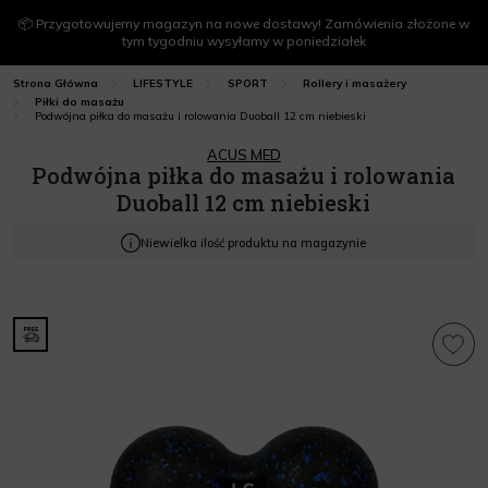
📦 Przygotowujemy magazyn na nowe dostawy! Zamówienia złożone w
tym tygodniu wysyłamy w poniedziałek
Strona Główna
LIFESTYLE
SPORT
Rollery i masażery
Piłki do masażu
Podwójna piłka do masażu i rolowania Duoball 12 cm niebieski
ACUS MED
Podwójna piłka do masażu i rolowania
Duoball 12 cm niebieski
Niewielka ilość produktu na magazynie