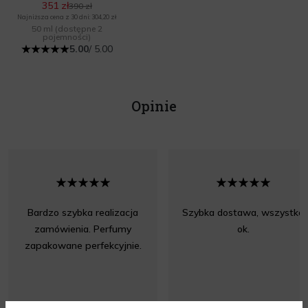
351 zł
390 zł
Najniższa cena z 30 dni: 304,20 zł
50 ml
(dostępne 2
pojemności)
5.00
/ 5.00
Opinie
Bardzo szybka realizacja
Szybka dostawa, wszystko
zamówienia. Perfumy
ok.
zapakowane perfekcyjnie.