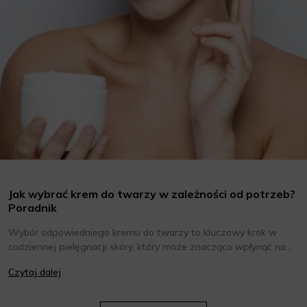
Jak wybrać krem do twarzy w zależności od potrzeb?
Poradnik
Wybór odpowiedniego kremu do twarzy to kluczowy krok w
codziennej pielęgnacji skóry, który może znacząco wpłynąć na
jej wygląd i kondycję. Warto znać składniki i właściwości kremów
Czytaj dalej
oraz wiedzieć, jak dopasować je do potrzeb własnej skóry.
Poniżej znajdziesz kilka porad, które pomogą ci wybrać idealny
krem do twarzy.