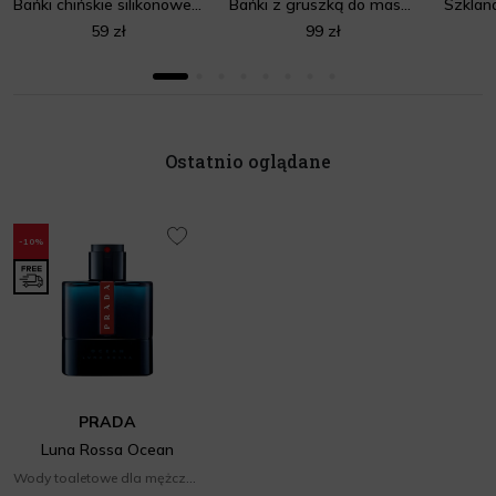
Bańki chińskie silikonowe różowe
Bańki z gruszką do masażu twarzy i ciała różowe
59 zł
99 zł
Ostatnio oglądane
-10%
PRADA
Luna Rossa Ocean
Wody toaletowe dla mężczyzn