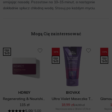
omijając nasadę. Pozostaw na 10–15 minut, a następnie
dokładnie spłucz chłodną wodą. Stosuj po każdym myciu.
Mogą Cię zainteresować
-24%
-24%
HDREY
BIOVAX
Regenerating & Nourishing Mask
Ultra Violet Maseczka Tonująca
115 zł
18,99 zł
1
24,99 zł
Najniższa cena z 30 dni: 17,74 zł
Najniżs
5.00
/ 5.00