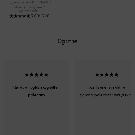
Najniższa cena z 30 dni: 304,20 zł
50 ml
(dostępne 2
pojemności)
5.00
/ 5.00
Opinie
Bardzo szybka wysyłka,
Uwielbiam ten sklep i
polecam
gorąco polecam wszystkim