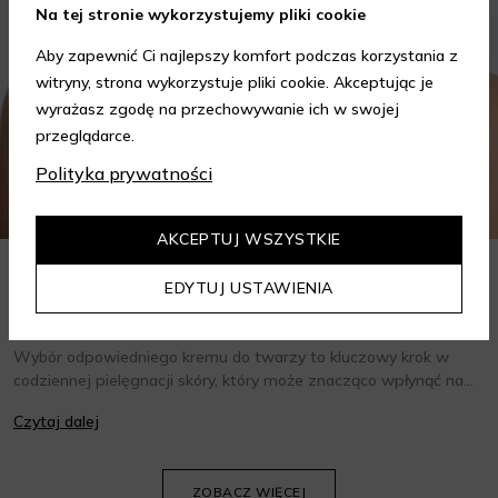
Na tej stronie wykorzystujemy pliki cookie
Aby zapewnić Ci najlepszy komfort podczas korzystania z
witryny, strona wykorzystuje pliki cookie. Akceptując je
wyrażasz zgodę na przechowywanie ich w swojej
przeglądarce.
Polityka prywatności
AKCEPTUJ WSZYSTKIE
EDYTUJ USTAWIENIA
Jak wybrać krem do twarzy w zależności od potrzeb?
Poradnik
Wybór odpowiedniego kremu do twarzy to kluczowy krok w
codziennej pielęgnacji skóry, który może znacząco wpłynąć na
jej wygląd i kondycję. Warto znać składniki i właściwości kremów
Czytaj dalej
oraz wiedzieć, jak dopasować je do potrzeb własnej skóry.
Poniżej znajdziesz kilka porad, które pomogą ci wybrać idealny
krem do twarzy.
ZOBACZ WIĘCEJ