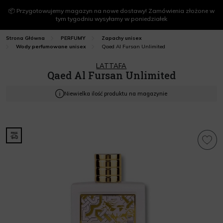
📦 Przygotowujemy magazyn na nowe dostawy! Zamówienia złożone w
tym tygodniu wysyłamy w poniedziałek
Strona Główna
PERFUMY
Zapachy unisex
Qaed Al Fursan Unlimited
Wody perfumowane unisex
LATTAFA
Qaed Al Fursan Unlimited
Niewielka ilość produktu na magazynie