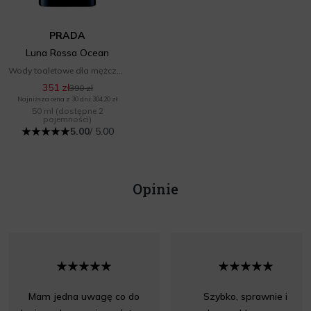
PRADA
Luna Rossa Ocean
Wody toaletowe dla mężczyzn
351 zł
390 zł
Najniższa cena z 30 dni: 304,20 zł
50 ml
(dostępne 2
pojemności)
5.00
/ 5.00
Opinie
Mam jedna uwagę co do
Szybko, sprawnie i