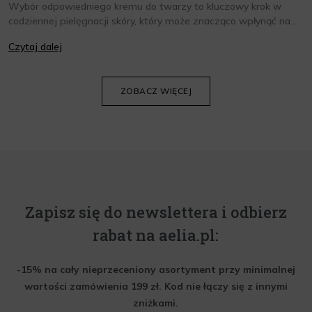
Wybór odpowiedniego kremu do twarzy to kluczowy krok w
codziennej pielęgnacji skóry, który może znacząco wpłynąć na
jej wygląd i kondycję. Warto znać składniki i właściwości kremów
Czytaj dalej
oraz wiedzieć, jak dopasować je do potrzeb własnej skóry.
Poniżej znajdziesz kilka porad, które pomogą ci wybrać idealny
krem do twarzy.
ZOBACZ WIĘCEJ
Zapisz się do newslettera i odbierz
rabat na aelia.pl:
-15% na cały nieprzeceniony asortyment przy minimalnej
wartości zamówienia 199 zł. Kod nie łączy się z innymi
zniżkami.