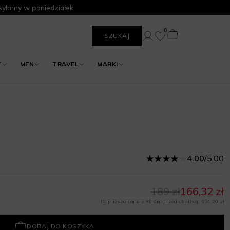
yłamy w poniedziałek
0
SZUKAJ
Y
MEN
TRAVEL
MARKI
4.00
/
5.00
189 zł
166,32 zł
Najniższa cena z 30 dni przed obniżką: 151,20 zł
DODAJ DO KOSZYKA