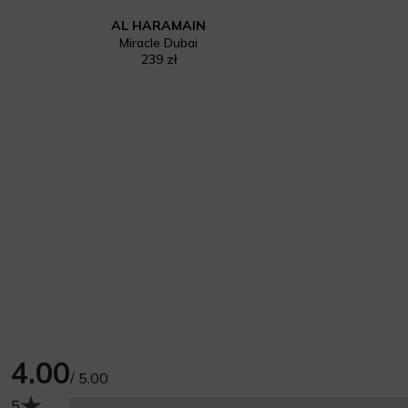
AL HARAMAIN
Miracle Dubai
239 zł
4.00
/ 5.00
Liczba opinii z oceną
5