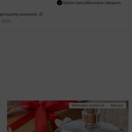
Opinia zweryfikowana zakupem
zapraszamy ponownie. 😊
9.2025
PERFUMY I ZAPACHY
PORADY