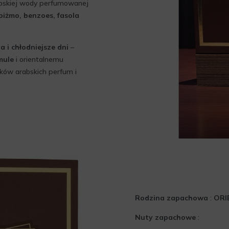
rabskiej wody perfumowanej
 piżmo, benzoes, fasola
 i chłodniejsze dni
–
mule
i orientalnemu
ików arabskich perfum i
Rodzina zapachowa
:
ORI
Nuty zapachowe
: