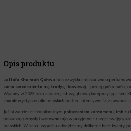
Opis produktu
Lattafa Khamrah Qahwa
to niezwykła arabska woda perfumowa
samo serce orientalnej tradycji kawowej
– pełnej gościnności, ci
Wydany w 2023 roku zapach jest wyjątkową kompozycją z serii K
charakterystyczną dla arabskich perfum intensywność z nowoczes
Już otwarcie urzeka pikantnym
połączeniem kardamonu, imbiru
pobudzają zmysły i wprowadzają w przyjemnie rozgrzewający kli
arabskich. W sercu zapachu odnajdziemy delikatne białe kwiaty, p