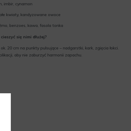
, imbir, cynamon
białe kwiaty, kandyzowane owoce
piżmo, benzoes, kawa, fasola tonka
cieszyć się nimi dłużej?
ok. 20 cm na punkty pulsujące – nadgarstki, kark, zgięcia łokci.
plikacji, aby nie zaburzyć harmonii zapachu.