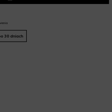
ienia
po 30 dniach