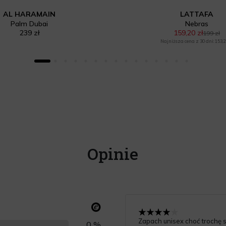
AL HARAMAIN
LATTAFA
Palm Dubai
Nebras
239 zł
159,20 zł
199 zł
Najniższa cena z 30 dni: 153,2
Opinie
Zapach unisex choć trochę s
0 %