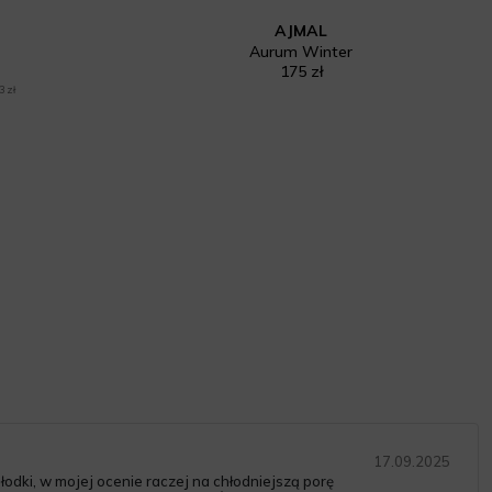
AJMAL
Aurum Winter
175 zł
3 zł
17.09.2025
łodki, w mojej ocenie raczej na chłodniejszą porę