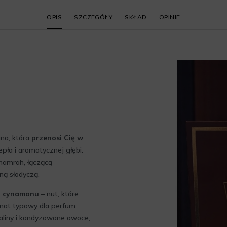
OPIS
SZCZEGÓŁY
SKŁAD
OPINIE
na, która
przenosi Cię w
epła i aromatycznej głębi.
hamrah, łączącą
ną słodyczą.
 i cynamonu
– nut, które
mat typowy dla perfum
raliny i kandyzowane owoce,