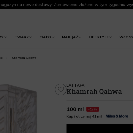
agazyn na nowe dostawy! Zamówienia złożone w tym tygodniu wys
MY
TWARZ
CIAŁO
MAKIJAŻ
LIFESTYLE
WŁOS
Khamrah Qahwa
ex
LATTAFA
Khamrah Qahwa
100 ml
-12%
Kup i otrzymaj 41 mil