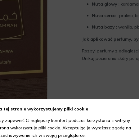
Nuta głowy
: kardamon
Nuta serca
: pralina, 
Nuta bazy
: wanilia, 
Jak aplikować perfumy, by 
Rozpyl perfumy z odległości 
Unikaj pocierania skóry po a
a tej stronie wykorzystujemy pliki cookie
by zapewnić Ci najlepszy komfort podczas korzystania z witryny,
trona wykorzystuje pliki cookie. Akceptując je wyrażasz zgodę na
rzechowywanie ich w swojej przeglądarce.