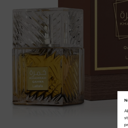
N
A
s
p