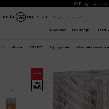
📦 Przygotowujemy m
NOWOŚCI
PROMOCJE
PERFU
Strona Główna
PERFUMY
Zapachy unisex
Wody perfumowane unis
-12%