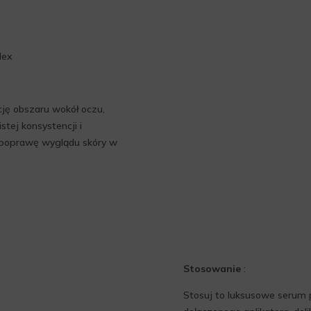
lex
ję obszaru wokół oczu,
stej konsystencji i
i poprawę wyglądu skóry w
Stosowanie
:
Stosuj to luksusowe serum p