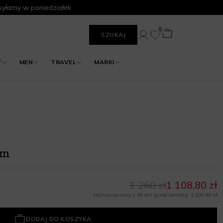
yłamy w poniedziałek
0
SZUKAJ
Y
MEN
TRAVEL
MARKI
um
1 260 zł
1 108,80 zł
Najniższa cena z 30 dni przed obniżką: 1 108,80 zł
DODAJ DO KOSZYKA