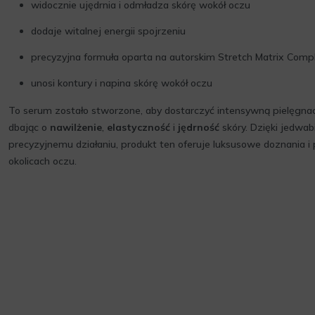
widocznie ujędrnia i odmładza skórę wokół oczu
dodaje witalnej energii spojrzeniu
precyzyjna formuła oparta na autorskim Stretch Matrix Comp
unosi kontury i napina skórę wokół oczu
To serum zostało stworzone, aby dostarczyć intensywną pielęgnac
dbając o
nawilżenie
,
elastyczność
i
jędrność
skóry. Dzięki jedwabi
precyzyjnemu działaniu, produkt ten oferuje luksusowe doznania 
okolicach oczu.