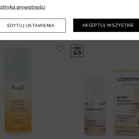
olityka prywatności
Mogą Cię zainteresować
AKCEPTUJ WSZYSTKIE
EDYTUJ USTAWIENIA