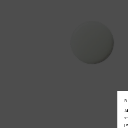
N
A
s
p