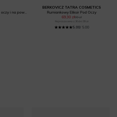
BERKOVICZ TATRA COSMETICS
Eye Fusion Serum liftingujące pod oczy i na powieki
Rumiankowy Eliksir Pod Oczy
69,30 zł
99 zł
Najniższa cena z 30 dni: 99 zł
5.00
/ 5.00