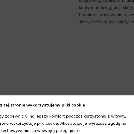
dołączonego aplikatora, del
kontynuuj pielęgnację skóry
Regularne stosowanie może 
skóry, zachowując świeży i 
a tej stronie wykorzystujemy pliki cookie
by zapewnić Ci najlepszy komfort podczas korzystania z witryny,
trona wykorzystuje pliki cookie. Akceptując je wyrażasz zgodę na
rzechowywanie ich w swojej przeglądarce.