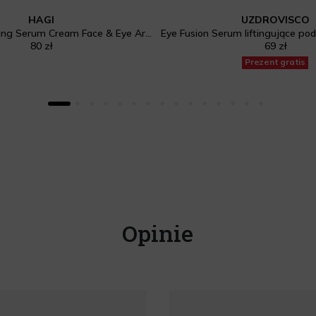
HAGI
UZDROVISCO
GLOW Illuminating Serum Cream Face & Eye Area
80 zł
69 zł
Prezent gratis
Opinie