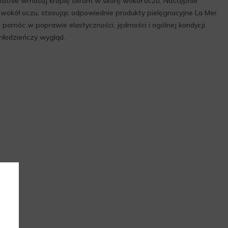
ikatnie wmasuj kroplę serum w skórę wokół oczu. Następnie
 wokół oczu, stosując odpowiednie produkty pielęgnacyjne La Mer.
pomóc w poprawie elastyczności, jędrności i ogólnej kondycji
młodzieńczy wygląd.