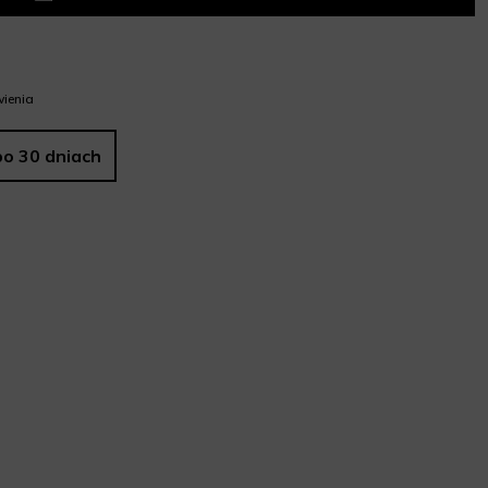
ienia
po 30 dniach