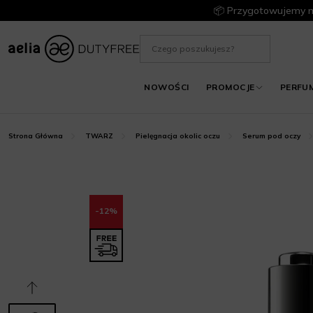
📦 Przygotowujemy m
NOWOŚCI
PROMOCJE
PERFU
Strona Główna
TWARZ
Pielęgnacja okolic oczu
Serum pod oczy
-12%