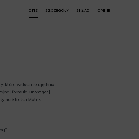
OPIS
SZCZEGÓŁY
SKŁAD
OPINIE
, które widocznie ujędrnia i
zyjnej formule, unoszącej
ty na Stretch Matrix
ing”