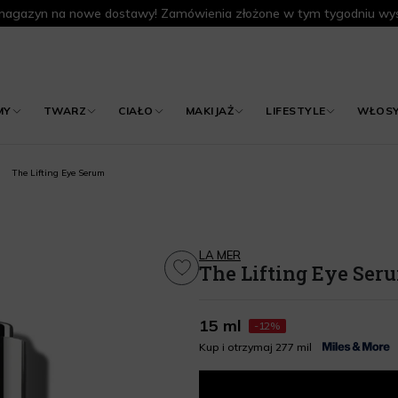
agazyn na nowe dostawy! Zamówienia złożone w tym tygodniu wys
MY
TWARZ
CIAŁO
MAKIJAŻ
LIFESTYLE
WŁOS
The Lifting Eye Serum
LA MER
The Lifting Eye Ser
15 ml
-12%
Kup i otrzymaj 277 mil