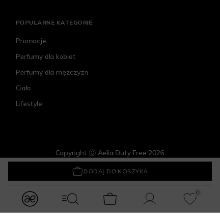
POPULARNE KATEGORIE
Promocje
Perfumy dla kobiet
Perfumy dla mężczyzn
Ciało
Lifestyle
Copyright Ⓒ Aelia Duty Free 2026
Kenzo Flower Poppy Bouquet
292,50 zł
DODAJ DO KOSZYKA
0
modules.Navbar.menuLabels.logo
modules.Navbar.menuLabels.menuWithSearch
Koszyk
Konto
Ulubione