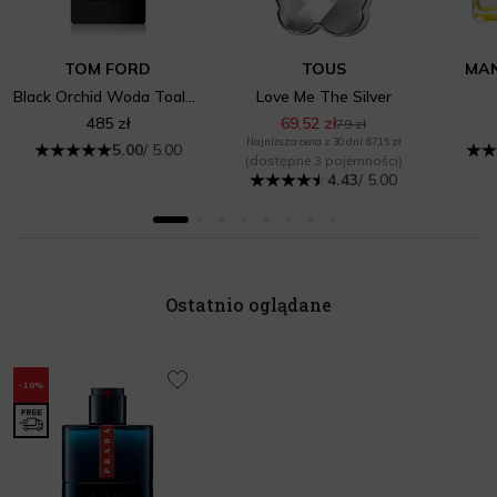
TOM FORD
TOUS
MAN
Black Orchid Woda Toaletowa Damska
Love Me The Silver
485 zł
69,52 zł
79 zł
Najniższa cena z 30 dni: 67,15 zł
5.00
/ 5.00
(dostępne 3 pojemności)
4.43
/ 5.00
Ostatnio oglądane
-10%