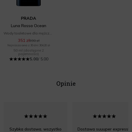
PRADA
Luna Rossa Ocean
Wody toaletowe dla mężczyzn
351 zł
390 zł
Najniższa cena z 30 dni: 304,20 zł
50 ml
(dostępne 2
pojemności)
5.00
/ 5.00
Opinie
Szybka dostawa, wszystko
Dostawa suuuper express!!!