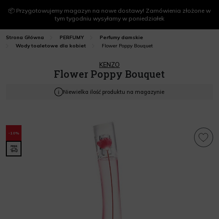
📦 Przygotowujemy magazyn na nowe dostawy! Zamówienia złożone w
tym tygodniu wysyłamy w poniedziałek
Strona Główna
PERFUMY
Perfumy damskie
Flower Poppy Bouquet
Wody toaletowe dla kobiet
KENZO
Flower Poppy Bouquet
Niewielka ilość produktu na magazynie
-10%