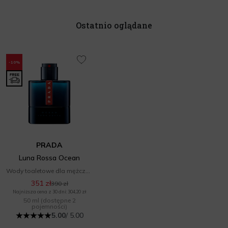
Ostatnio oglądane
-10%
PRADA
Luna Rossa Ocean
Wody toaletowe dla mężczyzn
351 zł
390 zł
Najniższa cena z 30 dni: 304,20 zł
50 ml
(dostępne 2
pojemności)
5.00
/ 5.00