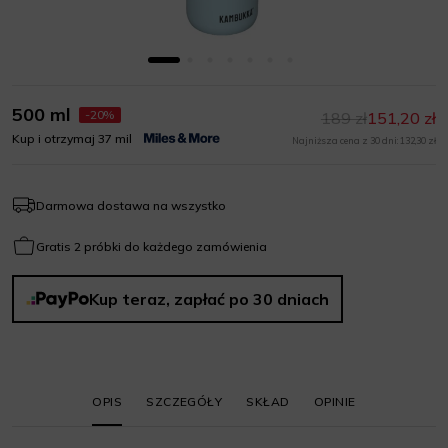
500 ml
-20%
189 zł
151,20 zł
Kup i otrzymaj 37 mil
Najniższa cena z 30 dni: 132,30 zł
Darmowa dostawa na wszystko
Gratis 2 próbki do każdego zamówienia
Kup teraz, zapłać po 30 dniach
OPIS
SZCZEGÓŁY
SKŁAD
OPINIE