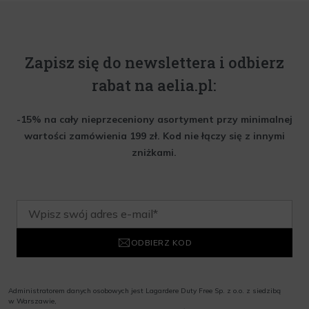
Zapisz się do newslettera i odbierz
rabat na aelia.pl:
-15% na cały nieprzeceniony asortyment przy minimalnej
wartości zamówienia 199 zł. Kod nie łączy się z innymi
zniżkami.
ODBIERZ KOD
Administratorem danych osobowych jest Lagardere Duty Free Sp. z o.o. z siedzibą
w Warszawie,