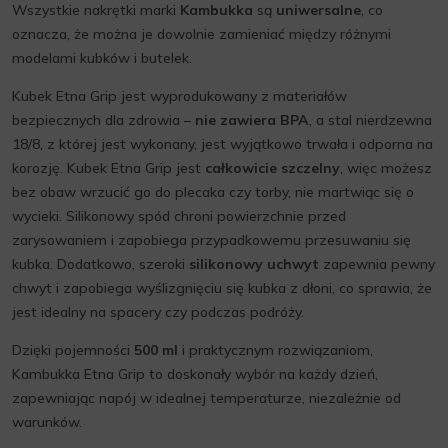
Wszystkie nakrętki marki
Kambukka
są
uniwersalne
, co
oznacza, że można je dowolnie zamieniać między różnymi
modelami kubków i butelek.
Kubek Etna Grip jest wyprodukowany z materiałów
bezpiecznych dla zdrowia –
nie zawiera BPA
, a stal nierdzewna
18/8, z której jest wykonany, jest wyjątkowo trwała i odporna na
korozję. Kubek Etna Grip jest
całkowicie szczelny
, więc możesz
bez obaw wrzucić go do plecaka czy torby, nie martwiąc się o
wycieki. Silikonowy spód chroni powierzchnie przed
zarysowaniem i zapobiega przypadkowemu przesuwaniu się
kubka. Dodatkowo, szeroki
silikonowy uchwyt
zapewnia pewny
chwyt i zapobiega wyślizgnięciu się kubka z dłoni, co sprawia, że
jest idealny na spacery czy podczas podróży.
Dzięki pojemności
500 ml
i praktycznym rozwiązaniom,
Kambukka Etna Grip to doskonały wybór na każdy dzień,
zapewniając napój w idealnej temperaturze, niezależnie od
warunków.