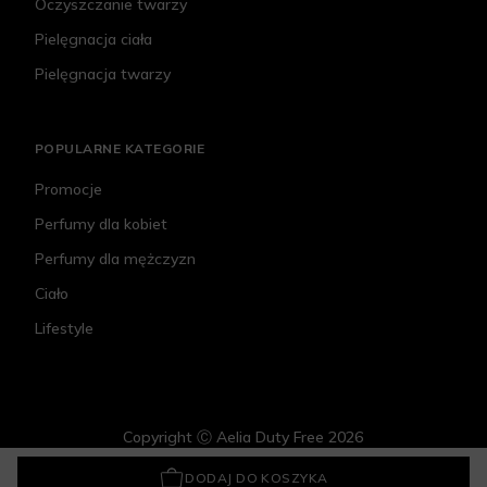
Oczyszczanie twarzy
Pielęgnacja ciała
Pielęgnacja twarzy
POPULARNE KATEGORIE
Promocje
Perfumy dla kobiet
Perfumy dla mężczyzn
Ciało
Lifestyle
Copyright Ⓒ Aelia Duty Free 2026
Jean Paul Gaultier Miniature Set
247,28 zł
DODAJ DO KOSZYKA