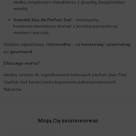
słodko‑zmysłowym charakterze z gruszką, bergamotką i
wanilią.
Scandal Eau de Parfum 6 ml
– intensywny,
kwiatowo‑karmelowy aromat z krwistą pomarańczą,
miodem i paczulą.
Rodzina zapachowa:
różnorodna
– od
kwiatowej
i
orientalnej
,
po
gourmand
Dlaczego warto?
Idealny zestaw do wypróbowania kultowych perfum Jean Paul
Gaultier bez konieczności kupowania pełnowymiarowych
flakonów.
Mogą Cię zainteresować