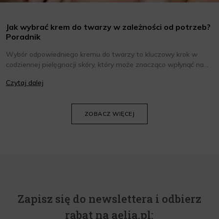
Jak wybrać krem do twarzy w zależności od potrzeb?
Poradnik
Wybór odpowiedniego kremu do twarzy to kluczowy krok w
codziennej pielęgnacji skóry, który może znacząco wpłynąć na
jej wygląd i kondycję. Warto znać składniki i właściwości kremów
Czytaj dalej
oraz wiedzieć, jak dopasować je do potrzeb własnej skóry.
Poniżej znajdziesz kilka porad, które pomogą ci wybrać idealny
krem do twarzy.
ZOBACZ WIĘCEJ
Zapisz się do newslettera i odbierz
rabat na aelia.pl: