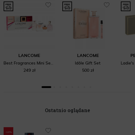
LANCOME
LANCOME
P
Best Fragrances Mini Set 4
Idôle Gift Set
249 zł
500 zł
Ostatnio oglądane
-10%