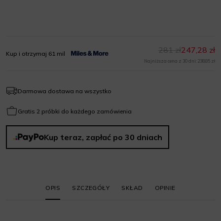
281 zł
247,28 zł
Kup i otrzymaj 61 mil
Najniższa cena z 30 dni: 238,85 zł
Darmowa dostawa na wszystko
Gratis 2 próbki do każdego zamówienia
Kup teraz, zapłać po 30 dniach
OPIS
SZCZEGÓŁY
SKŁAD
OPINIE