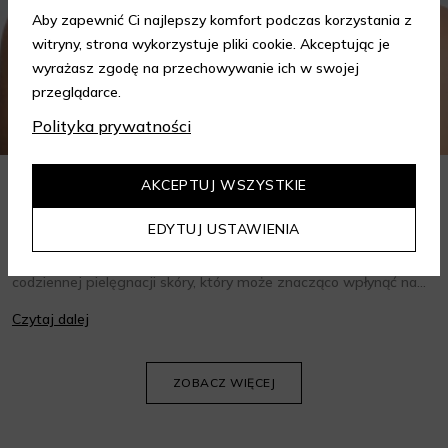
Aby zapewnić Ci najlepszy komfort podczas korzystania z
witryny, strona wykorzystuje pliki cookie. Akceptując je
wyrażasz zgodę na przechowywanie ich w swojej
przeglądarce.
Polityka prywatności
AKCEPTUJ WSZYSTKIE
Jak wybrać krem do twarzy w zależności od potrzeb?
Poradnik
EDYTUJ USTAWIENIA
Wybór odpowiedniego kremu do twarzy to kluczowy krok w
codziennej pielęgnacji skóry, który może znacząco wpłynąć na
jej wygląd i kondycję. Warto znać składniki i właściwości kremów
Czytaj dalej
oraz wiedzieć, jak dopasować je do potrzeb własnej skóry.
Poniżej znajdziesz kilka porad, które pomogą ci wybrać idealny
krem do twarzy.
ZOBACZ WIĘCEJ