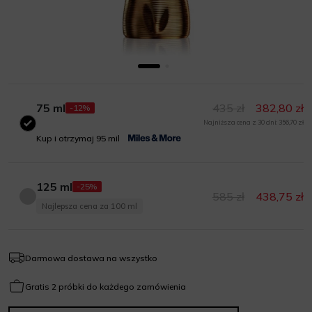
75 ml
435 zł
382,80 zł
-12%
Najniższa cena z 30 dni: 356,70 zł
75 ml
Kup i otrzymaj 95 mil
125 ml
-25%
585 zł
438,75 zł
125 ml
Najlepsza cena za 100 ml
Darmowa dostawa na wszystko
Gratis 2 próbki do każdego zamówienia