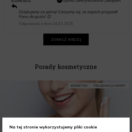
Edward
Opinia zweryfikowana zakupem
Dziękujemy za opinię! Cieszymy się, że zapach przypadł
Panu do gustu! 😊
Odpowiedź z dnia 24.03.2025
ZOBACZ WIĘCEJ
Porady kosmetyczne
KOSMETYKI
PIELĘGNACJA SKÓRY
Na tej stronie wykorzystujemy pliki cookie