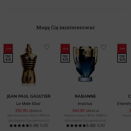
Mogą Cię zainteresować
-12%
-12%
-10%
JEAN PAUL GAULTIER
RABANNE
C
Le Male Elixir
Invictus
382,80 zł
360,80 zł
3
435 zł
410 zł
Najniższa cena z 30 dni: 356,70 zł
Najniższa cena z 30 dni: 319,80 zł
Najniż
(dostępne 2 pojemności)
(dostępne 2 pojemności)
5.00
/ 5.00
5.00
/ 5.00