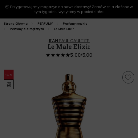
📦 Przygotowujemy magazyn na nowe dostawy! Zamówienia złożone w
tym tygodniu wysyłamy w poniedziałek
Strona Główna
PERFUMY
Perfumy męskie
Le Male Elixir
Perfumy dla mężczyzn
JEAN PAUL GAULTIER
Le Male Elixir
5.00
/
5.00
-12%