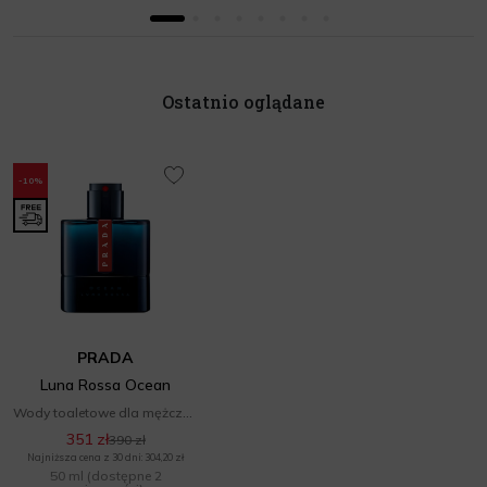
Ostatnio oglądane
-10%
PRADA
Luna Rossa Ocean
Wody toaletowe dla mężczyzn
351 zł
390 zł
Najniższa cena z 30 dni: 304,20 zł
50 ml
(dostępne 2