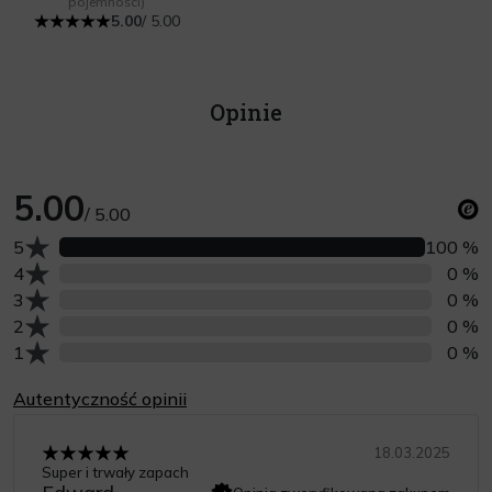
pojemności)
5.00
/ 5.00
Opinie
5.00
/ 5.00
Liczba opinii z oceną
5
100 %
Liczba opinii z oceną
4
0 %
Liczba opinii z oceną
3
0 %
Liczba opinii z oceną
2
0 %
Liczba opinii z oceną
1
0 %
Autentyczność opinii
18.03.2025
Super i trwały zapach