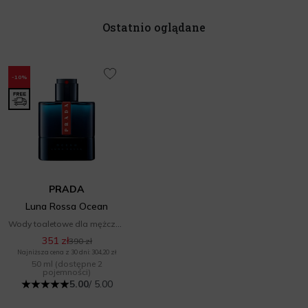
Ostatnio oglądane
-10%
PRADA
Luna Rossa Ocean
Wody toaletowe dla mężczyzn
351 zł
390 zł
Najniższa cena z 30 dni: 304,20 zł
50 ml
(dostępne 2
pojemności)
5.00
/ 5.00