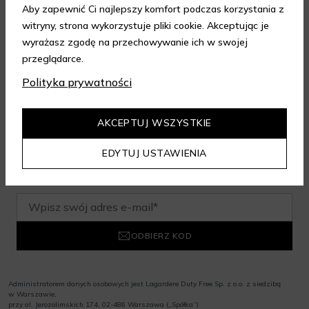
Aby zapewnić Ci najlepszy komfort podczas korzystania z
witryny, strona wykorzystuje pliki cookie. Akceptując je
wyrażasz zgodę na przechowywanie ich w swojej
Zapisz się do newslettera i odbierz
przeglądarce.
rabat na aelia.pl:
Polityka prywatności
-15% na cały nieprzeceniony asortyment przy minimalnej
AKCEPTUJ WSZYSTKIE
wartości zamówienia 199 zł. Kod nie łączy się z innymi
zniżkami.
EDYTUJ USTAWIENIA
ODBIERZ KOD
Administratorem danych osobowych jest Lagardere Duty Free Sp. z o.o. z siedzibą
w Warszawie,
przy al. Jerozolimskich 174, 02-486 Warszawa („Spółka”)