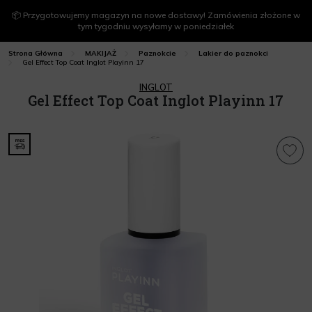
📦 Przygotowujemy magazyn na nowe dostawy! Zamówienia złożone w
tym tygodniu wysyłamy w poniedziałek
Strona Główna
MAKIJAŻ
Paznokcie
Lakier do paznokci
Gel Effect Top Coat Inglot Playinn 17
INGLOT
Gel Effect Top Coat Inglot Playinn 17