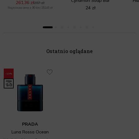
Cynamon Soap Bar
Hi
261,36 zł
297 zł
24 zł
Najniższa cena z 30 dni: 252,45 zł
Ostatnio oglądane
-10%
PRADA
Luna Rossa Ocean