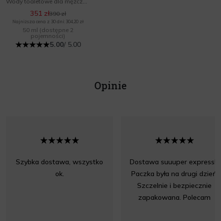
Wody toaletowe dla mężczyzn
351 zł
390 zł
Najniższa cena z 30 dni: 304,20 zł
50 ml
(dostępne 2
pojemności)
5.00
/ 5.00
Opinie
Szybka dostawa, wszystko
Dostawa suuuper express!!!
ok.
Paczka była na drugi dzień.
Szczelnie i bezpiecznie
zapakowana. Polecam