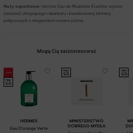
Nuty zapachowe:
Hermès Eau de Rhubarbe Écarlate wyraża
świeżość chrupiącego rabarbaru i kwaskowatej lantany,
połączonych z eleganckimi nutami piżma.
Mogą Cię zainteresować
-12%
HERMES
MINISTERSTWO
M
DOBREGO MYDŁA
DO
Eau D'orange Verte