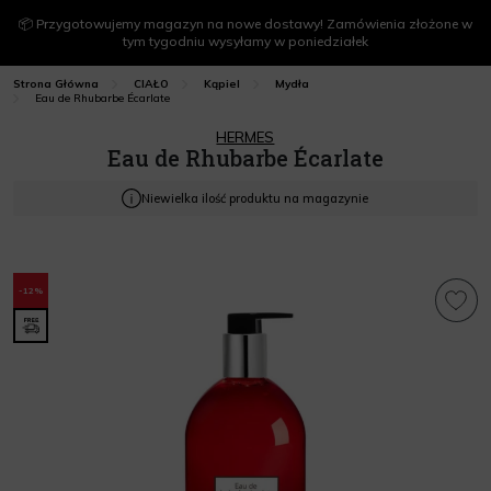
📦 Przygotowujemy magazyn na nowe dostawy! Zamówienia złożone w
tym tygodniu wysyłamy w poniedziałek
Strona Główna
CIAŁO
Kąpiel
Mydła
Eau de Rhubarbe Écarlate
HERMES
Eau de Rhubarbe Écarlate
Niewielka ilość produktu na magazynie
-12%