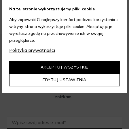
krem do twarzy.
Na tej stronie wykorzystujemy pliki cookie
ZOBACZ WIĘCEJ
Aby zapewnić Ci najlepszy komfort podczas korzystania z
witryny, strona wykorzystuje pliki cookie. Akceptując je
wyrażasz zgodę na przechowywanie ich w swojej
przeglądarce.
Polityka prywatności
Zapisz się do newslettera i odbierz
rabat na aelia.pl:
AKCEPTUJ WSZYSTKIE
EDYTUJ USTAWIENIA
-15% na cały nieprzeceniony asortyment przy minimalnej
wartości zamówienia 199 zł. Kod nie łączy się z innymi
zniżkami.