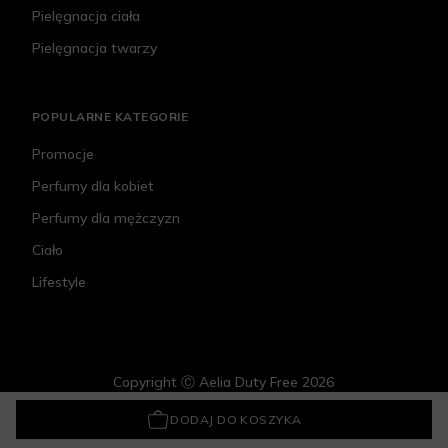
Pielęgnacja ciała
Pielęgnacja twarzy
POPULARNE KATEGORIE
Promocje
Perfumy dla kobiet
Perfumy dla mężczyzn
Ciało
Lifestyle
Copyright Ⓒ Aelia Duty Free 2026
Givenchy Gentleman Society Sport
307,12 zł
DODAJ DO KOSZYKA