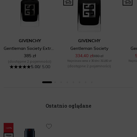
GIVENCHY
GIVENCHY
Gentleman Society Extrême
Gentleman Society
Ge
385 zł
334,40 zł
5
380 zł
(dostępne 2 pojemności)
Najniższa cena z 30 dni: 311,60 zł
Najniż
(dostępne 2 pojemności)
5.00
/ 5.00
Ostatnio oglądane
-10%