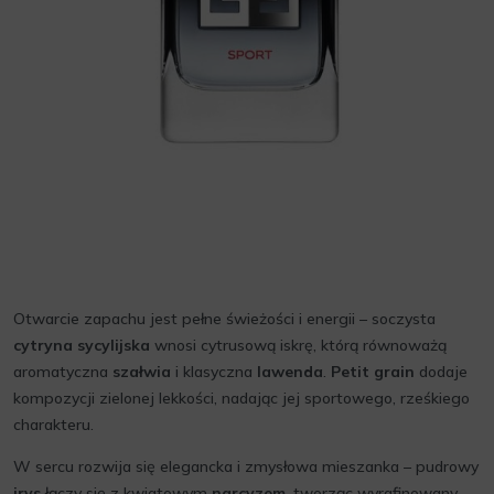
Otwarcie zapachu jest pełne świeżości i energii – soczysta
cytryna sycylijska
wnosi cytrusową iskrę, którą równoważą
aromatyczna
szałwia
i klasyczna
lawenda
.
Petit grain
dodaje
kompozycji zielonej lekkości, nadając jej sportowego, rześkiego
charakteru.
W sercu rozwija się elegancka i zmysłowa mieszanka – pudrowy
irys
łączy się z kwiatowym
narcyzem
, tworząc wyrafinowany