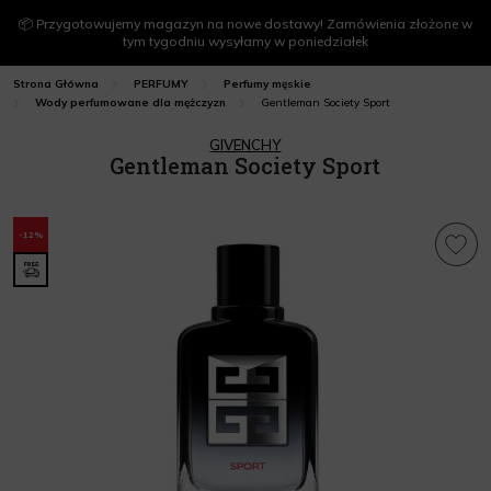
📦 Przygotowujemy magazyn na nowe dostawy! Zamówienia złożone w
tym tygodniu wysyłamy w poniedziałek
Strona Główna
PERFUMY
Perfumy męskie
Gentleman Society Sport
Wody perfumowane dla mężczyzn
GIVENCHY
Gentleman Society Sport
-12%