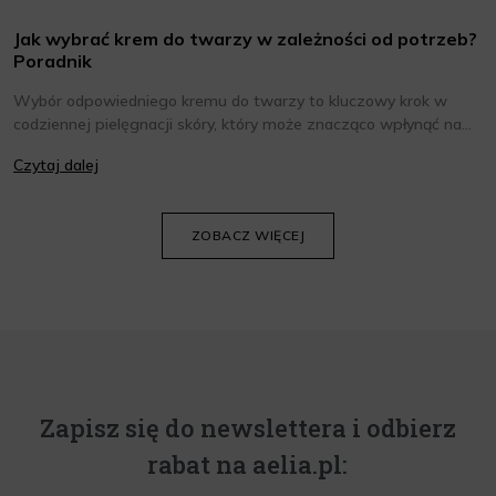
Jak wybrać krem do twarzy w zależności od potrzeb?
Poradnik
Wybór odpowiedniego kremu do twarzy to kluczowy krok w
codziennej pielęgnacji skóry, który może znacząco wpłynąć na
jej wygląd i kondycję. Warto znać składniki i właściwości kremów
Czytaj dalej
oraz wiedzieć, jak dopasować je do potrzeb własnej skóry.
Poniżej znajdziesz kilka porad, które pomogą ci wybrać idealny
krem do twarzy.
ZOBACZ WIĘCEJ
Zapisz się do newslettera i odbierz
rabat na aelia.pl: