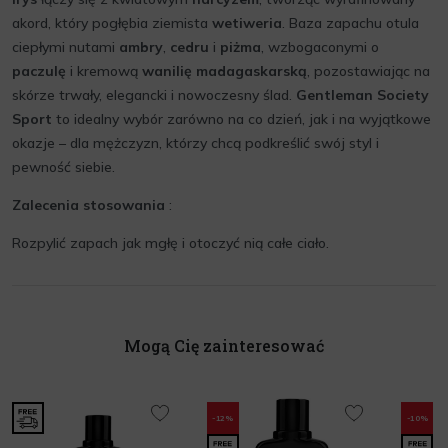
akord, który pogłębia ziemista
wetiweria
. Baza zapachu otula
ciepłymi nutami
ambry
,
cedru
i
piżma
, wzbogaconymi o
paczulę
i kremową
wanilię madagaskarską
, pozostawiając na
skórze trwały, elegancki i nowoczesny ślad.
Gentleman Society
Sport
to idealny wybór zarówno na co dzień, jak i na wyjątkowe
okazje – dla mężczyzn, którzy chcą podkreślić swój styl i
pewność siebie.
Zalecenia stosowania
:
Rozpylić zapach jak mgłę i otoczyć nią całe ciało.
Mogą Cię zainteresować
-12%
-10%