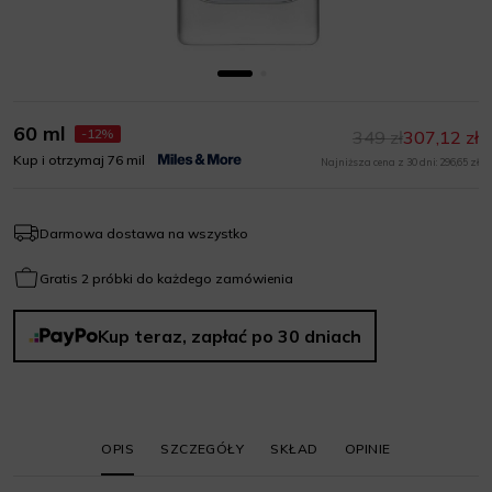
60 ml
-12%
349 zł
307,12 zł
Kup i otrzymaj 76 mil
Najniższa cena z 30 dni: 296,65 zł
Darmowa dostawa na wszystko
Gratis 2 próbki do każdego zamówienia
Kup teraz, zapłać po 30 dniach
OPIS
SZCZEGÓŁY
SKŁAD
OPINIE