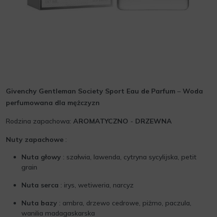
Givenchy Gentleman Society Sport Eau de Parfum
–
Woda
perfumowana dla mężczyzn
Rodzina zapachowa:
AROMATYCZNO
-
DRZEWNA
Nuty zapachowe
:
Nuta głowy
: szałwia, lawenda, cytryna sycylijska, petit
grain
Nuta serca
: irys, wetiweria, narcyz
Nuta bazy
: ambra, drzewo cedrowe, piżmo, paczula,
wanilia madagaskarska