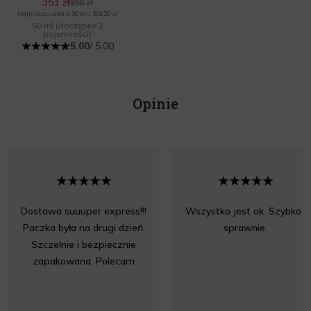
351 zł
390 zł
Najniższa cena z 30 dni: 304,20 zł
50 ml
(dostępne 2
pojemności)
5.00
/ 5.00
Opinie
Dostawa suuuper express!!!
Wszystko jest ok. Szybko i
Paczka była na drugi dzień.
sprawnie.
Szczelnie i bezpiecznie
zapakowana. Polecam