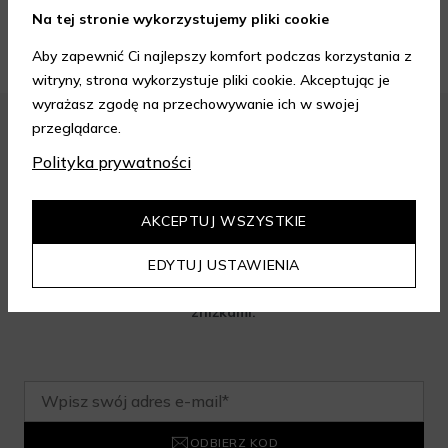
ZOBACZ WIĘCEJ
Na tej stronie wykorzystujemy pliki cookie
Aby zapewnić Ci najlepszy komfort podczas korzystania z
witryny, strona wykorzystuje pliki cookie. Akceptując je
wyrażasz zgodę na przechowywanie ich w swojej
przeglądarce.
Polityka prywatności
Zapisz się do newslettera i odbierz
rabat na aelia.pl:
AKCEPTUJ WSZYSTKIE
-15% na cały nieprzeceniony asortyment przy minimalnej
EDYTUJ USTAWIENIA
wartości zamówienia 199 zł. Kod nie łączy się z innymi
zniżkami.
ODBIERZ KOD