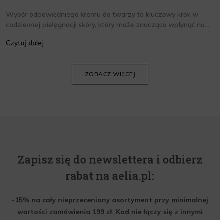
Wybór odpowiedniego kremu do twarzy to kluczowy krok w
codziennej pielęgnacji skóry, który może znacząco wpłynąć na
jej wygląd i kondycję. Warto znać składniki i właściwości kremów
Czytaj dalej
oraz wiedzieć, jak dopasować je do potrzeb własnej skóry.
Poniżej znajdziesz kilka porad, które pomogą ci wybrać idealny
krem do twarzy.
ZOBACZ WIĘCEJ
Zapisz się do newslettera i odbierz
rabat na aelia.pl:
-15% na cały nieprzeceniony asortyment przy minimalnej
wartości zamówienia 199 zł. Kod nie łączy się z innymi