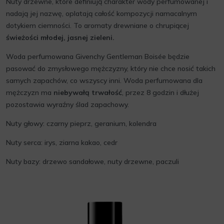
Nuty drzewne, które definiują charakter wody perfumowanej i
nadają jej nazwę, oplatają całość kompozycji namacalnym
dotykiem ciemności. To aromaty drewniane o chrupiącej
świeżości młodej, jasnej zieleni.
Woda perfumowana Givenchy Gentleman Boisée będzie
pasować do zmysłowego mężczyzny, który nie chce nosić takich
samych zapachów, co wszyscy inni. Woda perfumowana dla
mężczyzn ma
niebywałą trwałość
, przez 8 godzin i dłużej
pozostawia wyraźny ślad zapachowy.
Nuty głowy: czarny pieprz, geranium, kolendra
Nuty serca: irys, ziarna kakao, cedr
Nuty bazy: drzewo sandałowe, nuty drzewne, paczuli