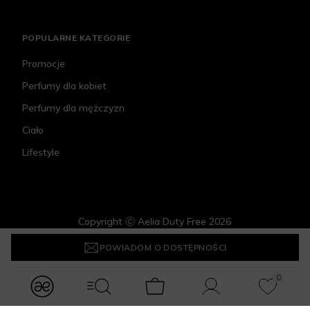
POPULARNE KATEGORIE
Promocje
Perfumy dla kobiet
Perfumy dla mężczyzn
Ciało
Lifestyle
Copyright Ⓒ Aelia Duty Free 2026
Givenchy Gentleman Boise
314,10 zł
POWIADOM O DOSTĘPNOŚCI
0
modules.Navbar.menuLabels.logo
modules.Navbar.menuLabels.menuWithSearch
Koszyk
Konto
Ulubione