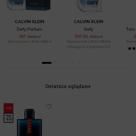
CALVIN KLEIN
CALVIN KLEIN
Defy Parfum
Defy
Tom 
387 zł
297,90 zł
6
430 zł
331 zł
Najniższa cena z 30 dni: 326,80 zł
Najniższa cena z 30 dni: 258,18 zł
Najniżs
(dostępne 2 pojemności)
Ostatnio oglądane
-10%