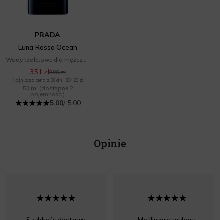
PRADA
Luna Rossa Ocean
Wody toaletowe dla mężczyzn
351 zł
390 zł
Najniższa cena z 30 dni: 304,20 zł
50 ml
(dostępne 2
pojemności)
5.00
/ 5.00
Opinie
Szybkość dostawy
Możliwosc wyboru