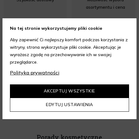
asortymentu i cena
Na tej stronie wykorzystujemy pliki cookie
Aby zapewnić Ci najlepszy komfort podczas korzystania z
witryny, strona wykorzystuje pliki cookie. Akceptując je
wyrażasz zgodę na przechowywanie ich w swojej
Opinia z dnia 09.08.2026 r.
Opinia z dnia 09.08.2026 r.
przeglądarce.
Polityka prywatności
4.95
/ 5.00
AKCEPTUJ WSZYSTKIE
Wszystkie opinie
EDYTUJ USTAWIENIA
Porady kosmetyczne