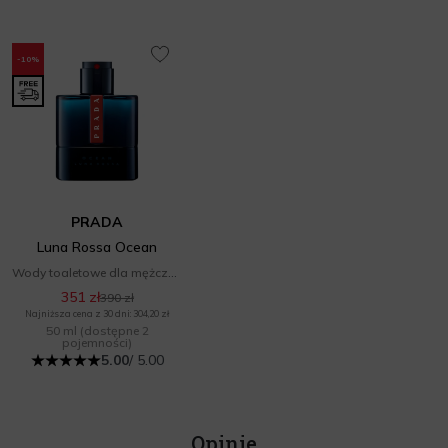
-10%
PRADA
Luna Rossa Ocean
Wody toaletowe dla mężczyzn
351 zł
390 zł
Najniższa cena z 30 dni: 304,20 zł
50 ml
(dostępne 2
pojemności)
5.00
/ 5.00
Opinie