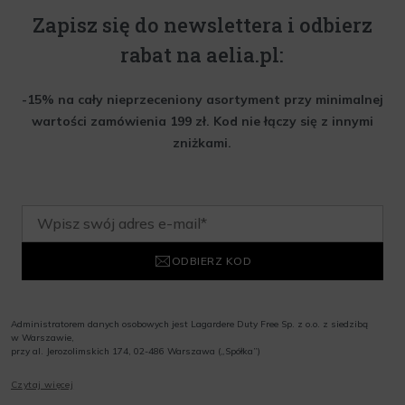
Zapisz się do newslettera i odbierz
rabat na aelia.pl:
-15% na cały nieprzeceniony asortyment przy minimalnej
wartości zamówienia 199 zł. Kod nie łączy się z innymi
zniżkami.
ODBIERZ KOD
Administratorem danych osobowych jest Lagardere Duty Free Sp. z o.o. z siedzibą
w Warszawie,
przy al. Jerozolimskich 174, 02-486 Warszawa („Spółka”)
Wyrażam zgodę na przesyłanie przez Administratora tj. Lagardere Duty Free Sp. z
Czytaj więcej
o.o. informacji handlowych, w tym newslettera, informacji o promocjach i
nowościach na podany przeze mnie adres poczty elektronicznej, zgodnie z ustawą