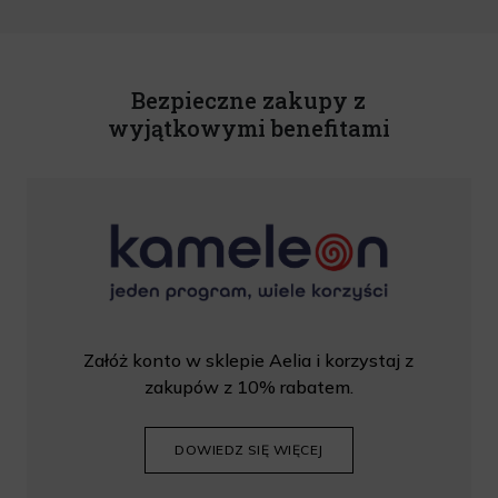
o świadczeniu usług drogą elektroniczną z dnia 18 lipca 2002 r. (tekst jedn.: Dz.
U. z 2020 r., poz. 344) Wszelkie informacje handlowe są całkowicie bezpłatne.
Powyższa zgoda jest dobrowolna i może zostać wycofana w dowolnym momencie.
Rabat nie łączy się z innymi promocjami. W celu skorzystania z rabatu, należy
wprowadzić kod podczas procesu składania zamówienia.
Bezpieczne zakupy z
wyjątkowymi benefitami
Załóż konto w sklepie Aelia i korzystaj z
zakupów z 10% rabatem.
DOWIEDZ SIĘ WIĘCEJ