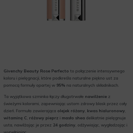
Givenchy Beauty Rose Perfecto
to połączenie intensywnego
koloru i pielęgnacji, które podkreśla naturalne piękno ust za
pomocą formuły opartej w
95%
na naturalnych składnikach.
Ta wyjątkowa szminka łączy długotrwałe
nawilżenie
z
świeżymi kolorami, zapewniając ustom zdrowy blask przez cały
dzień. Formuła zawierająca
olejek różany
,
kwas hialuronowy
,
witaminę C
,
różowy pieprz
i
masło shea
delikatnie pielęgnuje
usta, nawilżając je przez
24 godziny
, odżywiając, wygładzając i
wypełniając.