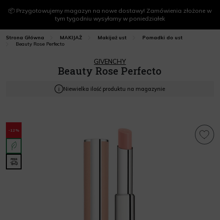
📦 Przygotowujemy magazyn na nowe dostawy! Zamówienia złożone w
tym tygodniu wysyłamy w poniedziałek
Strona Główna
MAKIJAŻ
Makijaż ust
Pomadki do ust
Beauty Rose Perfecto
GIVENCHY
Beauty Rose Perfecto
Niewielka ilość produktu na magazynie
-12%