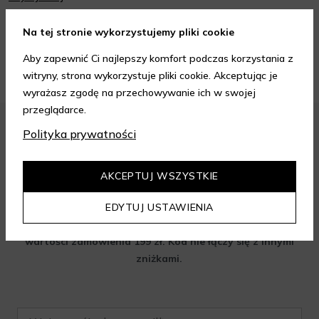
Poniżej znajdziesz kilka porad, które pomogą ci wybrać idealny
krem do twarzy.
Na tej stronie wykorzystujemy pliki cookie
ZOBACZ WIĘCEJ
Aby zapewnić Ci najlepszy komfort podczas korzystania z
witryny, strona wykorzystuje pliki cookie. Akceptując je
wyrażasz zgodę na przechowywanie ich w swojej
przeglądarce.
Polityka prywatności
Zapisz się do newslettera i odbierz
AKCEPTUJ WSZYSTKIE
rabat na aelia.pl:
EDYTUJ USTAWIENIA
-15% na cały nieprzeceniony asortyment przy minimalnej
wartości zamówienia 199 zł. Kod nie łączy się z innymi
zniżkami.