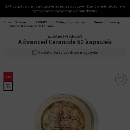
📦 Przygotowujemy magazyn na nowe dostawy! Zamówienia złożone w
tym tygodniu wysyłamy w poniedziałek
Strona Główna
TWARZ
Pielęgnacja twarzy
Serum do twarzy
Advanced Ceramide 60 kapsułek
ELIZABETH ARDEN
Advanced Ceramide 60 kapsułek
Niewielka ilość produktu na magazynie
-10%