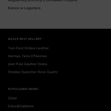
Regulaminy promocji z Lotniskiem Chopina
Kariera w Lagardere
NASZE BESTSELLERY
Tom Ford Ombre Leather
Hermes Terre D'Hermes
Jean Paul Gaultier Divine
Stanley Quencher Rose Quartz
POPULARNE MARKI
Chloé
Dolce&Gabbana