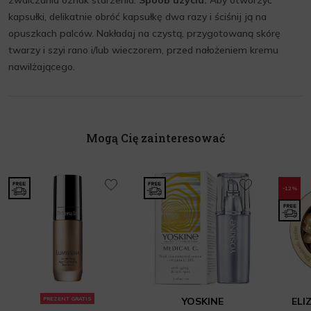
zwalczania oznak starzenia.
Spoób uzycia:
Aby otworzyć
kapsułki, delikatnie obróć kapsułkę dwa razy i ściśnij ją na
opuszkach palców. Nakładaj na czystą, przygotowaną skórę
twarzy i szyi rano i/lub wieczorem, przed nałożeniem kremu
nawilżającego.
Mogą Cię zainteresować
-12%
PREZENT GRATIS
YOSKINE
ELI