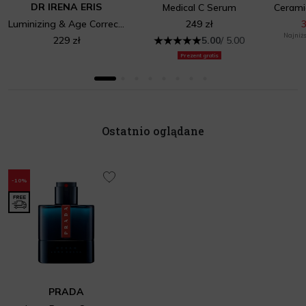
DR IRENA ERIS
Medical C Serum
Luminizing & Age Correcting Day Serum
249 zł
3
Najniżs
229 zł
5.00
/ 5.00
Prezent gratis
Ostatnio oglądane
-10%
PRADA