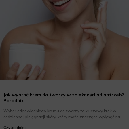
Jak wybrać krem do twarzy w zależności od potrzeb?
Poradnik
Wybór odpowiedniego kremu do twarzy to kluczowy krok w
codziennej pielęgnacji skóry, który może znacząco wpłynąć na
jej wygląd i kondycję. Warto znać składniki i właściwości kremów
Czytaj dalej
oraz wiedzieć, jak dopasować je do potrzeb własnej skóry.