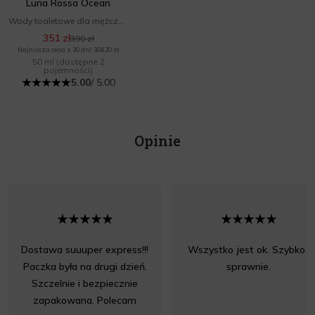
Luna Rossa Ocean
Wody toaletowe dla mężczyzn
351 zł
390 zł
Najniższa cena z 30 dni: 304,20 zł
50 ml
(dostępne 2
pojemności)
5.00
/ 5.00
Opinie
Dostawa suuuper express!!!
Wszystko jest ok. Szybko i
Paczka była na drugi dzień.
sprawnie.
Szczelnie i bezpiecznie
zapakowana. Polecam