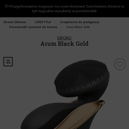
📦 Przygotowujemy magazyn na nowe dostawy! Zamówienia złożone w
tym tygodniu wysyłamy w poniedziałek
Strona Główna
LIFESTYLE
Urządzenia do pielęgnacji
Arum Black Gold
Szczoteczki soniczne do twarzy
DIFORO
Arum Black Gold