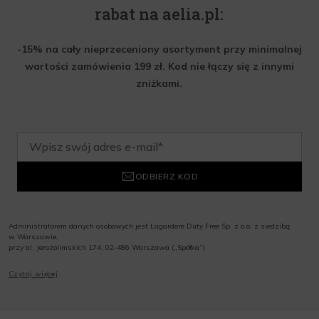
rabat na aelia.pl:
-15% na cały nieprzeceniony asortyment przy minimalnej
wartości zamówienia 199 zł. Kod nie łączy się z innymi
zniżkami.
ODBIERZ KOD
Administratorem danych osobowych jest Lagardere Duty Free Sp. z o.o. z siedzibą
w Warszawie,
przy al. Jerozolimskich 174, 02-486 Warszawa („Spółka”)
Wyrażam zgodę na przesyłanie przez Administratora tj. Lagardere Duty Free Sp. z
Czytaj więcej
o.o. informacji handlowych, w tym newslettera, informacji o promocjach i
nowościach na podany przeze mnie adres poczty elektronicznej, zgodnie z ustawą
o świadczeniu usług drogą elektroniczną z dnia 18 lipca 2002 r. (tekst jedn.: Dz.
U. z 2020 r., poz. 344) Wszelkie informacje handlowe są całkowicie bezpłatne.
Powyższa zgoda jest dobrowolna i może zostać wycofana w dowolnym momencie.