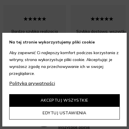
Bardzo szybka realizacja
Szybka dostawa, wszystko
zamówienia. Perfumy
ok.
Na tej stronie wykorzystujemy pliki cookie
zapakowane perfekcyjnie.
Aby zapewnić Ci najlepszy komfort podczas korzystania z
witryny, strona wykorzystuje pliki cookie. Akceptując je
wyrażasz zgodę na przechowywanie ich w swojej
przeglądarce.
Polityka prywatności
Opinia z dnia 07.08.2026 r.
Opinia z dnia 07.08.2026 r.
AKCEPTUJ WSZYSTKIE
4.95
/ 5.00
EDYTUJ USTAWIENIA
Wszystkie opinie