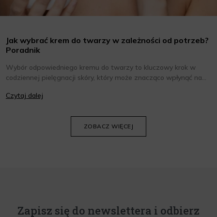
Jak wybrać krem do twarzy w zależności od potrzeb?
Poradnik
Wybór odpowiedniego kremu do twarzy to kluczowy krok w
codziennej pielęgnacji skóry, który może znacząco wpłynąć na
jej wygląd i kondycję. Warto znać składniki i właściwości kremów
Czytaj dalej
oraz wiedzieć, jak dopasować je do potrzeb własnej skóry.
Poniżej znajdziesz kilka porad, które pomogą ci wybrać idealny
krem do twarzy.
ZOBACZ WIĘCEJ
Zapisz się do newslettera i odbierz