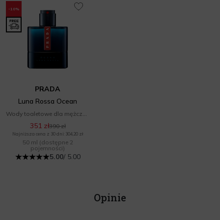
-10%
PRADA
Luna Rossa Ocean
Wody toaletowe dla mężczyzn
351 zł
390 zł
Najniższa cena z 30 dni: 304,20 zł
50 ml
(dostępne 2
pojemności)
5.00
/ 5.00
Opinie