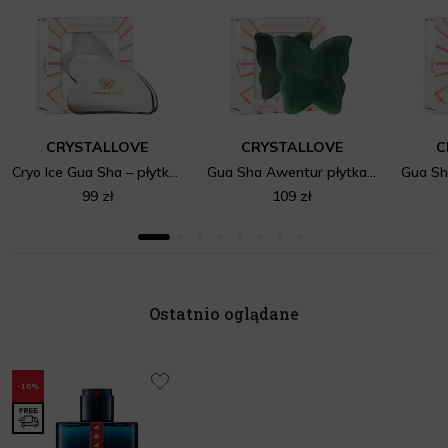
CRYSTALLOVE
CRYSTALLOVE
C
Cryo Ice Gua Sha – płytka do masażu twarzy gua sha ze stali nierdzewnej
Gua Sha Awentur płytka do masażu twarzy
99 zł
109 zł
Ostatnio oglądane
-10%