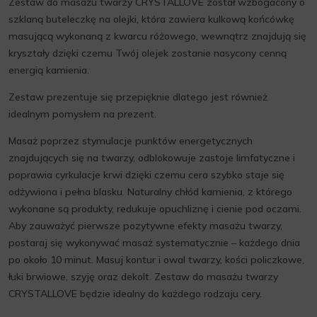
Zestaw do masażu twarzy CRYSTALLOVE został wzbogacony o
szklaną buteleczkę na olejki, która zawiera kulkową końcówkę
masującą wykonaną z kwarcu różowego, wewnątrz znajdują się
kryształy dzięki czemu Twój olejek zostanie nasycony cenną
energią kamienia.
Zestaw prezentuje się przepięknie dlatego jest również
idealnym pomysłem na prezent.
Masaż poprzez stymulacje punktów energetycznych
znajdujących się na twarzy, odblokowuje zastoje limfatyczne i
poprawia cyrkulacje krwi dzięki czemu cera szybko staje się
odżywiona i pełna blasku. Naturalny chłód kamienia, z którego
wykonane są produkty, redukuje opuchliznę i cienie pod oczami.
Aby zauważyć pierwsze pozytywne efekty masażu twarzy,
postaraj się wykonywać masaż systematycznie – każdego dnia
po około 10 minut. Masuj kontur i owal twarzy, kości policzkowe,
łuki brwiowe, szyję oraz dekolt. Zestaw do masażu twarzy
CRYSTALLOVE będzie idealny do każdego rodzaju cery.