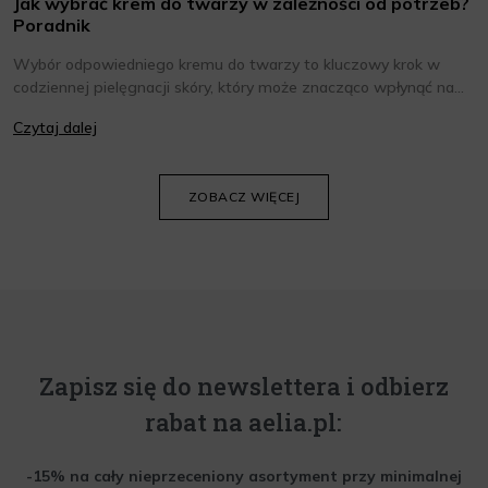
Jak wybrać krem do twarzy w zależności od potrzeb?
Poradnik
Wybór odpowiedniego kremu do twarzy to kluczowy krok w
codziennej pielęgnacji skóry, który może znacząco wpłynąć na
jej wygląd i kondycję. Warto znać składniki i właściwości kremów
Czytaj dalej
oraz wiedzieć, jak dopasować je do potrzeb własnej skóry.
Poniżej znajdziesz kilka porad, które pomogą ci wybrać idealny
krem do twarzy.
ZOBACZ WIĘCEJ
Zapisz się do newslettera i odbierz
rabat na aelia.pl:
-15% na cały nieprzeceniony asortyment przy minimalnej