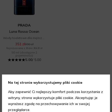
PRADA
Luna Rossa Ocean
Wody toaletowe dla mężczyzn
351 zł
390 zł
Najniższa cena z 30 dni: 304,20 zł
50 ml
(dostępne 2
pojemności)
5.00
/ 5.00
Opinie
Na tej stronie wykorzystujemy pliki cookie
Aby zapewnić Ci najlepszy komfort podczas korzystania z
witryny, strona wykorzystuje pliki cookie. Akceptując je
wyrażasz zgodę na przechowywanie ich w swojej
przeglądarce.