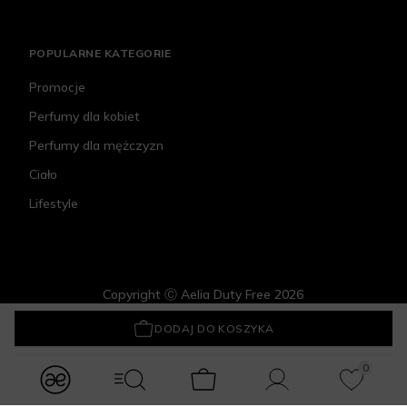
POPULARNE KATEGORIE
Promocje
Perfumy dla kobiet
Perfumy dla mężczyzn
Ciało
Lifestyle
Copyright Ⓒ Aelia Duty Free 2026
Crystallove Płytka do masażu twarzy Gua Sha z Ametystu
109 zł
DODAJ DO KOSZYKA
0
modules.Navbar.menuLabels.logo
modules.Navbar.menuLabels.menuWithSearch
Koszyk
Konto
Ulubione