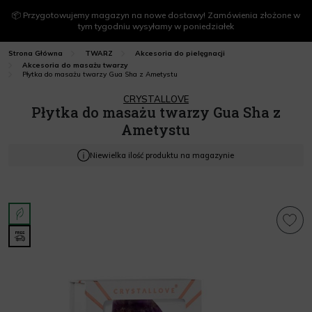
📦 Przygotowujemy magazyn na nowe dostawy! Zamówienia złożone w
tym tygodniu wysyłamy w poniedziałek
Strona Główna
TWARZ
Akcesoria do pielęgnacji
Akcesoria do masażu twarzy
Płytka do masażu twarzy Gua Sha z Ametystu
CRYSTALLOVE
Płytka do masażu twarzy Gua Sha z
Ametystu
Niewielka ilość produktu na magazynie