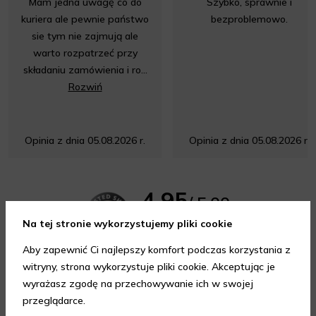
Mam jedna uwagę co do
Szybko, sprawnie i
kuriera ale pewnie państwo
bezproblemowo.
sie tym nie zajmują ale
warto rozpatrzeć przy
składaniu zamówienia i ro...
Rozwiń
Opinia z dnia 05.08.2026 r.
Opinia z dnia 05.08.2026 r.
4.95
/ 5.00
Na tej stronie wykorzystujemy pliki cookie
Wszystkie opinie
Aby zapewnić Ci najlepszy komfort podczas korzystania z
witryny, strona wykorzystuje pliki cookie. Akceptując je
wyrażasz zgodę na przechowywanie ich w swojej
przeglądarce.
Porady kosmetyczne