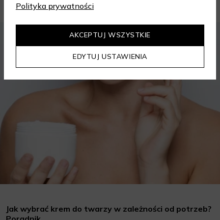
Polityka prywatności
KOSMETYKI
PIELĘGNACJA SKÓRY
AKCEPTUJ WSZYSTKIE
EDYTUJ USTAWIENIA
Jak wybrać krem do twarzy w zależności od potrzeb?
Poradnik