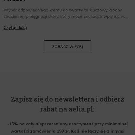
Wybór odpowiedniego kremu do twarzy to kluczowy krok w
codziennej pielęgnacji skóry, który może znacząco wpłynąć na
jej wygląd i kondycję. Warto znać składniki i właściwości kremów
Czytaj dalej
oraz wiedzieć, jak dopasować je do potrzeb własnej skóry.
Poniżej znajdziesz kilka porad, które pomogą ci wybrać idealny
krem do twarzy.
ZOBACZ WIĘCEJ
Zapisz się do newslettera i odbierz
rabat na aelia.pl:
-15% na cały nieprzeceniony asortyment przy minimalnej
wartości zamówienia 199 zł. Kod nie łączy się z innymi