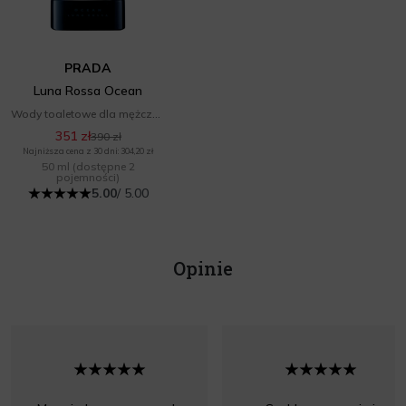
PRADA
Luna Rossa Ocean
Wody toaletowe dla mężczyzn
351 zł
390 zł
Najniższa cena z 30 dni: 304,20 zł
50 ml
(dostępne 2
pojemności)
5.00
/ 5.00
Opinie