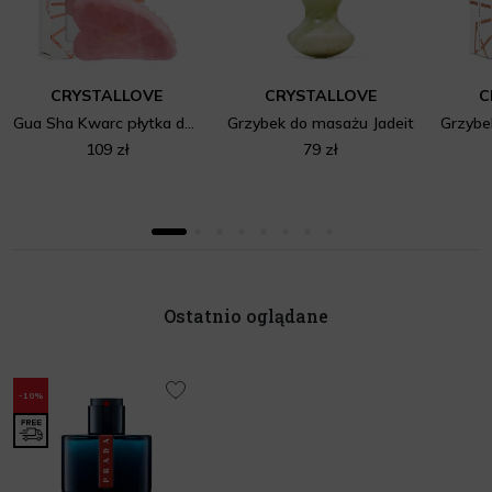
CRYSTALLOVE
CRYSTALLOVE
C
Gua Sha Kwarc płytka do masażu twarzy
Grzybek do masażu Jadeit
109 zł
79 zł
Ostatnio oglądane
-10%