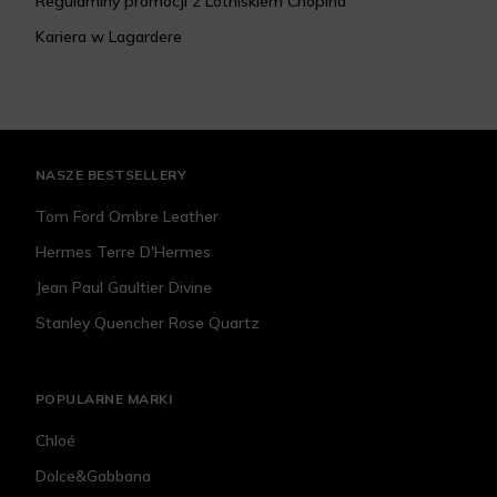
Regulaminy promocji z Lotniskiem Chopina
Kariera w Lagardere
NASZE BESTSELLERY
Tom Ford Ombre Leather
Hermes Terre D'Hermes
Jean Paul Gaultier Divine
Stanley Quencher Rose Quartz
POPULARNE MARKI
Chloé
Dolce&Gabbana