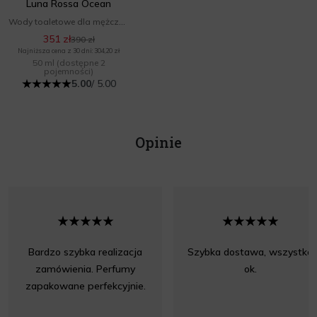
Luna Rossa Ocean
Wody toaletowe dla mężczyzn
351 zł
390 zł
Najniższa cena z 30 dni: 304,20 zł
50 ml
(dostępne 2
pojemności)
5.00
/ 5.00
Opinie
Bardzo szybka realizacja
Szybka dostawa, wszystko
zamówienia. Perfumy
ok.
zapakowane perfekcyjnie.