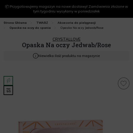
📦 Przygotowujemy magazyn na nowe dostawy! Zamówienia złożone w
tym tygodniu wysyłamy w poniedziałek
Strona Główna
TWARZ
Akcesoria do pielęgnacji
Opaska Na oczy Jedwab/Rose
Opaska na oczy do spania
CRYSTALLOVE
Opaska Na oczy Jedwab/Rose
Niewielka ilość produktu na magazynie