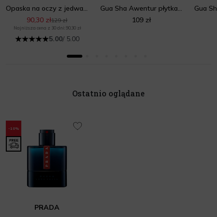
Opaska na oczy z jedwabiu – czarna
Gua Sha Awentur płytka do masażu twarzy
90,30 zł
109 zł
129 zł
Najniższa cena z 30 dni: 90,30 zł
5.00
/ 5.00
Ostatnio oglądane
-10%
PRADA