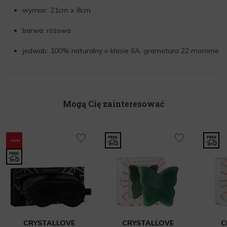
wymiar: 21cm x 8cm
barwa: różowa
jedwab: 100% naturalny o klasie 6A, gramatura 22 momme
Mogą Cię zainteresować
-30%
CRYSTALLOVE
CRYSTALLOVE
C