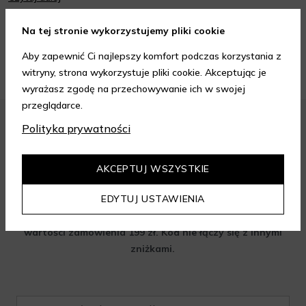
oraz wiedzieć, jak dopasować je do potrzeb własnej skóry.
Poniżej znajdziesz kilka porad, które pomogą ci wybrać idealny
krem do twarzy.
Na tej stronie wykorzystujemy pliki cookie
ZOBACZ WIĘCEJ
Aby zapewnić Ci najlepszy komfort podczas korzystania z
witryny, strona wykorzystuje pliki cookie. Akceptując je
wyrażasz zgodę na przechowywanie ich w swojej
przeglądarce.
Polityka prywatności
Zapisz się do newslettera i odbierz
AKCEPTUJ WSZYSTKIE
rabat na aelia.pl:
EDYTUJ USTAWIENIA
-15% na cały nieprzeceniony asortyment przy minimalnej
wartości zamówienia 199 zł. Kod nie łączy się z innymi
zniżkami.