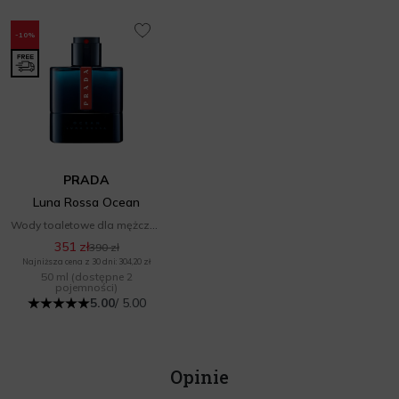
-10%
PRADA
Luna Rossa Ocean
Wody toaletowe dla mężczyzn
351 zł
390 zł
Najniższa cena z 30 dni: 304,20 zł
50 ml
(dostępne 2
pojemności)
5.00
/ 5.00
Opinie