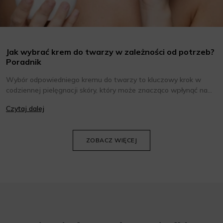
Jak wybrać krem do twarzy w zależności od potrzeb?
Poradnik
Wybór odpowiedniego kremu do twarzy to kluczowy krok w
codziennej pielęgnacji skóry, który może znacząco wpłynąć na
jej wygląd i kondycję. Warto znać składniki i właściwości kremów
Czytaj dalej
oraz wiedzieć, jak dopasować je do potrzeb własnej skóry.
Poniżej znajdziesz kilka porad, które pomogą ci wybrać idealny
krem do twarzy.
ZOBACZ WIĘCEJ