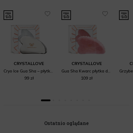
CRYSTALLOVE
CRYSTALLOVE
C
Cryo Ice Gua Sha – płytka do masażu twarzy gua sha ze stali nierdzewnej
Gua Sha Kwarc płytka do masażu twarzy
Grzybe
99 zł
109 zł
Ostatnio oglądane