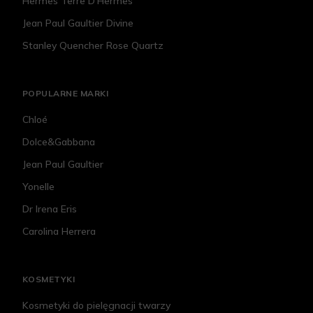
Hermes Terre D'Hermes
Jean Paul Gaultier Divine
Stanley Quencher Rose Quartz
POPULARNE MARKI
Chloé
Dolce&Gabbana
Jean Paul Gaultier
Yonelle
Dr Irena Eris
Carolina Herrera
KOSMETYKI
Kosmetyki do pielęgnacji twarzy