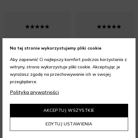
Bardzo szybka wysyłka,
Uwielbiam ten sklep i
polecam
gorąco polecam wszystkim
Na tej stronie wykorzystujemy pliki cookie
Aby zapewnić Ci najlepszy komfort podczas korzystania z
witryny, strona wykorzystuje pliki cookie. Akceptując je
wyrażasz zgodę na przechowywanie ich w swojej
przeglądarce.
Polityka prywatności
Opinia z dnia 08.08.2026 r.
Opinia z dnia 08.08.2026 r.
AKCEPTUJ WSZYSTKIE
4.95
EDYTUJ USTAWIENIA
/ 5.00