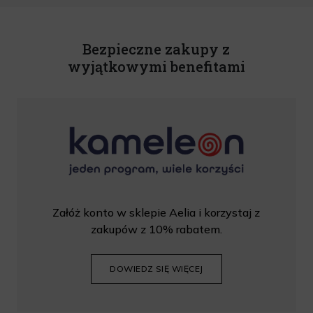
U. z 2020 r., poz. 344) Wszelkie informacje handlowe są całkowicie bezpłatne.
Powyższa zgoda jest dobrowolna i może zostać wycofana w dowolnym momencie.
Rabat nie łączy się z innymi promocjami. W celu skorzystania z rabatu, należy
wprowadzić kod podczas procesu składania zamówienia.
Bezpieczne zakupy z
wyjątkowymi benefitami
Załóż konto w sklepie Aelia i korzystaj z
zakupów z 10% rabatem.
DOWIEDZ SIĘ WIĘCEJ