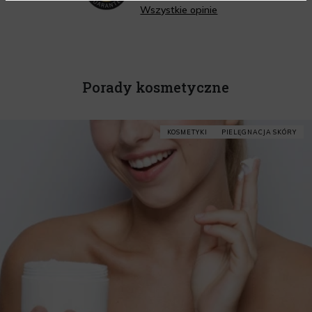
Wszystkie opinie
Porady kosmetyczne
KOSMETYKI
PIELĘGNACJA SKÓRY