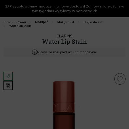
📦 Przygotowujemy magazyn na nowe dostawy! Zamówienia złożone w
tym tygodniu wysyłamy w poniedziałek
Strona Główna
MAKIJAŻ
Makijaż ust
Olejki do ust
Water Lip Stain
CLARINS
Water Lip Stain
Niewielka ilość produktu na magazynie