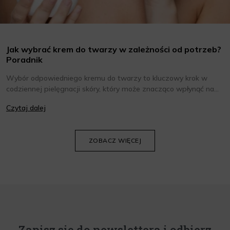
Jak wybrać krem do twarzy w zależności od potrzeb?
Poradnik
Wybór odpowiedniego kremu do twarzy to kluczowy krok w
codziennej pielęgnacji skóry, który może znacząco wpłynąć na
jej wygląd i kondycję. Warto znać składniki i właściwości kremów
Czytaj dalej
oraz wiedzieć, jak dopasować je do potrzeb własnej skóry.
Poniżej znajdziesz kilka porad, które pomogą ci wybrać idealny
krem do twarzy.
ZOBACZ WIĘCEJ
Zapisz się do newslettera i odbierz