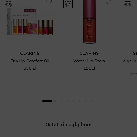
CLARINS
CLARINS
S
Trio Lip Comfort Oil
Water Lip Stain
336 zł
111 zł
(dos
Ostatnio oglądane