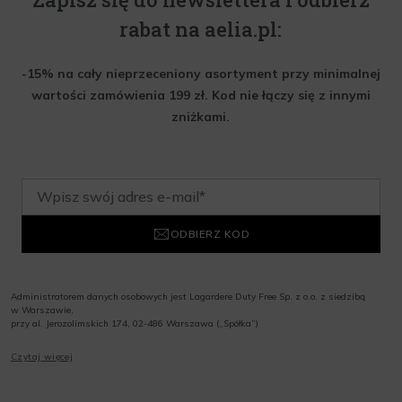
rabat na aelia.pl:
-15% na cały nieprzeceniony asortyment przy minimalnej
wartości zamówienia 199 zł. Kod nie łączy się z innymi
zniżkami.
ODBIERZ KOD
Administratorem danych osobowych jest Lagardere Duty Free Sp. z o.o. z siedzibą
w Warszawie,
przy al. Jerozolimskich 174, 02-486 Warszawa („Spółka”)
Wyrażam zgodę na przesyłanie przez Administratora tj. Lagardere Duty Free Sp. z
Czytaj więcej
o.o. informacji handlowych, w tym newslettera, informacji o promocjach i
nowościach na podany przeze mnie adres poczty elektronicznej, zgodnie z ustawą
o świadczeniu usług drogą elektroniczną z dnia 18 lipca 2002 r. (tekst jedn.: Dz.
U. z 2020 r., poz. 344) Wszelkie informacje handlowe są całkowicie bezpłatne.