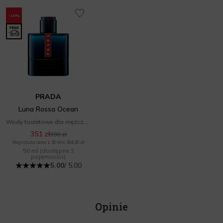
-10%
PRADA
Luna Rossa Ocean
Wody toaletowe dla mężczyzn
351 zł
390 zł
Najniższa cena z 30 dni: 304,20 zł
50 ml
(dostępne 2
pojemności)
5.00
/ 5.00
Opinie