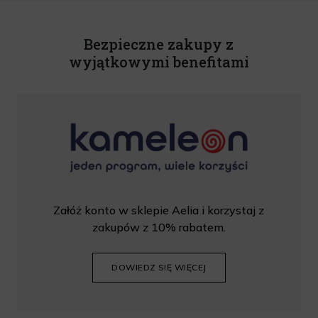
Powyższa zgoda jest dobrowolna i może zostać wycofana w dowolnym momencie.
Rabat nie łączy się z innymi promocjami. W celu skorzystania z rabatu, należy
wprowadzić kod podczas procesu składania zamówienia.
Bezpieczne zakupy z
wyjątkowymi benefitami
Załóż konto w sklepie Aelia i korzystaj z
zakupów z 10% rabatem.
DOWIEDZ SIĘ WIĘCEJ