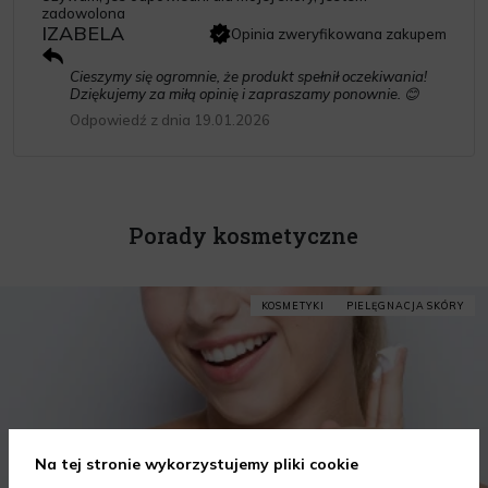
zadowolona
IZABELA
Opinia zweryfikowana zakupem
Cieszymy się ogromnie, że produkt spełnił oczekiwania!
Dziękujemy za miłą opinię i zapraszamy ponownie. 😊
Odpowiedź z dnia 19.01.2026
Porady kosmetyczne
KOSMETYKI
PIELĘGNACJA SKÓRY
Na tej stronie wykorzystujemy pliki cookie