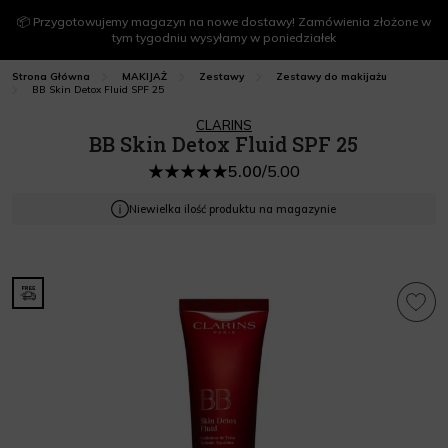
📦 Przygotowujemy magazyn na nowe dostawy! Zamówienia złożone w
tym tygodniu wysyłamy w poniedziałek
Strona Główna
MAKIJAŻ
Zestawy
Zestawy do makijażu
BB Skin Detox Fluid SPF 25
CLARINS
BB Skin Detox Fluid SPF 25
5.00
/
5.00
Niewielka ilość produktu na magazynie