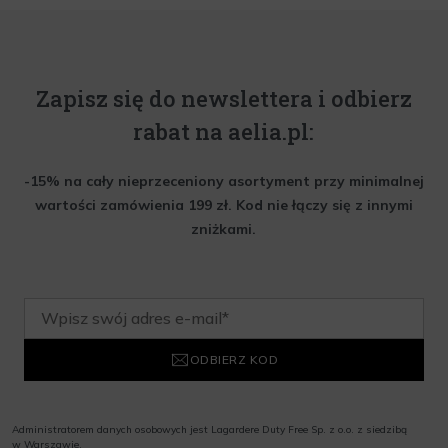
Zapisz się do newslettera i odbierz
rabat na aelia.pl:
-15% na cały nieprzeceniony asortyment przy minimalnej
wartości zamówienia 199 zł. Kod nie łączy się z innymi
zniżkami.
ODBIERZ KOD
Administratorem danych osobowych jest Lagardere Duty Free Sp. z o.o. z siedzibą
w Warszawie,