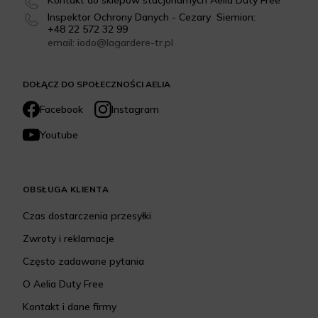
Kontakt do sklepów stacjonarnych Aelia Duty Free
Inspektor Ochrony Danych - Cezary Siemion:
+48 22 572 32 99
email: iodo@lagardere-tr.pl
DOŁĄCZ DO SPOŁECZNOŚCI AELIA
Facebook
Instagram
Youtube
OBSŁUGA KLIENTA
Czas dostarczenia przesyłki
Zwroty i reklamacje
Często zadawane pytania
O Aelia Duty Free
Kontakt i dane firmy