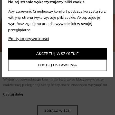
Na tej stronie wykorzystujemy pliki cookie
Aby zapewnić Ci najlepszy komfort podczas korzystania z
witryny, strona wykorzystuje pliki cookie. Akceptując je
wyrażasz zgodę na przechowywanie ich w swojej
przeglądarce.
Polityka prywatności
AKCEPTUJ WSZYSTKIE
Jak wybrać krem do twarzy w zależności od potrzeb?
EDYTUJ USTAWIENIA
Poradnik
Wybór odpowiedniego kremu do twarzy to kluczowy krok w
codziennej pielęgnacji skóry, który może znacząco wpłynąć na
jej wygląd i kondycję. Warto znać składniki i właściwości kremów
Czytaj dalej
oraz wiedzieć, jak dopasować je do potrzeb własnej skóry.
Poniżej znajdziesz kilka porad, które pomogą ci wybrać idealny
krem do twarzy.
ZOBACZ WIĘCEJ