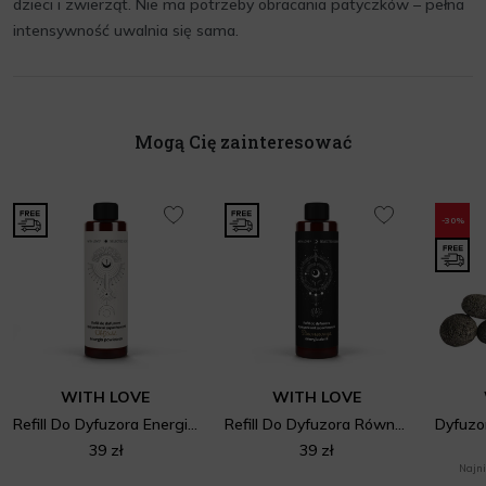
dzieci i zwierząt. Nie ma potrzeby obracania patyczków – pełna
intensywność uwalnia się sama.
Mogą Cię zainteresować
-30%
WITH LOVE
WITH LOVE
Refill Do Dyfuzora Energia Powietrza
Refill Do Dyfuzora Równowaga Energia Ziemi
39 zł
39 zł
Najni