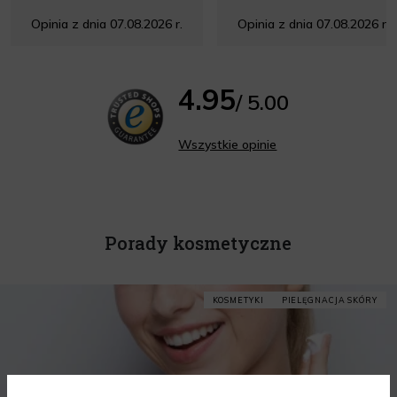
Opinia z dnia 07.08.2026 r.
Opinia z dnia 07.08.2026 r.
4.95
/ 5.00
Wszystkie opinie
Porady kosmetyczne
KOSMETYKI
PIELĘGNACJA SKÓRY