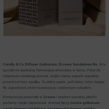
Candly & Co Diffuser Galbanum, Drzewo Sandałowe No. 6
to
sposób na spokojną, harmonijną atmosferę w domu. Patyczki
stopniowo uwalniają aromat, dzięki czemu zapach wypełnia
przestrzeń bez wysiłku. To dobry wybór, jeśli lubisz ciche, kojące
tło zapachowe, które towarzyszy codziennym rytuałom.
Kompozycja powstała w
Grasse
i zawiera wysokiej jakości
perfumy i olejki zapachowe. Aromat łączy
świeże galbanum
,
ciepłe drzewo sandałowe
,
korzenny kardamon
,
miękką