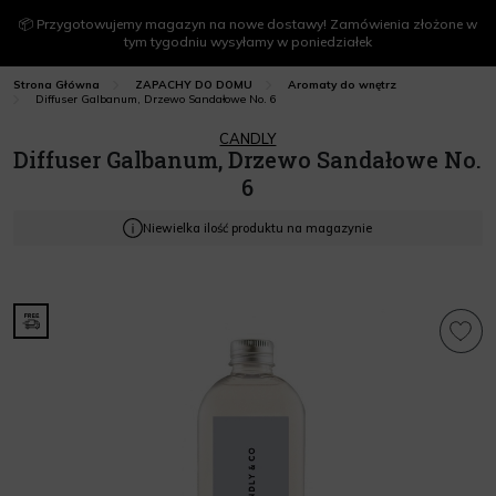
📦 Przygotowujemy magazyn na nowe dostawy! Zamówienia złożone w
tym tygodniu wysyłamy w poniedziałek
Strona Główna
ZAPACHY DO DOMU
Aromaty do wnętrz
Diffuser Galbanum, Drzewo Sandałowe No. 6
CANDLY
Diffuser Galbanum, Drzewo Sandałowe No.
6
Niewielka ilość produktu na magazynie