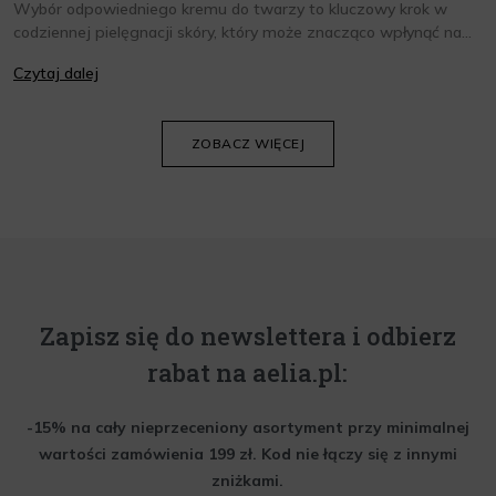
Wybór odpowiedniego kremu do twarzy to kluczowy krok w
codziennej pielęgnacji skóry, który może znacząco wpłynąć na
jej wygląd i kondycję. Warto znać składniki i właściwości kremów
Czytaj dalej
oraz wiedzieć, jak dopasować je do potrzeb własnej skóry.
Poniżej znajdziesz kilka porad, które pomogą ci wybrać idealny
krem do twarzy.
ZOBACZ WIĘCEJ
Zapisz się do newslettera i odbierz
rabat na aelia.pl:
-15% na cały nieprzeceniony asortyment przy minimalnej
wartości zamówienia 199 zł. Kod nie łączy się z innymi
zniżkami.