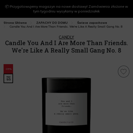
📦 Przygotowujemy magazyn na nowe dostawy! Zamówienia złożone w
tym tygodniu wysyłamy w poniedziałek
Strona Główna
ZAPACHY DO DOMU
Świece zapachowe
Candle You And I Are More Than Friends. We're Like A Really Small Gang No. 8
CANDLY
Candle You And I Are More Than Friends.
We're Like A Really Small Gang No. 8
-35%