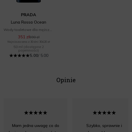
PRADA
Luna Rossa Ocean
Wody toaletowe dla mężczyzn
351 zł
390 zł
Najniższa cena z 30 dni: 304,20 zł
50 ml
(dostępne 2
pojemności)
5.00
/ 5.00
Opinie
Mam jedna uwagę co do
Szybko, sprawnie i