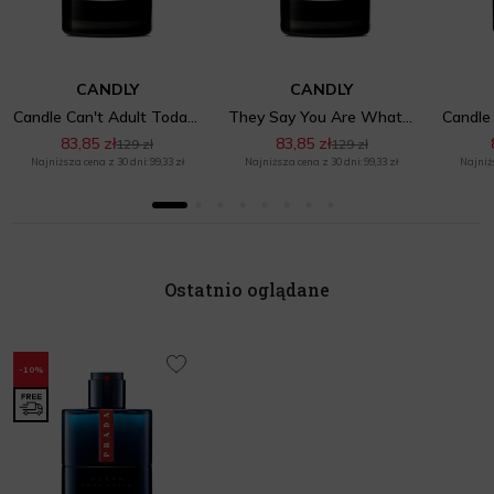
CANDLY
CANDLY
Candle Can't Adult Today No.1
They Say You Are What You Eat No.1
83,85 zł
83,85 zł
129 zł
129 zł
Najniższa cena z 30 dni: 99,33 zł
Najniższa cena z 30 dni: 99,33 zł
Najniżs
Ostatnio oglądane
-10%