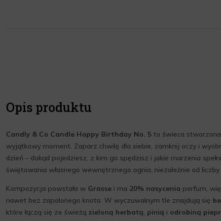
Opis produktu
Candly & Co Candle Happy Birthday No. 5
to świeca stworzona,
wyjątkowy moment. Zaparz chwilę dla siebie, zamknij oczy i wyobr
dzień – dokąd pojedziesz, z kim go spędzisz i jakie marzenia spełn
świętowania własnego wewnętrznego ognia, niezależnie od liczby 
Kompozycja powstała w
Grasse
i ma
20% nasycenia
perfum, wię
nawet bez zapalonego knota. W wyczuwalnym tle znajdują się
b
które łączą się ze świeżą
zieloną herbatą
,
pinią
i
odrobiną piep