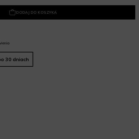
DODAJ DO KOSZYKA
ienia
po 30 dniach