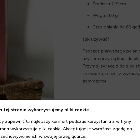
Średnica 7, 9 cm
Waga 250 g
Czas palenia do 60 god
Jak używać?
Podczas pierwszego palenia
użyciem przytnij knot do ok
Trzymaj świecę z dala od sło
cm wosku, możesz wykorzyst
zamrażarce.
a tej stronie wykorzystujemy pliki cookie
by zapewnić Ci najlepszy komfort podczas korzystania z witryny,
trona wykorzystuje pliki cookie. Akceptując je wyrażasz zgodę na
rzechowywanie ich w swojej przeglądarce.