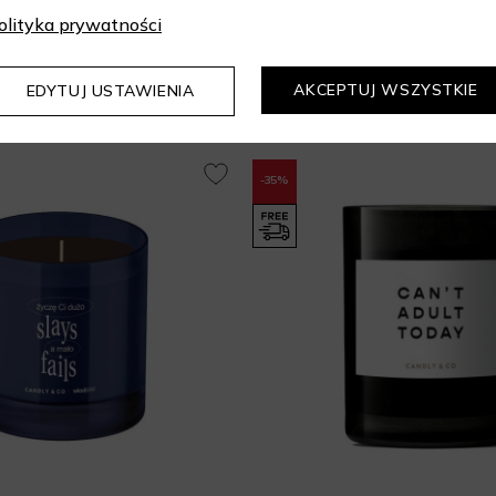
olityka prywatności
Mogą Cię zainteresować
AKCEPTUJ WSZYSTKIE
EDYTUJ USTAWIENIA
-35%