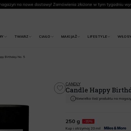
agazyn na nowe dostawy! Zamówienia złożone w tym tygodniu wys
MY
TWARZ
CIAŁO
MAKIJAŻ
LIFESTYLE
WŁOS
py Birthday No. 5
CANDLY
Candle Happy Birthd
Niewielka ilość produktu na magaz
250 g
-35%
Kup i otrzymaj 20 mil