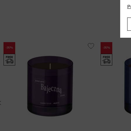
P
-35%
-35%