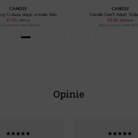
CANDLY
CANDLY
zę Ci dużo slays, a mało fails
Candle Can't Adult Tod
57,85 zł
83,85 zł
89 zł
129 zł
jniższa cena z 30 dni: 68,53 zł
Najniższa cena z 30 dni: 99,33
Opinie