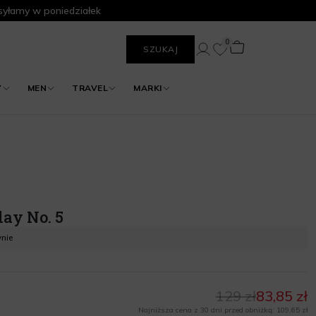
yłamy w poniedziałek
0
SZUKAJ
Y
MEN
TRAVEL
MARKI
ay No. 5
ynie
129 zł
83,85 zł
Najniższa cena z 30 dni przed obniżką: 109,65 zł