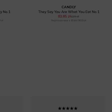
CANDLY
ay No.1
They Say You Are What You Eat No.1
83,85 zł
129 zł
 zł
Najniższa cena z 30 dni: 99,33 zł