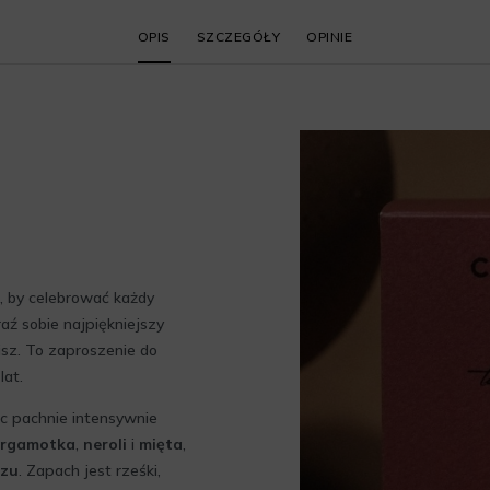
OPIS
SZCZEGÓŁY
OPINIE
 by celebrować każdy
aź sobie najpiękniejszy
isz. To zaproszenie do
lat.
c pachnie intensywnie
ergamotka
,
neroli
i
mięta
,
rzu
. Zapach jest rześki,