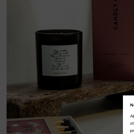
N
A
s
p