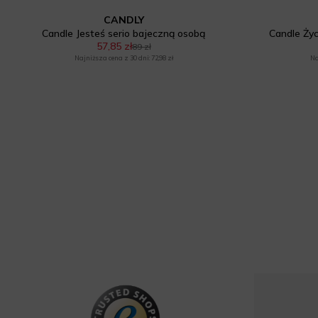
CANDLY
Candle Jesteś serio bajeczną osobą
Candle Życ
57,85 zł
89 zł
Najniższa cena z 30 dni: 72,98 zł
Na