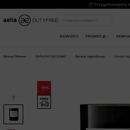
📦 Przygotowujemy m
NOWOŚCI
PROMOCJE
PERFU
Candle Hap
Strona Główna
ZAPACHY DO DOMU
Świece zapachowe
-35%