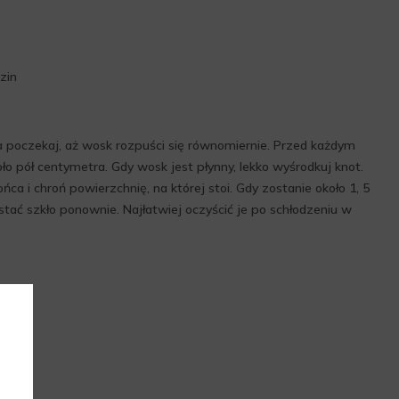
zin
 poczekaj, aż wosk rozpuści się równomiernie. Przed każdym
oło pół centymetra. Gdy wosk jest płynny, lekko wyśrodkuj knot.
ńca i chroń powierzchnię, na której stoi. Gdy zostanie około 1, 5
ać szkło ponownie. Najłatwiej oczyścić je po schłodzeniu w