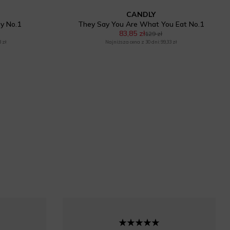
CANDLY
ay No.1
They Say You Are What You Eat No.1
83,85 zł
129 zł
 zł
Najniższa cena z 30 dni: 99,33 zł