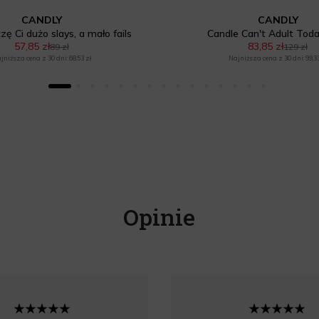
CANDLY
CANDLY
zę Ci dużo slays, a mało fails
Candle Can't Adult Tod
57,85 zł
83,85 zł
89 zł
129 zł
jniższa cena z 30 dni: 68,53 zł
Najniższa cena z 30 dni: 99,33
Opinie