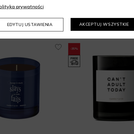
olityka prywatności
Mogą Cię zainteresować
AKCEPTUJ WSZYSTKIE
EDYTUJ USTAWIENIA
-35%