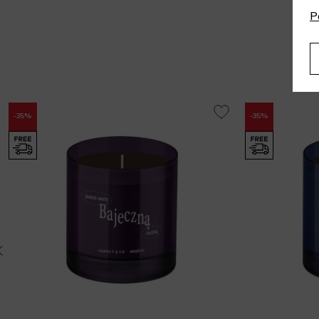
P
-35%
-35%