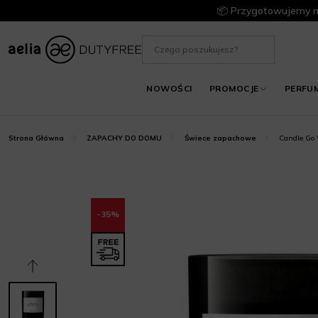
📦 Przygotowujemy m
NOWOŚCI
PROMOCJE
PERFU
Candle Go 
Strona Główna
ZAPACHY DO DOMU
Świece zapachowe
-35%