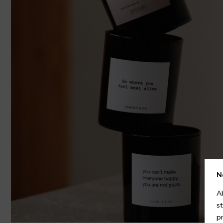
N
A
s
p