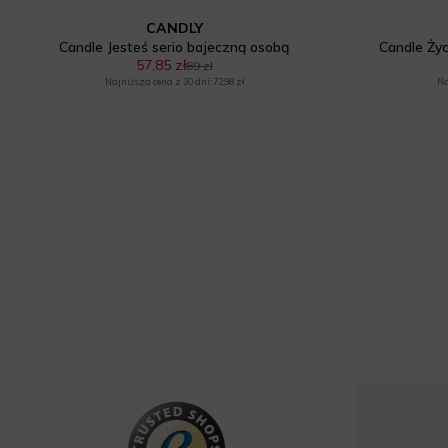
CANDLY
Candle Jesteś serio bajeczną osobą
Candle Życ
57,85 zł
89 zł
Najniższa cena z 30 dni: 72,98 zł
Na