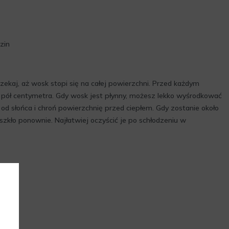
zin
ekaj, aż wosk stopi się na całej powierzchni. Przed każdym
o pół centymetra. Gdy wosk jest płynny, możesz lekko wyśrodkować
 od słońca i chroń powierzchnię przed ciepłem. Gdy zostanie około
szkło ponownie. Najłatwiej oczyścić je po schłodzeniu w