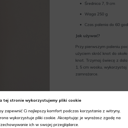
Średnica 7, 9 cm
Waga 250 g
Czas palenia do 60 god
Jak używać?
Przy pierwszym paleniu pocz
użyciem skróć knot do okoł
knot. Trzymaj świecę z dala
1, 5 cm wosku, wykorzystaj 
zamrażarce.
a tej stronie wykorzystujemy pliki cookie
by zapewnić Ci najlepszy komfort podczas korzystania z witryny,
trona wykorzystuje pliki cookie. Akceptując je wyrażasz zgodę na
rzechowywanie ich w swojej przeglądarce.