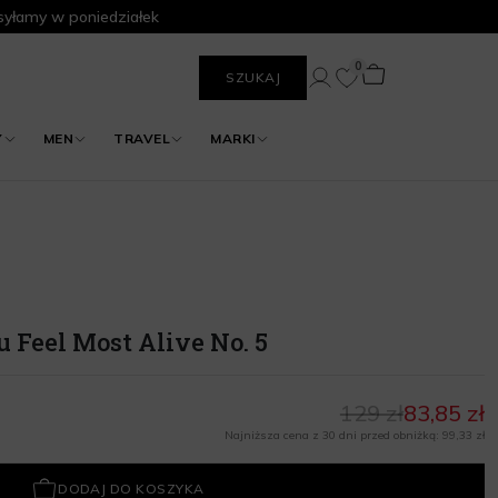
yłamy w poniedziałek
0
SZUKAJ
Y
MEN
TRAVEL
MARKI
 Feel Most Alive No. 5
129 zł
83,85 zł
Najniższa cena z 30 dni przed obniżką: 99,33 zł
DODAJ DO KOSZYKA