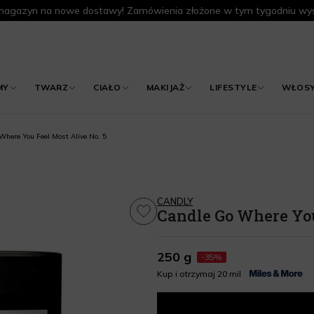
agazyn na nowe dostawy! Zamówienia złożone w tym tygodniu wys
MY
TWARZ
CIAŁO
MAKIJAŻ
LIFESTYLE
WŁOS
Where You Feel Most Alive No. 5
CANDLY
Candle Go Where You
250 g
-35%
Kup i otrzymaj 20 mil