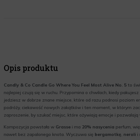
Opis produktu
Candly & Co Candle Go Where You Feel Most Alive No. 5
to świ
najlepiej czują się w ruchu. Przypomina o chwilach, kiedy pakujesz
jedziesz w dobrze znane miejsce, które od razu podnosi poziom en
podróży, ciekawość nowych zakątków i ten moment, w którym zacz
zaproszenie, by szukać miejsc, które ożywiają emocje i pozwalają w
Kompozycja powstała w
Grasse
i ma
20% nasycenia
perfum, wię
nawet bez zapalonego knota. Wyczuwa się
bergamotkę
,
neroli
i