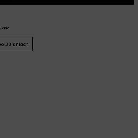
ienia
po 30 dniach