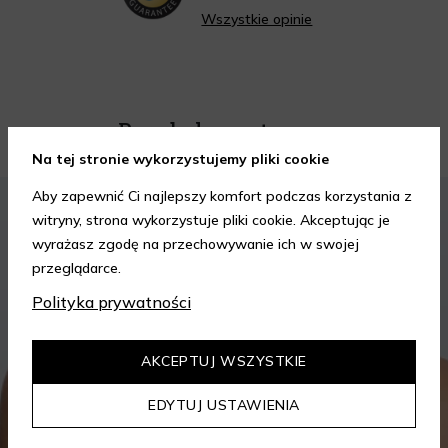
Wszystkie opinie
Porady kosmetyczne
Na tej stronie wykorzystujemy pliki cookie
Aby zapewnić Ci najlepszy komfort podczas korzystania z
KOSMETYKI
PIELĘGNACJA SKÓRY
witryny, strona wykorzystuje pliki cookie. Akceptując je
wyrażasz zgodę na przechowywanie ich w swojej
przeglądarce.
Polityka prywatności
AKCEPTUJ WSZYSTKIE
EDYTUJ USTAWIENIA