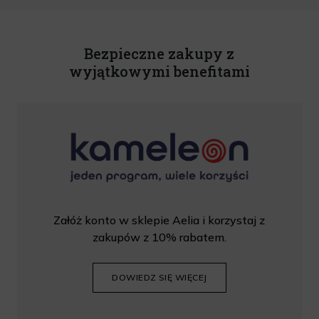
U. z 2020 r., poz. 344) Wszelkie informacje handlowe są całkowicie bezpłatne.
Powyższa zgoda jest dobrowolna i może zostać wycofana w dowolnym momencie.
Rabat nie łączy się z innymi promocjami. W celu skorzystania z rabatu, należy
wprowadzić kod podczas procesu składania zamówienia.
Bezpieczne zakupy z
wyjątkowymi benefitami
Załóż konto w sklepie Aelia i korzystaj z
zakupów z 10% rabatem.
DOWIEDZ SIĘ WIĘCEJ