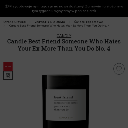
📦 Przygotowujemy magazyn na nowe dostawy! Zamówienia złożone w
tym tygodniu wysyłamy w poniedziałek
Strona Główna
ZAPACHY DO DOMU
Świece zapachowe
Candle Best Friend Someone Who Hates Your Ex More Than You Do No. 4
CANDLY
Candle Best Friend Someone Who Hates
Your Ex More Than You Do No. 4
-35%