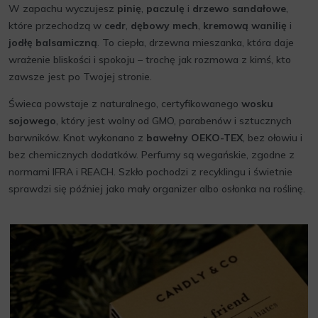
W zapachu wyczujesz
pinię
,
paczulę
i
drzewo sandałowe
,
które przechodzą w
cedr
,
dębowy mech
,
kremową wanilię
i
jodłę balsamiczną
. To ciepła, drzewna mieszanka, która daje
wrażenie bliskości i spokoju – trochę jak rozmowa z kimś, kto
zawsze jest po Twojej stronie.
Świeca powstaje z naturalnego, certyfikowanego
wosku
sojowego
, który jest wolny od GMO, parabenów i sztucznych
barwników. Knot wykonano z
bawełny OEKO-TEX
, bez ołowiu i
bez chemicznych dodatków. Perfumy są wegańskie, zgodne z
normami IFRA i REACH. Szkło pochodzi z recyklingu i świetnie
sprawdzi się później jako mały organizer albo osłonka na roślinę.