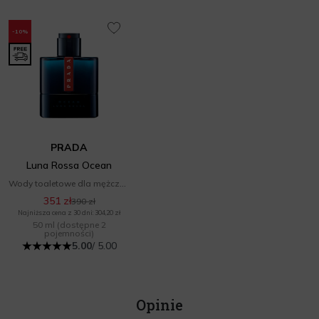
-10%
PRADA
Luna Rossa Ocean
Wody toaletowe dla mężczyzn
351 zł
390 zł
Najniższa cena z 30 dni: 304,20 zł
50 ml
(dostępne 2
pojemności)
5.00
/ 5.00
Opinie