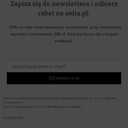
Zapisz się do newslettera i odbierz
rabat na aelia.pl:
-15% na cały nieprzeceniony asortyment przy minimalnej
wartości zamówienia 199 zł. Kod nie łączy się z innymi
zniżkami.
ODBIERZ KOD
Administratorem danych osobowych jest Lagardere Duty Free Sp. z o.o. z siedzibą
w Warszawie,
przy al. Jerozolimskich 174, 02-486 Warszawa („Spółka”)
Wyrażam zgodę na przesyłanie przez Administratora tj. Lagardere Duty Free Sp. z
Czytaj więcej
o.o. informacji handlowych, w tym newslettera, informacji o promocjach i
nowościach na podany przeze mnie adres poczty elektronicznej, zgodnie z ustawą
o świadczeniu usług drogą elektroniczną z dnia 18 lipca 2002 r. (tekst jedn.: Dz.