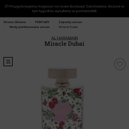
📦 Przygotowujemy magazyn na nowe dostawy! Zamówienia złożone w
tym tygodniu wysyłamy w poniedziałek
Strona Główna
PERFUMY
Zapachy unisex
Miracle Dubai
Wody perfumowane unisex
AL HARAMAIN
Miracle Dubai