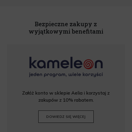
o świadczeniu usług drogą elektroniczną z dnia 18 lipca 2002 r. (tekst jedn.: Dz.
U. z 2020 r., poz. 344) Wszelkie informacje handlowe są całkowicie bezpłatne.
Powyższa zgoda jest dobrowolna i może zostać wycofana w dowolnym momencie.
Rabat nie łączy się z innymi promocjami. W celu skorzystania z rabatu, należy
wprowadzić kod podczas procesu składania zamówienia.
Bezpieczne zakupy z
wyjątkowymi benefitami
Załóż konto w sklepie Aelia i korzystaj z
zakupów z 10% rabatem.
DOWIEDZ SIĘ WIĘCEJ