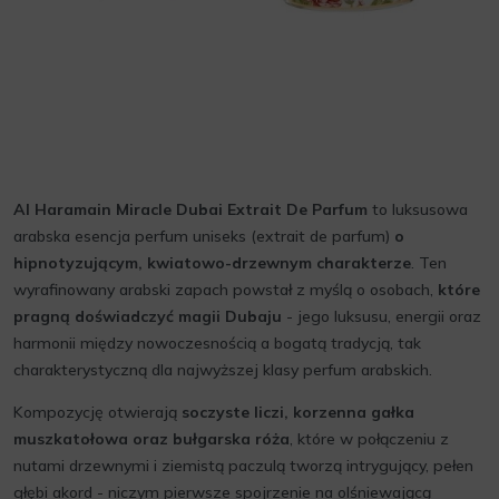
Al Haramain Miracle Dubai Extrait De Parfum
to luksusowa
arabska esencja perfum uniseks (extrait de parfum)
o
hipnotyzującym, kwiatowo-drzewnym charakterze
. Ten
wyrafinowany arabski zapach powstał z myślą o osobach,
które
pragną doświadczyć magii Dubaju
- jego luksusu, energii oraz
harmonii między nowoczesnością a bogatą tradycją, tak
charakterystyczną dla najwyższej klasy perfum arabskich.
Kompozycję otwierają
soczyste liczi, korzenna gałka
muszkatołowa oraz bułgarska róża
, które w połączeniu z
nutami drzewnymi i ziemistą paczulą tworzą intrygujący, pełen
głębi akord - niczym pierwsze spojrzenie na olśniewającą