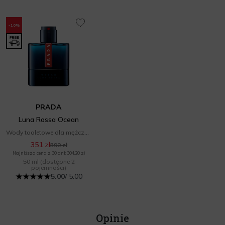
-10%
PRADA
Luna Rossa Ocean
Wody toaletowe dla mężczyzn
351 zł
390 zł
Najniższa cena z 30 dni: 304,20 zł
50 ml
(dostępne 2
pojemności)
5.00
/ 5.00
Opinie