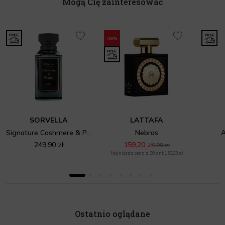
Mogą Cię zainteresować
-20%
SORVELLA
LATTAFA
Signature Cashmere & Pepper Parfum
Nebras
A
249,90 zł
159,20 zł
199 zł
Najniższa cena z 30 dni: 153,23 zł
Ostatnio oglądane