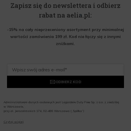
Zapisz się do newslettera i odbierz
rabat na aelia.pl:
-15% na cały nieprzeceniony asortyment przy minimalnej
wartości zamówienia 199 zł. Kod nie łączy się z innymi
zniżkami.
ODBIERZ KOD
Administratorem danych osobowych jest Lagardere Duty Free Sp. z o.o. z siedzibą
w Warszawie,
przy al. Jerozolimskich 174, 02-486 Warszawa („Spółka”)
Wyrażam zgodę na przesyłanie przez Administratora tj. Lagardere Duty Free Sp. z
Czytaj więcej
o.o. informacji handlowych, w tym newslettera, informacji o promocjach i
nowościach na podany przeze mnie adres poczty elektronicznej, zgodnie z ustawą