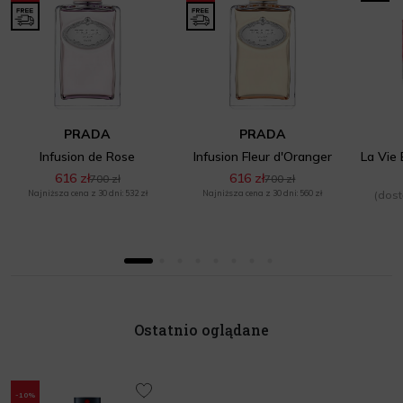
PRADA
PRADA
Infusion de Rose
Infusion Fleur d'Oranger
616 zł
616 zł
700 zł
700 zł
Najniższa cena z 30 dni: 532 zł
Najniższa cena z 30 dni: 560 zł
(dost
Ostatnio oglądane
-10%