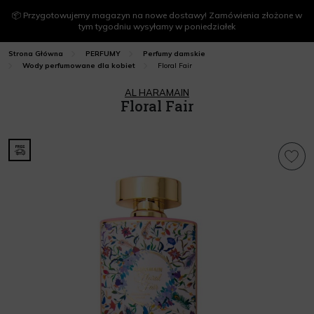
📦 Przygotowujemy magazyn na nowe dostawy! Zamówienia złożone w
tym tygodniu wysyłamy w poniedziałek
Strona Główna
PERFUMY
Perfumy damskie
Floral Fair
Wody perfumowane dla kobiet
AL HARAMAIN
Floral Fair