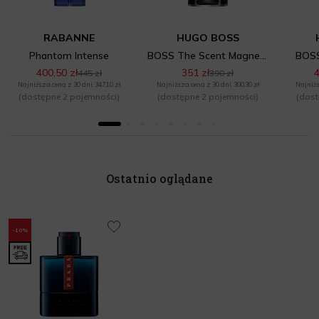
RABANNE
HUGO BOSS
Phantom Intense
BOSS The Scent Magnetic
BOSS
400,50 zł
351 zł
4
445 zł
390 zł
Najniższa cena z 30 dni: 347,10 zł
Najniższa cena z 30 dni: 300,30 zł
Najniżs
(dostępne 2 pojemności)
(dostępne 2 pojemności)
(dost
Ostatnio oglądane
-10%