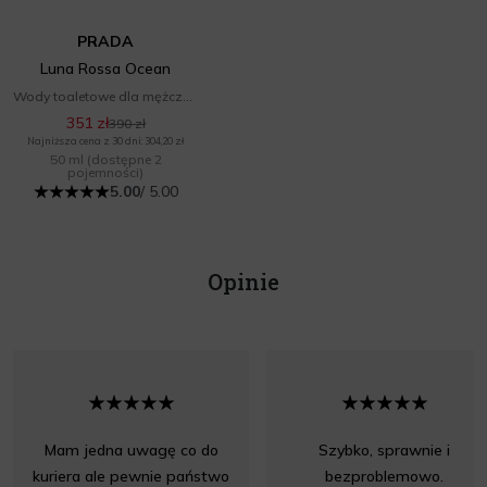
PRADA
Luna Rossa Ocean
Wody toaletowe dla mężczyzn
351 zł
390 zł
Najniższa cena z 30 dni: 304,20 zł
50 ml
(dostępne 2
pojemności)
5.00
/ 5.00
Opinie
Mam jedna uwagę co do
Szybko, sprawnie i
kuriera ale pewnie państwo
bezproblemowo.