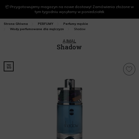
📦 Przygotowujemy magazyn na nowe dostawy! Zamówienia złożone w
tym tygodniu wysyłamy w poniedziałek
Strona Główna
PERFUMY
Perfumy męskie
Shadow
Wody perfumowane dla mężczyzn
AJMAL
Shadow