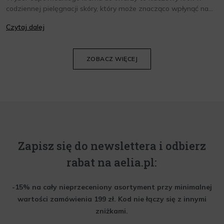
codziennej pielęgnacji skóry, który może znacząco wpłynąć na
jej wygląd i kondycję. Warto znać składniki i właściwości kremów
Czytaj dalej
oraz wiedzieć, jak dopasować je do potrzeb własnej skóry.
Poniżej znajdziesz kilka porad, które pomogą ci wybrać idealny
krem do twarzy.
ZOBACZ WIĘCEJ
Zapisz się do newslettera i odbierz
rabat na aelia.pl:
-15% na cały nieprzeceniony asortyment przy minimalnej
wartości zamówienia 199 zł. Kod nie łączy się z innymi
zniżkami.