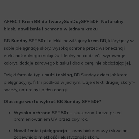
AFFECT Krem BB do twarzySunDaySPF 50+ -Naturalny
blask, nawilżenie i ochrona w jednym kroku
BB Sunday SPF 50+
to lekki, nawilżający
krem BB
, któryłączy w
sobie pielęgnację skóry, wysoką ochronę przeciwsłoneczną i
efekt naturalnego makijażu. Idealny na co dzień– wyrównuje
koloryt, dodaje zdrowego blasku i dba o cerę, nie obciążając jej.
Dzięki formule typu
multitasking
, BB Sunday działa jak krem
pielęgnacyjny, filtr i podkład w jednym. Daje efekt„drugiej skóry”–
świeży, naturalny i pełen energii.
Dlaczego warto wybrać BB Sunday SPF 50+?
Wysoka ochrona SPF 50+
– skuteczna tarcza przed
promieniowaniem UV przez cały rok.
Nawil
żenie i pielęgnacja
– kwas hialuronowy i skwalan
zapewniają miękkość i elastyczność skóry.