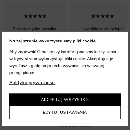
Bardzo szybka wysyłka,
Uwielbiam ten sklep i
polecam
gorąco polecam wszystkim
Na tej stronie wykorzystujemy pliki cookie
Aby zapewnić Ci najlepszy komfort podczas korzystania z
witryny, strona wykorzystuje pliki cookie. Akceptując je
wyrażasz zgodę na przechowywanie ich w swojej
przeglądarce.
Polityka prywatności
Opinia z dnia 08.08.2026 r.
Opinia z dnia 08.08.2026 r.
AKCEPTUJ WSZYSTKIE
4.95
/ 5.00
EDYTUJ USTAWIENIA
Wszystkie opinie