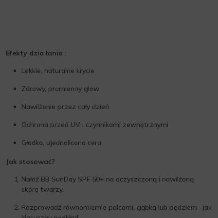
Efekty dzia
łania
:
Lekkie, naturalne krycie
Zdrowy, promienny glow
Nawilżenie przez cały dzień
Ochrona przed UV i czynnikami zewnętrznymi
Gładka, ujednolicona cera
Jak stosować?
Nałóż BB SunDay SPF 50+ na oczyszczoną i nawilżoną
skórę twarzy.
Rozprowadź równomiernie palcami, gąbką lub pędzlem– jak
klasyczny podkład.