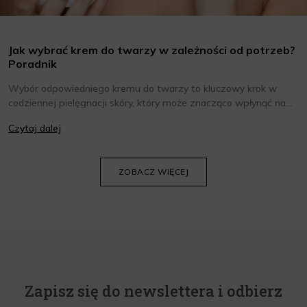
Jak wybrać krem do twarzy w zależności od potrzeb?
Poradnik
Wybór odpowiedniego kremu do twarzy to kluczowy krok w
codziennej pielęgnacji skóry, który może znacząco wpłynąć na
jej wygląd i kondycję. Warto znać składniki i właściwości kremów
Czytaj dalej
oraz wiedzieć, jak dopasować je do potrzeb własnej skóry.
Poniżej znajdziesz kilka porad, które pomogą ci wybrać idealny
krem do twarzy.
ZOBACZ WIĘCEJ
Zapisz się do newslettera i odbierz