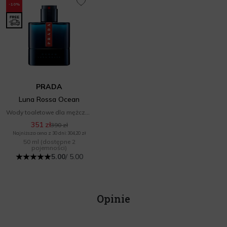
-10%
PRADA
Luna Rossa Ocean
Wody toaletowe dla mężczyzn
351 zł
390 zł
Najniższa cena z 30 dni: 304,20 zł
50 ml
(dostępne 2
pojemności)
5.00
/ 5.00
Opinie