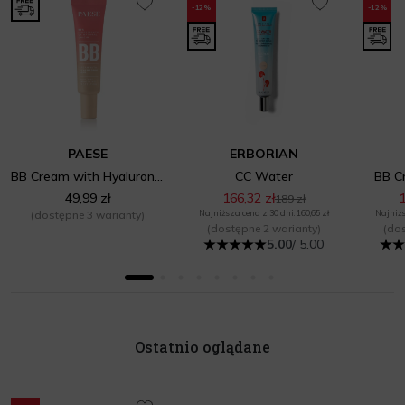
-12%
-12%
PAESE
ERBORIAN
BB Cream with Hyaluronic Acid
CC Water
BB C
49,99 zł
166,32 zł
1
189 zł
(dostępne 3 warianty)
Najniższa cena z 30 dni: 160,65 zł
Najniżs
(dostępne 2 warianty)
(dos
5.00
/ 5.00
Ostatnio oglądane