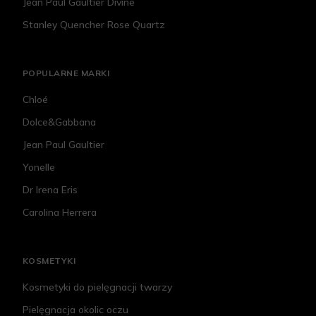
Jean Paul Gaultier Divine
Stanley Quencher Rose Quartz
POPULARNE MARKI
Chloé
Dolce&Gabbana
Jean Paul Gaultier
Yonelle
Dr Irena Eris
Carolina Herrera
KOSMETYKI
Kosmetyki do pielęgnacji twarzy
Pielęgnacja okolic oczu