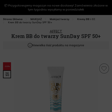
📦 Przygotowujemy magazyn na nowe dostawy! Zamówienia złożone w
tym tygodniu wysyłamy w poniedziałek
Strona Główna
MAKIJAŻ
Makijaż twarzy
Kremy BB i CC
Krem BB do twarzy SunDay SPF 50+
AFFECT
Krem BB do twarzy SunDay SPF 50+
Niewielka ilość produktu na magazynie
-30%